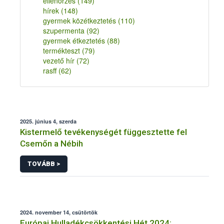
ellenőrzés
(149)
hírek
(148)
gyermek közétkeztetés
(110)
szupermenta
(92)
gyermek étkeztetés
(88)
termékteszt
(79)
vezető hír
(72)
rasff
(62)
2025. június 4, szerda
Kistermelő tevékenységét függesztette fel
Csemőn a Nébih
TOVÁBB >
2024. november 14, csütörtök
Európai Hulladékcsökkentési Hét 2024: