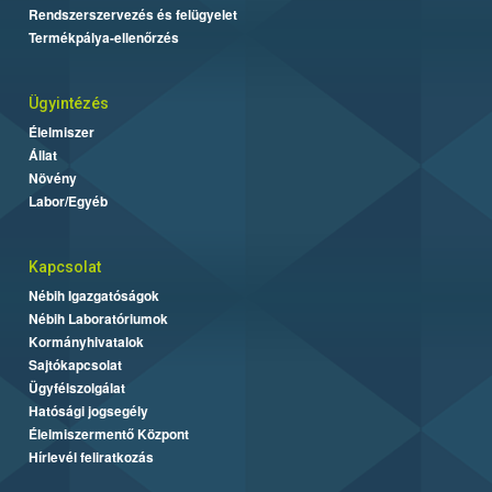
Rendszerszervezés és felügyelet
Termékpálya-ellenőrzés
Ügyintézés
Élelmiszer
Állat
Növény
Labor/Egyéb
Kapcsolat
Nébih Igazgatóságok
Nébih Laboratóriumok
Kormányhivatalok
Sajtókapcsolat
Ügyfélszolgálat
Hatósági jogsegély
Élelmiszermentő Központ
Hírlevél feliratkozás