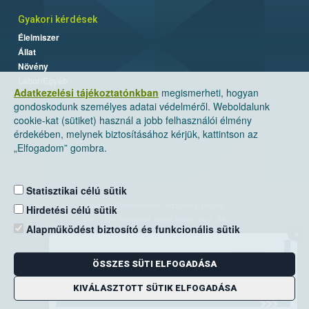
Gyakori kérdések
Élelmiszer
Állat
Növény
Labor/Egyéb
Adatkezelési tájékoztatónkban
megismerheti, hogyan
gondoskodunk személyes adatai védelméről. Weboldalunk
cookie-kat (sütiket) használ a jobb felhasználói élmény
érdekében, melynek biztosításához kérjük, kattintson az
„Elfogadom” gombra.
Statisztikai célú sütik
Nemzeti Élelmiszerlánc-biztonsági Hivatal
Hirdetési célú sütik
Cím: 1024 Budapest, Keleti Károly utca. 24.
Alapműködést biztosító és funkcionális sütik
×
Levelezési cím: 1525 Budapest. Pf. 30.
ÖSSZES SÜTI ELFOGADÁSA
E-mail:
ugyfelszolgalat@nebih.gov.hu
Zöld szám: 06-80/263-244
KIVÁLASZTOTT SÜTIK ELFOGADÁSA
Telefon: 06-1/ 336-9000