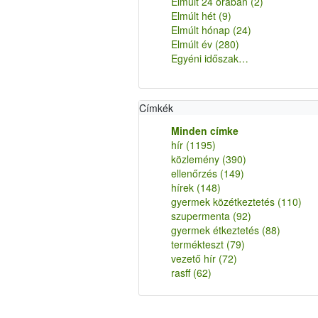
Elmúlt 24 órában
(2)
Elmúlt hét
(9)
Elmúlt hónap
(24)
Elmúlt év
(280)
Egyéni időszak…
Címkék
Minden címke
hír
(1195)
közlemény
(390)
ellenőrzés
(149)
hírek
(148)
gyermek közétkeztetés
(110)
szupermenta
(92)
gyermek étkeztetés
(88)
termékteszt
(79)
vezető hír
(72)
rasff
(62)