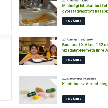
2017. február 7, kedd
Minőségi hibákat tárt fel
gyorsfagyasztott hasáb
terméktesztje
TOVÁBB >
2017. június 1, csütörtök
Budapest XIV.ker.-152.
vizsgálat-Németh Imre Á
Iskola Tálalókonyha
TOVÁBB >
2021. november 19, péntek
Ki mit tud az étrend-kieg
TOVÁBB >