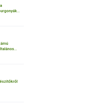
 a
burgonyák
számú
ltalános
észítőkről