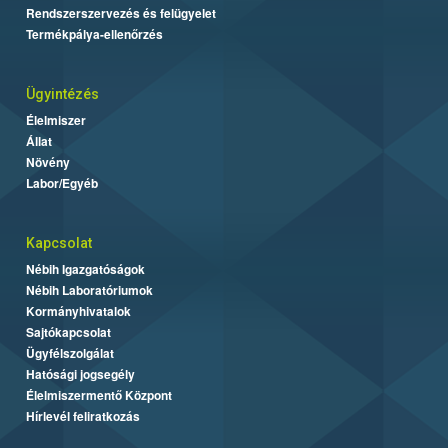
Rendszerszervezés és felügyelet
Termékpálya-ellenőrzés
Ügyintézés
Élelmiszer
Állat
Növény
Labor/Egyéb
Kapcsolat
Nébih Igazgatóságok
Nébih Laboratóriumok
Kormányhivatalok
Sajtókapcsolat
Ügyfélszolgálat
Hatósági jogsegély
Élelmiszermentő Központ
Hírlevél feliratkozás