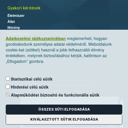
Gyakori kérdések
Élelmiszer
Állat
Növény
Labor/Egyéb
Adatkezelési tájékoztatónkban
megismerheti, hogyan
gondoskodunk személyes adatai védelméről. Weboldalunk
cookie-kat (sütiket) használ a jobb felhasználói élmény
érdekében, melynek biztosításához kérjük, kattintson az
„Elfogadom” gombra.
Statisztikai célú sütik
Nemzeti Élelmiszerlánc-biztonsági Hivatal
Hirdetési célú sütik
Cím: 1024 Budapest, Keleti Károly utca. 24.
Alapműködést biztosító és funkcionális sütik
×
Levelezési cím: 1525 Budapest. Pf. 30.
ÖSSZES SÜTI ELFOGADÁSA
E-mail:
ugyfelszolgalat@nebih.gov.hu
Zöld szám: 06-80/263-244
KIVÁLASZTOTT SÜTIK ELFOGADÁSA
Telefon: 06-1/ 336-9000