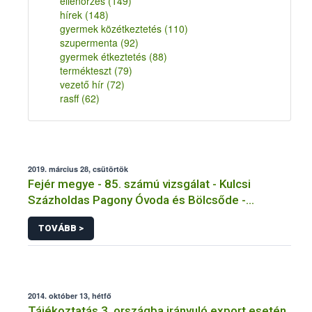
ellenőrzés
(149)
hírek
(148)
gyermek közétkeztetés
(110)
szupermenta
(92)
gyermek étkeztetés
(88)
termékteszt
(79)
vezető hír
(72)
rasff
(62)
2019. március 28, csütörtök
Fejér megye - 85. számú vizsgálat - Kulcsi
Százholdas Pagony Óvoda és Bölcsőde -
Tálalókonyha - Kulcs
TOVÁBB >
2014. október 13, hétfő
Tájékoztatás 3. országba irányuló export esetén