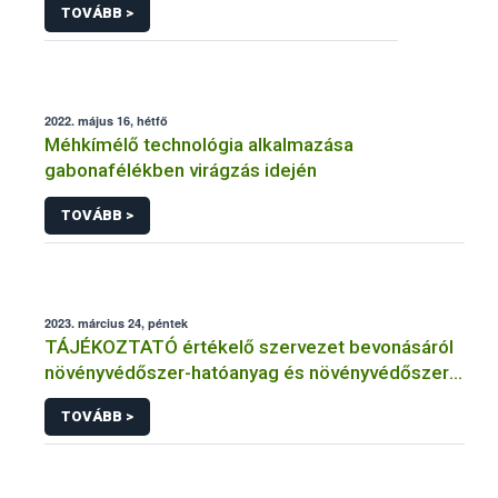
TOVÁBB >
2022. május 16, hétfő
Méhkímélő technológia alkalmazása
gabonafélékben virágzás idején
TOVÁBB >
2023. március 24, péntek
TÁJÉKOZTATÓ értékelő szervezet bevonásáról
növényvédőszer-hatóanyag és növényvédőszer
engedélyezésére, továbbá a meglévő engedély
TOVÁBB >
meghosszabbítására vagy módosítására irányuló
eljárásba