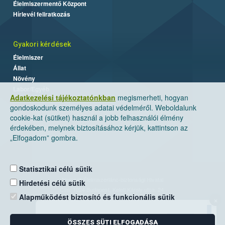
Élelmiszermentő Központ
Hírlevél feliratkozás
Gyakori kérdések
Élelmiszer
Állat
Növény
Labor/Egyéb
Adatkezelési tájékoztatónkban
megismerheti, hogyan
gondoskodunk személyes adatai védelméről. Weboldalunk
cookie-kat (sütiket) használ a jobb felhasználói élmény
érdekében, melynek biztosításához kérjük, kattintson az
„Elfogadom” gombra.
Statisztikai célú sütik
Nemzeti Élelmiszerlánc-biztonsági Hivatal
Hirdetési célú sütik
Cím: 1024 Budapest, Keleti Károly utca. 24.
Alapműködést biztosító és funkcionális sütik
×
Levelezési cím: 1525 Budapest. Pf. 30.
ÖSSZES SÜTI ELFOGADÁSA