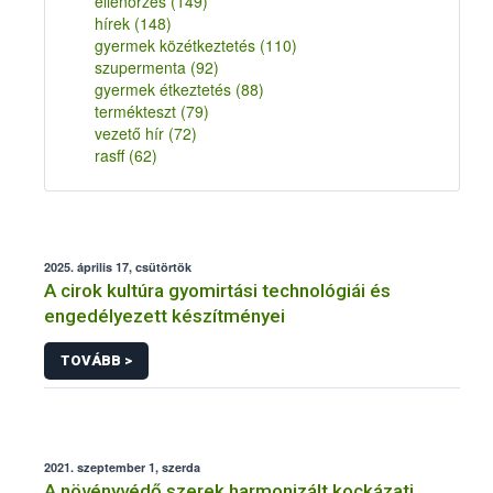
ellenőrzés
(149)
hírek
(148)
gyermek közétkeztetés
(110)
szupermenta
(92)
gyermek étkeztetés
(88)
termékteszt
(79)
vezető hír
(72)
rasff
(62)
2025. április 17, csütörtök
A cirok kultúra gyomirtási technológiái és
engedélyezett készítményei
TOVÁBB >
2021. szeptember 1, szerda
A növényvédő szerek harmonizált kockázati