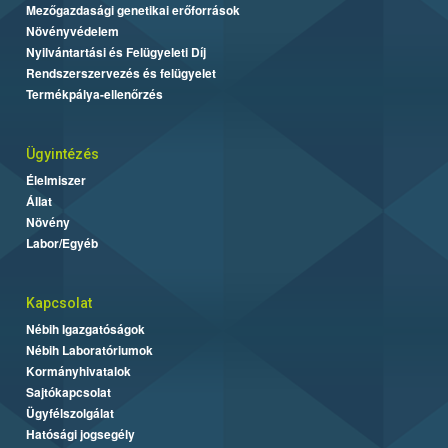
Mezőgazdasági genetikai erőforrások
Növényvédelem
Nyilvántartási és Felügyeleti Díj
Rendszerszervezés és felügyelet
Termékpálya-ellenőrzés
Ügyintézés
Élelmiszer
Állat
Növény
Labor/Egyéb
Kapcsolat
Nébih Igazgatóságok
Nébih Laboratóriumok
Kormányhivatalok
Sajtókapcsolat
Ügyfélszolgálat
Hatósági jogsegély