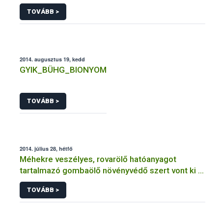
rendelkező szervezetek
TOVÁBB >
2014. augusztus 19, kedd
GYIK_BÜHG_BIONYOM
TOVÁBB >
2014. július 28, hétfő
Méhekre veszélyes, rovarölő hatóanyagot
tartalmazó gombaölő növényvédő szert vont ki a
forgalomból a NÉBIH
TOVÁBB >