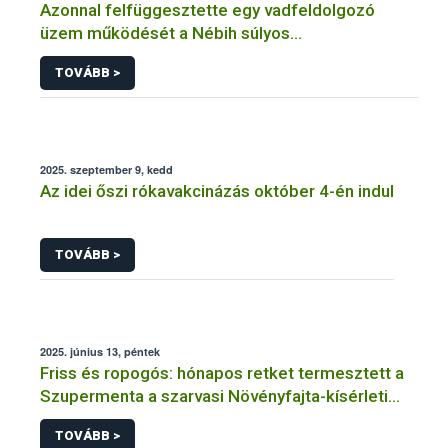
Azonnal felfüggesztette egy vadfeldolgozó
üzem működését a Nébih súlyos
élelmiszerbiztonsági problémák miatt
TOVÁBB >
2025. szeptember 9, kedd
Az idei őszi rókavakcinázás október 4-én indul
TOVÁBB >
2025. június 13, péntek
Friss és ropogós: hónapos retket termesztett a
Szupermenta a szarvasi Növényfajta-kísérleti
Állomáson
TOVÁBB >