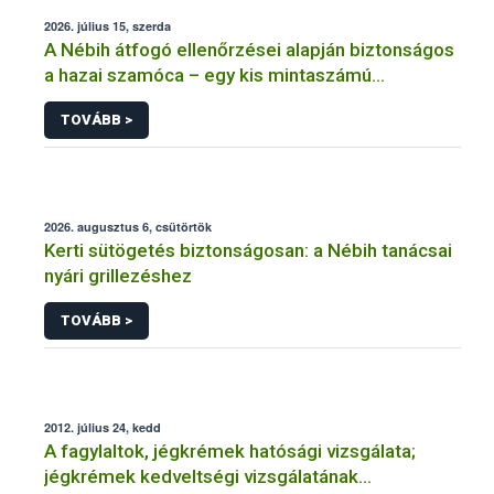
2026. július 15, szerda
A Nébih átfogó ellenőrzései alapján biztonságos
a hazai szamóca – egy kis mintaszámú
tanulmány indokolatlan aggodalmat kelthet
TOVÁBB >
2026. augusztus 6, csütörtök
Kerti sütögetés biztonságosan: a Nébih tanácsai
nyári grillezéshez
TOVÁBB >
2012. július 24, kedd
A fagylaltok, jégkrémek hatósági vizsgálata;
jégkrémek kedveltségi vizsgálatának