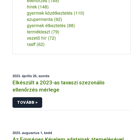
ellenőrzés
(149)
hírek
(148)
gyermek közétkeztetés
(110)
szupermenta
(92)
gyermek étkeztetés
(88)
termékteszt
(79)
vezető hír
(72)
rasff
(62)
2023. április 26, szerda
Elkészült a 2023-as tavaszi szezonális
ellenőrzés mérlege
TOVÁBB >
2023. augusztus 1, kedd
Az Egységes Kérelem adatainak átemelésével