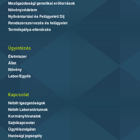
Mezőgazdasági genetikai erőforrások
Növényvédelem
Nyilvántartási és Felügyeleti Díj
Rendszerszervezés és felügyelet
Termékpálya-ellenőrzés
Ügyintézés
Élelmiszer
Állat
Növény
Labor/Egyéb
Kapcsolat
Nébih Igazgatóságok
Nébih Laboratóriumok
Kormányhivatalok
Sajtókapcsolat
Ügyfélszolgálat
Hatósági jogsegély