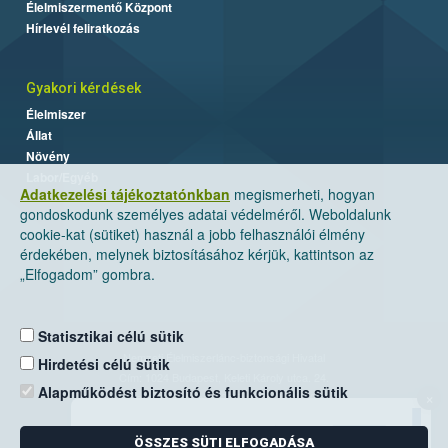
Élelmiszermentő Központ
Hírlevél feliratkozás
Gyakori kérdések
Élelmiszer
Állat
Növény
Labor/Egyéb
Adatkezelési tájékoztatónkban
megismerheti, hogyan
gondoskodunk személyes adatai védelméről. Weboldalunk
cookie-kat (sütiket) használ a jobb felhasználói élmény
érdekében, melynek biztosításához kérjük, kattintson az
„Elfogadom” gombra.
Statisztikai célú sütik
Nemzeti Élelmiszerlánc-biztonsági Hivatal
Hirdetési célú sütik
Cím: 1024 Budapest, Keleti Károly utca. 24.
Alapműködést biztosító és funkcionális sütik
×
Levelezési cím: 1525 Budapest. Pf. 30.
ÖSSZES SÜTI ELFOGADÁSA