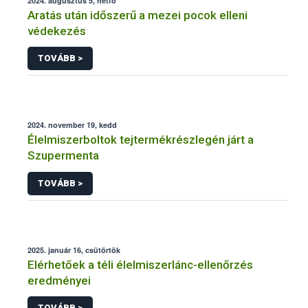
2024. augusztus 5, hétfő
Aratás után időszerű a mezei pocok elleni
védekezés
TOVÁBB >
2024. november 19, kedd
Élelmiszerboltok tejtermékrészlegén járt a
Szupermenta
TOVÁBB >
2025. január 16, csütörtök
Elérhetőek a téli élelmiszerlánc-ellenőrzés
eredményei
TOVÁBB >