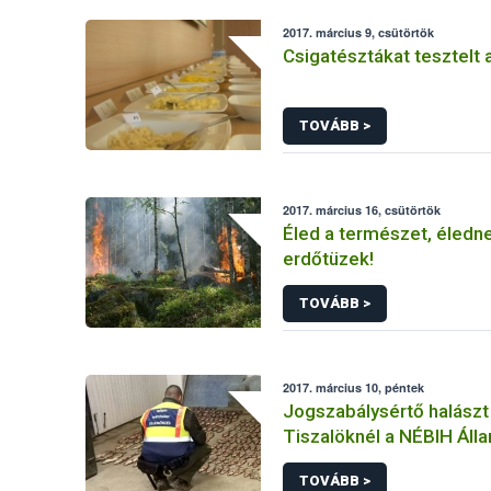
2017. március 9, csütörtök
Csigatésztákat tesztelt
TOVÁBB >
2017. március 16, csütörtök
Éled a természet, éledn
erdőtüzek!
TOVÁBB >
2017. március 10, péntek
Jogszabálysértő halászt
Tiszalöknél a NÉBIH Álla
Szolgálata
TOVÁBB >