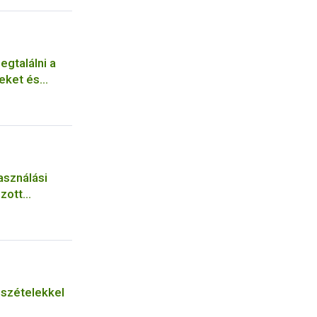
egtalálni a
eket és
asználási
zott
 a
elem
észételekkel