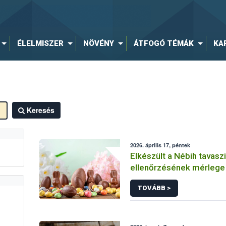
ÉLELMISZER
NÖVÉNY
ÁTFOGÓ TÉMÁK
KA
Keresés
2026. április 17, péntek
Elkészült a Nébih tavasz
ellenőrzésének mérlege
TOVÁBB >