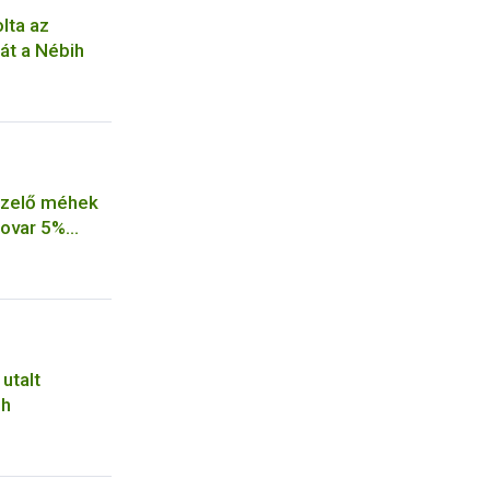
lta az
át a Nébih
ézelő méhek
xovar 5%
tményt a
utalt
ih