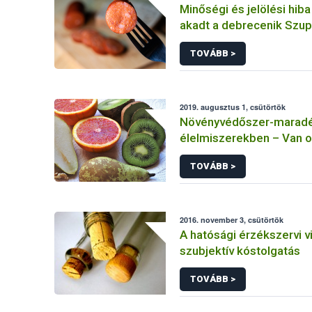
Minőségi és jelölési hiba
akadt a debrecenik Szu
tesztjén
TOVÁBB >
2019. augusztus 1, csütörtök
Növényvédőszer-maradé
élelmiszerekben – Van o
aggodalomra?
TOVÁBB >
2016. november 3, csütörtök
A hatósági érzékszervi 
szubjektív kóstolgatás
TOVÁBB >