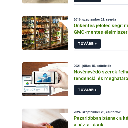
2016. szeptember 21, szerda
Önkéntes jelölés segít m
GMO-mentes élelmiszer
takarmányokat
TOVÁBB >
2021. július 15, csütörtök
Növényvédő szerek felh
tendenciái és meghatáro
prioritást élvező elemek
TOVÁBB >
fenntartható növényvéd
érdekében
2024. szeptember 26, csütörtök
Pazarlóbban bánnak a k
a háztartások