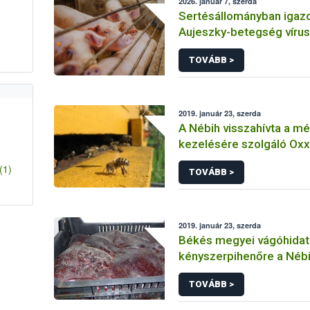
2026. január 7, szerda
Sertésállományban igazo
Aujeszky-betegség vírus
TOVÁBB >
2019. január 23, szerda
A Nébih visszahívta a m
kezelésére szolgáló Ox
oldat gyógyhatású készí
(1)
TOVÁBB >
hazai piacról
2019. január 23, szerda
Békés megyei vágóhidat 
kényszerpihenőre a Néb
TOVÁBB >