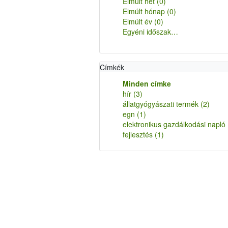
Elmúlt hét
(0)
Elmúlt hónap
(0)
Elmúlt év
(0)
Egyéni időszak…
Címkék
Minden címke
hír
(3)
állatgyógyászati termék
(2)
egn
(1)
elektronikus gazdálkodási napló
fejlesztés
(1)