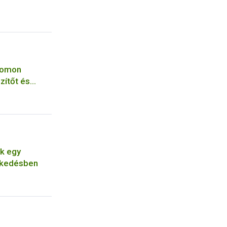
yomon
zítőt és
yagot vont ki
ék egy
skedésben