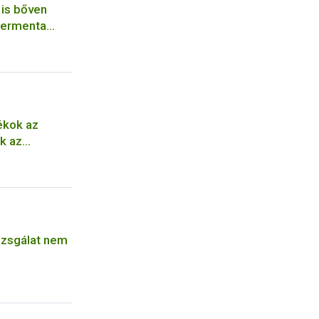
 is bőven
permenta
kok az
k az
vizsgálat nem