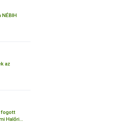
 a NÉBIH
ek az
 fogott
mi Halőri