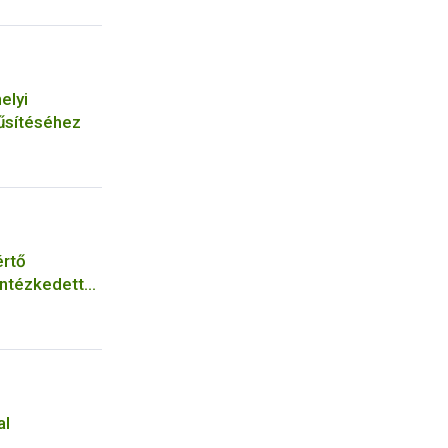
elyi
űsítéséhez
értő
intézkedett
al