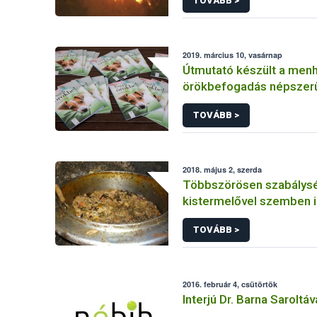
TOVÁBB >
2019. március 10, vasárnap
Útmutató készült a menh
örökbefogadás népszer
TOVÁBB >
2018. május 2, szerda
Többszörösen szabálys
kistermelővel szemben 
Nébih
TOVÁBB >
2016. február 4, csütörtök
Interjú Dr. Barna Saroltáv