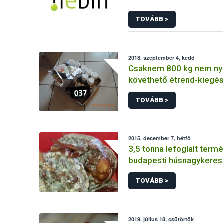
TOVÁBB >
2018. szeptember 4, kedd
Csaknem 800 kg nem n
követhető étrend-kiegés
étrend-kiegészítő alapan
TOVÁBB >
a forgalomból a Nébih
2015. december 7, hétfő
3,5 tonna lefoglalt term
budapesti húsnagykere
TOVÁBB >
2019. július 18, csütörtök