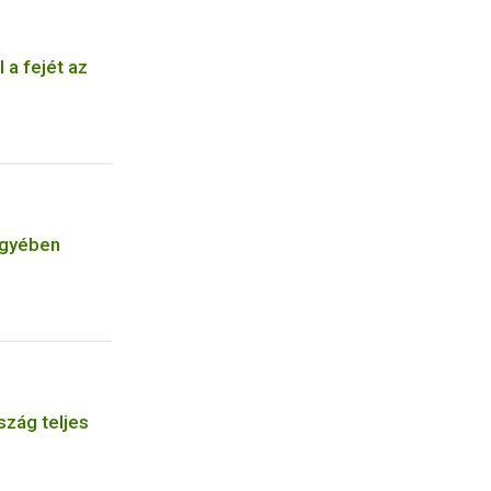
 a fejét az
egyében
szág teljes