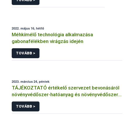
2022. május 16, hétfő
Méhkímélő technológia alkalmazása
gabonafélékben virágzás idején
TOVÁBB >
2023. március 24, péntek
TÁJÉKOZTATÓ értékelő szervezet bevonásáról
növényvédőszer-hatóanyag és növényvédőszer
engedélyezésére, továbbá a meglévő engedély
TOVÁBB >
meghosszabbítására vagy módosítására irányuló
eljárásba