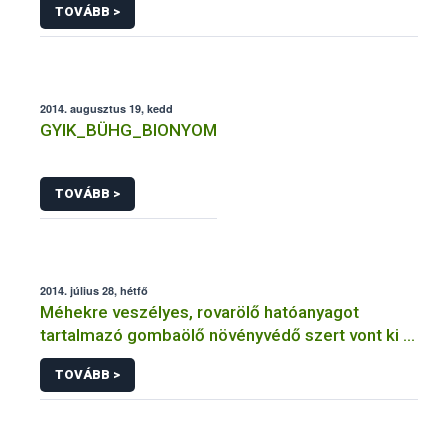
TOVÁBB >
2014. augusztus 19, kedd
GYIK_BÜHG_BIONYOM
TOVÁBB >
2014. július 28, hétfő
Méhekre veszélyes, rovarölő hatóanyagot
tartalmazó gombaölő növényvédő szert vont ki a
forgalomból a NÉBIH
TOVÁBB >