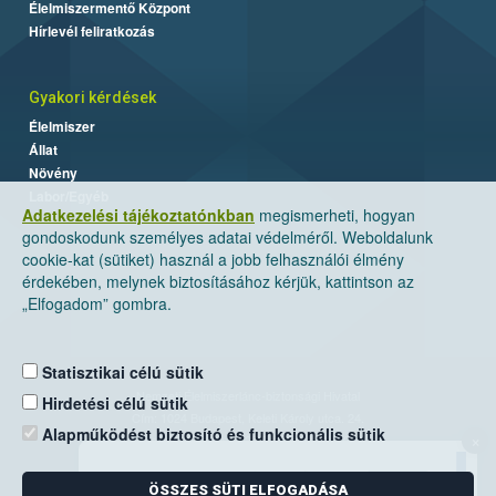
Élelmiszermentő Központ
Hírlevél feliratkozás
Gyakori kérdések
Élelmiszer
Állat
Növény
Labor/Egyéb
Adatkezelési tájékoztatónkban
megismerheti, hogyan
gondoskodunk személyes adatai védelméről. Weboldalunk
cookie-kat (sütiket) használ a jobb felhasználói élmény
érdekében, melynek biztosításához kérjük, kattintson az
„Elfogadom” gombra.
Statisztikai célú sütik
Nemzeti Élelmiszerlánc-biztonsági Hivatal
Hirdetési célú sütik
Cím: 1024 Budapest, Keleti Károly utca. 24.
Alapműködést biztosító és funkcionális sütik
×
Levelezési cím: 1525 Budapest. Pf. 30.
ÖSSZES SÜTI ELFOGADÁSA