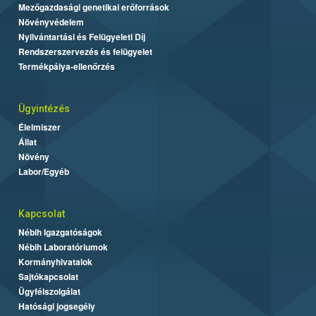
Mezőgazdasági genetikai erőforrások
Növényvédelem
Nyilvántartási és Felügyeleti Díj
Rendszerszervezés és felügyelet
Termékpálya-ellenőrzés
Ügyintézés
Élelmiszer
Állat
Növény
Labor/Egyéb
Kapcsolat
Nébih Igazgatóságok
Nébih Laboratóriumok
Kormányhivatalok
Sajtókapcsolat
Ügyfélszolgálat
Hatósági jogsegély