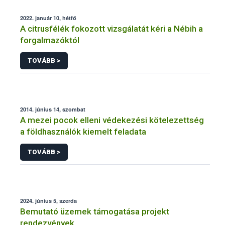
2022. január 10, hétfő
A citrusfélék fokozott vizsgálatát kéri a Nébih a
forgalmazóktól
TOVÁBB >
2014. június 14, szombat
A mezei pocok elleni védekezési kötelezettség
a földhasználók kiemelt feladata
TOVÁBB >
2024. június 5, szerda
Bemutató üzemek támogatása projekt
rendezvények