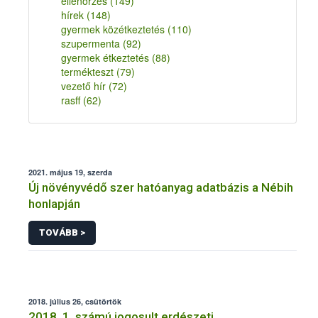
ellenőrzés
(149)
hírek
(148)
gyermek közétkeztetés
(110)
szupermenta
(92)
gyermek étkeztetés
(88)
termékteszt
(79)
vezető hír
(72)
rasff
(62)
2021. május 19, szerda
Új növényvédő szer hatóanyag adatbázis a Nébih
honlapján
TOVÁBB >
2018. július 26, csütörtök
2018. 1. számú jogosult erdészeti