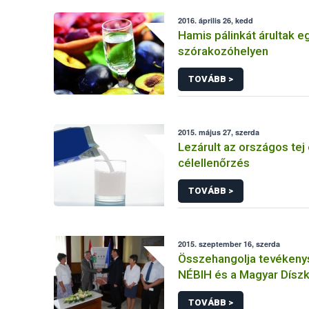
2016. április 26, kedd
Hamis pálinkát árultak e
szórakozóhelyen
TOVÁBB >
2015. május 27, szerda
Lezárult az országos tej
célellenőrzés
TOVÁBB >
2015. szeptember 16, szerda
Összehangolja tevékeny
NÉBIH és a Magyar Dísz
Szövetsége
TOVÁBB >