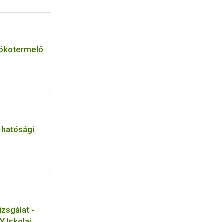
 ökotermelő
 hatósági
zsgálat -
 Iskolai