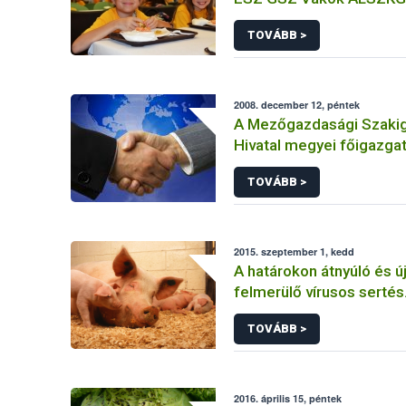
főző és tálalókonyha - B
TOVÁBB >
XIV.kerület
2008. december 12, péntek
A Mezőgazdasági Szakig
Hivatal megyei főigazgat
kinevezéseiket.
TOVÁBB >
2015. szeptember 1, kedd
A határokon átnyúló és ú
felmerülő vírusos sertés
megbetegedések megel
TOVÁBB >
felügyelete Közép-Euró
2016. április 15, péntek