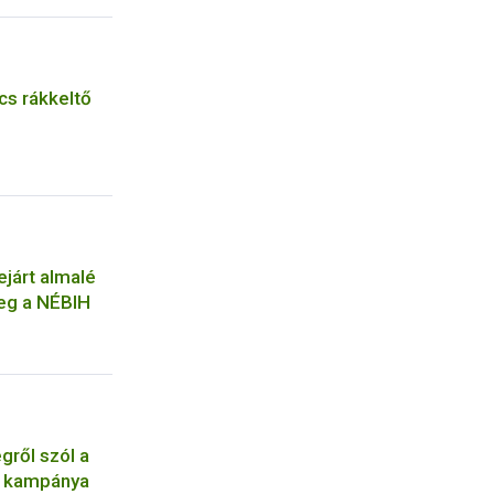
cs rákkeltő
ejárt almalé
meg a NÉBIH
gről szól a
ó kampánya