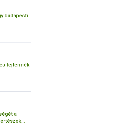
gy budapesti
 és tejtermék
ségét a
kertészek