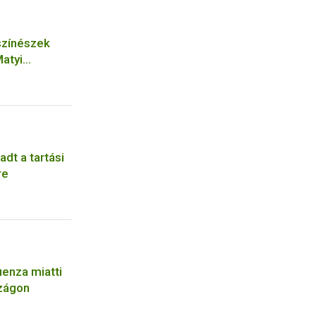
színészek
Matyi
dt a tartási
re
enza miatti
zágon