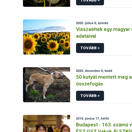
TOVÁBB >
2020. július 8, szerda
Visszaéltek egy magyar
adataival
TOVÁBB >
2020. december 8, kedd
50 kutyát mentett meg a
összefogás
TOVÁBB >
2019. június 17, hétfő
Budapest - 163. számú vi
ÉSZ GSZ Vakok ÁLSZKGY