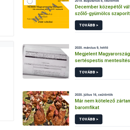
2019. augusztus 8, csütörtök
December közepétől vál
szőlő-gyümölcs szaporí
címkék
TOVÁBB >
2020. március 9, hétfő
Megjelent Magyarország ú
sertéspestis mentesítés
TOVÁBB >
2020. július 16, csütörtök
Már nem kötelező zártan 
baromfikat
TOVÁBB >