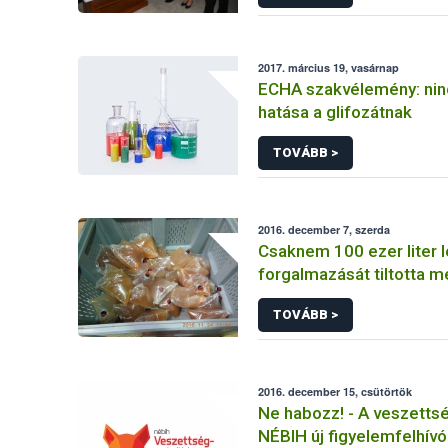
2017. március 19, vasárnap
ECHA szakvélemény: nin
hatása a glifozátnak
TOVÁBB >
2016. december 7, szerda
Csaknem 100 ezer liter l
forgalmazását tiltotta 
TOVÁBB >
2016. december 15, csütörtök
Ne habozz! - A veszettsé
NÉBIH új figyelemfelhív