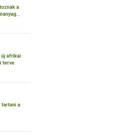
toznak a
tóanyag
j afrikai
i terve
tartani a