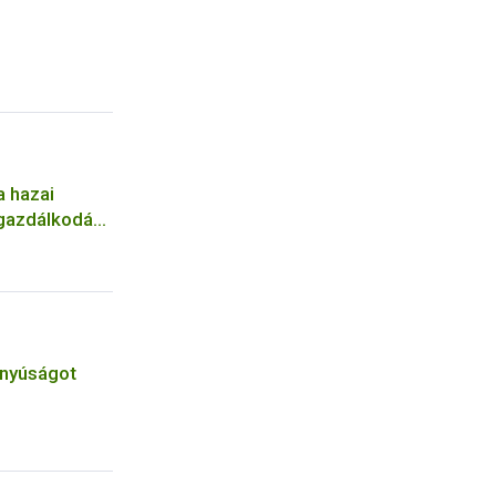
a hazai
gazdálkodás
anyúságot