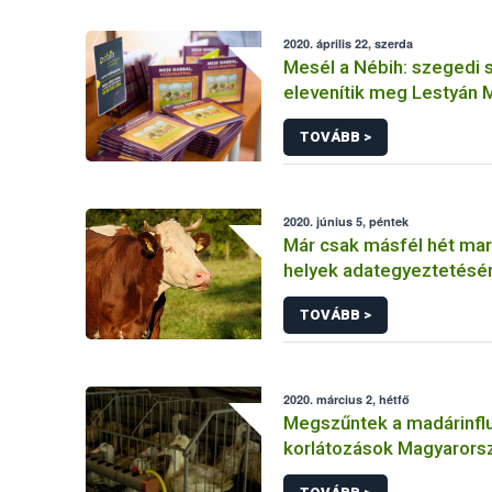
2020. április 22, szerda
Mesél a Nébih: szegedi 
elevenítik meg Lestyán 
történetét
TOVÁBB >
2020. június 5, péntek
Már csak másfél hét mara
helyek adategyeztetésé
TOVÁBB >
2020. március 2, hétfő
Megszűntek a madárinflu
korlátozások Magyarors