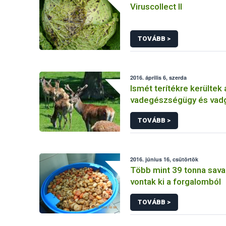
Viruscollect II
TOVÁBB >
2016. április 6, szerda
Ismét terítékre kerültek 
vadegészségügy és vad
aktuális kérdései
TOVÁBB >
2016. június 16, csütörtök
Több mint 39 tonna sav
vontak ki a forgalomból
TOVÁBB >