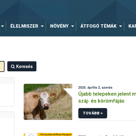
ÉLELMISZER
NÖVÉNY
ÁTFOGÓ TÉMÁK
KA
Keresés
2025. április 2, szerda
Újabb telepeken jelent 
száj- és körömfájás
TOVÁBB >