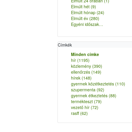
Elmúlt 24 órában
(1)
Elmúlt hét
(9)
Elmúlt hónap
(24)
Elmúlt év
(280)
Egyéni időszak…
Címkék
Minden címke
hír
(1195)
közlemény
(390)
ellenőrzés
(149)
hírek
(148)
gyermek közétkeztetés
(110)
szupermenta
(92)
gyermek étkeztetés
(88)
termékteszt
(79)
vezető hír
(72)
rasff
(62)