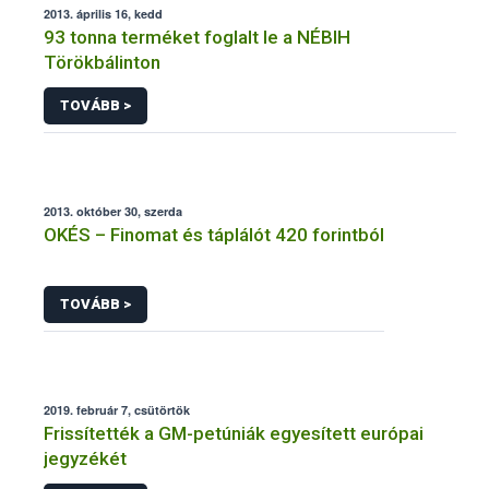
2013. április 16, kedd
93 tonna terméket foglalt le a NÉBIH
Törökbálinton
TOVÁBB >
2013. október 30, szerda
OKÉS – Finomat és táplálót 420 forintból
TOVÁBB >
2019. február 7, csütörtök
Frissítették a GM-petúniák egyesített európai
jegyzékét