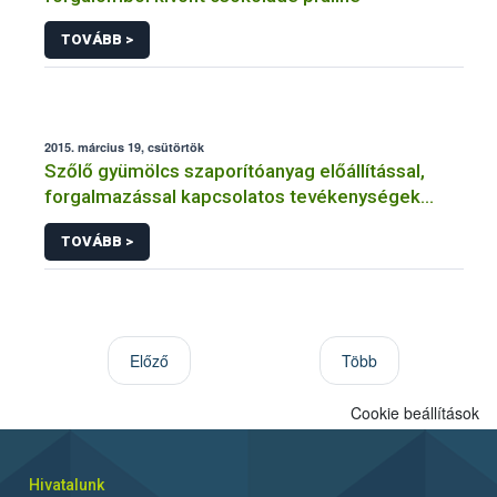
TOVÁBB >
2015. március 19, csütörtök
Szőlő gyümölcs szaporítóanyag előállítással,
forgalmazással kapcsolatos tevékenységek
engedélyezése, nyilvántartásba vétele
TOVÁBB >
Előző
Több
Cookie beállítások
Hivatalunk