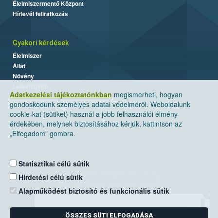
Élelmiszermentő Központ
Hírlevél feliratkozás
Gyakori kérdések
Élelmiszer
Állat
Növény
Labor/Egyéb
Adatkezelési tájékoztatónkban
megismerheti, hogyan
gondoskodunk személyes adatai védelméről. Weboldalunk
cookie-kat (sütiket) használ a jobb felhasználói élmény
érdekében, melynek biztosításához kérjük, kattintson az
„Elfogadom” gombra.
Statisztikai célú sütik
Nemzeti Élelmiszerlánc-biztonsági Hivatal
Hirdetési célú sütik
Cím: 1024 Budapest, Keleti Károly utca. 24.
Alapműködést biztosító és funkcionális sütik
×
Levelezési cím: 1525 Budapest. Pf. 30.
ÖSSZES SÜTI ELFOGADÁSA