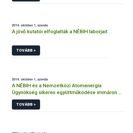
2014. október 1, szerda
A jövő kutatói elfoglalták a NÉBIH laborjait
TOVÁBB >
2014. október 1, szerda
A NÉBIH és a Nemzetközi Atomenergia
Ügynökség sikeres együttműködése immáron 8
éve tart
TOVÁBB >