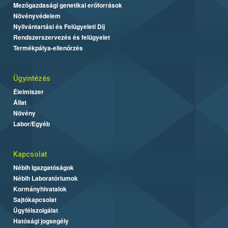
Mezőgazdasági genetikai erőforrások
Növényvédelem
Nyilvántartási és Felügyeleti Díj
Rendszerszervezés és felügyelet
Termékpálya-ellenőrzés
Ügyintézés
Élelmiszer
Állat
Növény
Labor/Egyéb
Kapcsolat
Nébih Igazgatóságok
Nébih Laboratóriumok
Kormányhivatalok
Sajtókapcsolat
Ügyfélszolgálat
Hatósági jogsegély