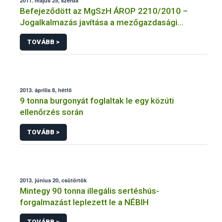
2011. május 25, szerda
Befejeződött az MgSzH ÁROP 2210/2010 –
Jogalkalmazás javítása a mezőgazdasági
szakigazgatásban című projekt
TOVÁBB >
megvalósulásának első üteme
2013. április 8, hétfő
9 tonna burgonyát foglaltak le egy közúti
ellenőrzés során
TOVÁBB >
2013. június 20, csütörtök
Mintegy 90 tonna illegális sertéshús-
forgalmazást leplezett le a NÉBIH
TOVÁBB >