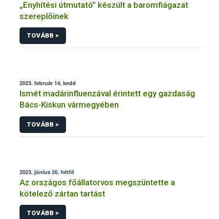
„Enyhítési útmutató” készült a baromfiágazat
szereplőinek
TOVÁBB >
2023. február 14, kedd
Ismét madárinfluenzával érintett egy gazdaság
Bács-Kiskun vármegyében
TOVÁBB >
2023. június 26, hétfő
Az országos főállatorvos megszüntette a
kötelező zártan tartást
TOVÁBB >