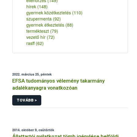
ellenőrzés
(149)
hírek
(148)
gyermek közétkeztetés
(110)
szupermenta
(92)
gyermek étkeztetés
(88)
termékteszt
(79)
vezető hír
(72)
rasff
(62)
2022. március 25, péntek
EFSA tudományos vélemény takarmány
adalékanyagra vonatkozóan
TOVÁBB >
2014. október 9, csütörtök
Állattartói nyilatkozat tömb igénylése belföldi