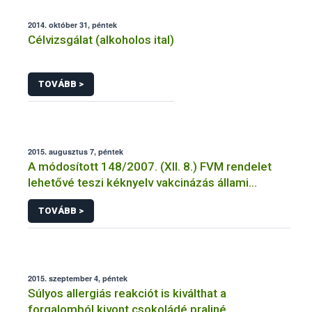
2014. október 31, péntek
Célvizsgálat (alkoholos ital)
TOVÁBB >
2015. augusztus 7, péntek
A módosított 148/2007. (XII. 8.) FVM rendelet
lehetővé teszi kéknyelv vakcinázás állami
támogatását
TOVÁBB >
2015. szeptember 4, péntek
Súlyos allergiás reakciót is kiválthat a
forgalomból kivont csokoládé praliné