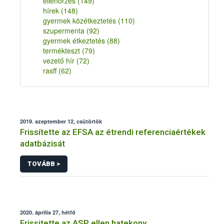
ellenőrzés
(149)
hírek
(148)
gyermek közétkeztetés
(110)
szupermenta
(92)
gyermek étkeztetés
(88)
termékteszt
(79)
vezető hír
(72)
rasff
(62)
2019. szeptember 12, csütörtök
Frissítette az EFSA az étrendi referenciaértékek
adatbázisát
TOVÁBB >
2020. április 27, hétfő
Frissitette az ASP ellen hatekony