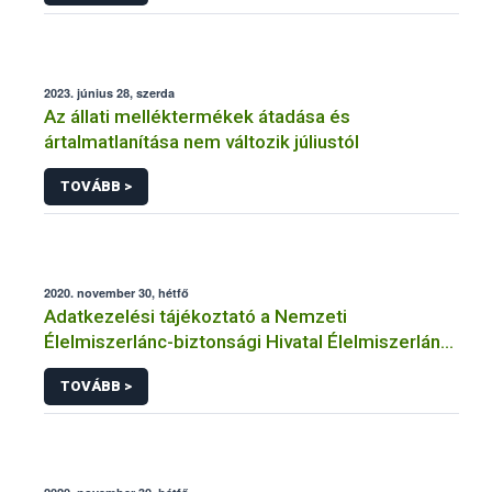
2023. június 28, szerda
Az állati melléktermékek átadása és
ártalmatlanítása nem változik júliustól
TOVÁBB >
2020. november 30, hétfő
Adatkezelési tájékoztató a Nemzeti
Élelmiszerlánc-biztonsági Hivatal Élelmiszerlánc-
biztonsági Élelmiszerlánc Biztonsági
TOVÁBB >
Laboratórium Igazgatósága közhatalmi
eljárásaihoz kapcsolódó adatkezeléséhez