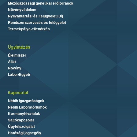
Mezőgazdasági genetikai erőforrások
Növényvédelem
Nyilvántartási és Felügyeleti Díj
Rendszerszervezés és felügyelet
Termékpálya-ellenőrzés
Ügyintézés
Élelmiszer
Állat
Növény
Labor/Egyéb
Kapcsolat
Nébih Igazgatóságok
Nébih Laboratóriumok
Kormányhivatalok
Sajtókapcsolat
Ügyfélszolgálat
Hatósági jogsegély