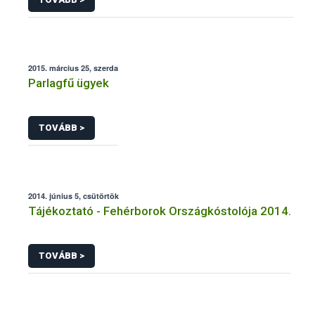
intezheto kozhatalmi eljarasaihoz kapcsolodo
adatkezelesehez
2015. március 25, szerda
Parlagfű ügyek
TOVÁBB >
2014. június 5, csütörtök
Tájékoztató - Fehérborok Országkóstolója 2014.
TOVÁBB >