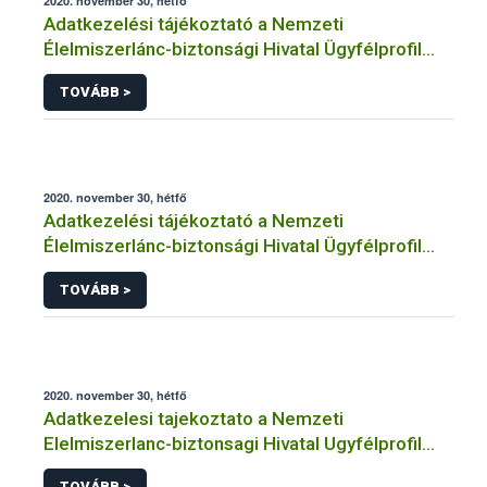
2020. november 30, hétfő
Adatkezelési tájékoztató a Nemzeti
Élelmiszerlánc-biztonsági Hivatal Ügyfélprofil
Rendszerben laboratóriumi vizsgálat
TOVÁBB >
megrendelése témakörben intézhető közhatalmi
eljárásaihoz kapcsolódó adatkezeléséhez
2020. november 30, hétfő
Adatkezelési tájékoztató a Nemzeti
Élelmiszerlánc-biztonsági Hivatal Ügyfélprofil
Rendszerben önellenőrzési rendszer
TOVÁBB >
működtetése témakörben intézhető közhatalmi
eljárásaihoz kapcsolódó adatkezeléséhez
2020. november 30, hétfő
Adatkezelesi tajekoztato a Nemzeti
Elelmiszerlanc-biztonsagi Hivatal Ugyfélprofil
Rendszerben eredetvedelem temakorben
TOVÁBB >