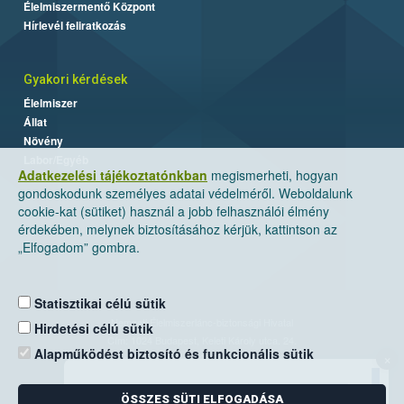
Élelmiszermentő Központ
Hírlevél feliratkozás
Gyakori kérdések
Élelmiszer
Állat
Növény
Labor/Egyéb
Adatkezelési tájékoztatónkban
megismerheti, hogyan
gondoskodunk személyes adatai védelméről. Weboldalunk
cookie-kat (sütiket) használ a jobb felhasználói élmény
érdekében, melynek biztosításához kérjük, kattintson az
„Elfogadom” gombra.
Statisztikai célú sütik
Nemzeti Élelmiszerlánc-biztonsági Hivatal
Hirdetési célú sütik
Cím: 1024 Budapest, Keleti Károly utca. 24.
Alapműködést biztosító és funkcionális sütik
×
Levelezési cím: 1525 Budapest. Pf. 30.
ÖSSZES SÜTI ELFOGADÁSA