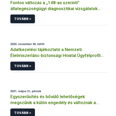
Fontos változás a „148-as szerinti”
állategészségügyi diagnosztikai vizsgálatok
adminisztrációjában
TOVÁBB >
2020. november 30, hétfő
Adatkezelési tájékoztató a Nemzeti
Élelmiszerlánc-biztonsági Hivatal Ügyfélprofil
Rendszerben tenyészet és tartási hely
TOVÁBB >
témakörben intézhető közhatalmi eljárásaihoz
kapcsolódó adatkezeléséhez
2021. május 21, péntek
Egyszerűsítés és bővülő lehetőségek:
megszűnik a külön engedély és változnak a
kistermelői szabályok
TOVÁBB >