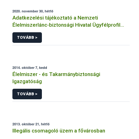
2020. november 30, hétfő
Adatkezelési tájékoztató a Nemzeti
Élelmiszerlánc-biztonsági Hivatal Ügyfélprofil
Rendszerben állati melléktermék témakörben
TOVÁBB >
intézhető közhatalmi eljárásaihoz kapcsolódó
adatkezeléséhez
2014. október 7, kedd
Élelmiszer - és Takarmánybiztonsági
Igazgatóság
TOVÁBB >
2013. október 21, hétfő
Illegális csomagoló üzem a fővárosban