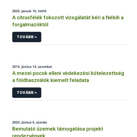
2022. január 10, hétfő
A citrusfélék fokozott vizsgálatát kéri a Nébih a
forgalmazóktól
TOVÁBB >
2014. június 14, szombat
A mezei pocok elleni védekezési kötelezettség
a földhasználók kiemelt feladata
TOVÁBB >
2024. június 5, szerda
Bemutató üzemek támogatása projekt
rendezvények