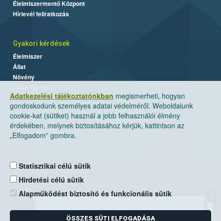
Élelmiszermentő Központ
Hírlevél feliratkozás
Gyakori kérdések
Élelmiszer
Állat
Növény
Labor/Egyéb
Adatkezelési tájékoztatónkban
megismerheti, hogyan
gondoskodunk személyes adatai védelméről. Weboldalunk
cookie-kat (sütiket) használ a jobb felhasználói élmény
érdekében, melynek biztosításához kérjük, kattintson az
„Elfogadom” gombra.
Statisztikai célú sütik
Nemzeti Élelmiszerlánc-biztonsági Hivatal
Hirdetési célú sütik
Cím: 1024 Budapest, Keleti Károly utca. 24.
Alapműködést biztosító és funkcionális sütik
×
Levelezési cím: 1525 Budapest. Pf. 30.
ÖSSZES SÜTI ELFOGADÁSA