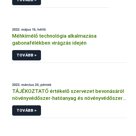
2022. május 16, hétfő
Méhkímélő technológia alkalmazása
gabonafélékben virágzás idején
TOVÁBB >
2023. március 24, péntek
TÁJÉKOZTATÓ értékelő szervezet bevonásáról
növényvédőszer-hatóanyag és növényvédőszer
engedélyezésére, továbbá a meglévő engedély
TOVÁBB >
meghosszabbítására vagy módosítására irányuló
eljárásba