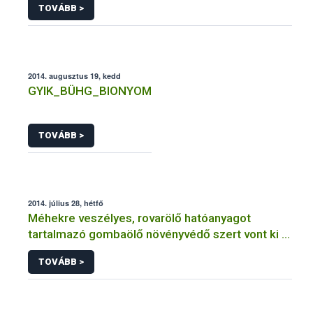
TOVÁBB >
2014. augusztus 19, kedd
GYIK_BÜHG_BIONYOM
TOVÁBB >
2014. július 28, hétfő
Méhekre veszélyes, rovarölő hatóanyagot
tartalmazó gombaölő növényvédő szert vont ki a
forgalomból a NÉBIH
TOVÁBB >