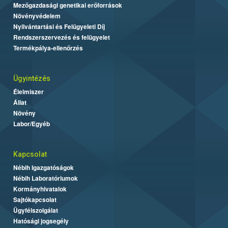
Mezőgazdasági genetikai erőforrások
Növényvédelem
Nyilvántartási és Felügyeleti Díj
Rendszerszervezés és felügyelet
Termékpálya-ellenőrzés
Ügyintézés
Élelmiszer
Állat
Növény
Labor/Egyéb
Kapcsolat
Nébih Igazgatóságok
Nébih Laboratóriumok
Kormányhivatalok
Sajtókapcsolat
Ügyfélszolgálat
Hatósági jogsegély