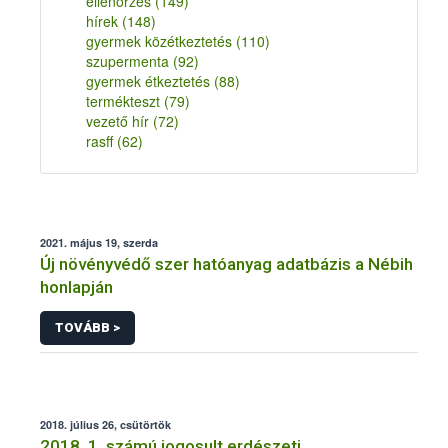
ellenőrzés
(149)
hírek
(148)
gyermek közétkeztetés
(110)
szupermenta
(92)
gyermek étkeztetés
(88)
termékteszt
(79)
vezető hír
(72)
rasff
(62)
2021. május 19, szerda
Új növényvédő szer hatóanyag adatbázis a Nébih
honlapján
TOVÁBB >
2018. július 26, csütörtök
2018. 1. számú jogosult erdészeti