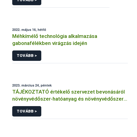
2022. május 16, hétfő
Méhkímélő technológia alkalmazása
gabonafélékben virágzás idején
TOVÁBB >
2023. március 24, péntek
TÁJÉKOZTATÓ értékelő szervezet bevonásáról
növényvédőszer-hatóanyag és növényvédőszer
engedélyezésére, továbbá a meglévő engedély
TOVÁBB >
meghosszabbítására vagy módosítására irányuló
eljárásba