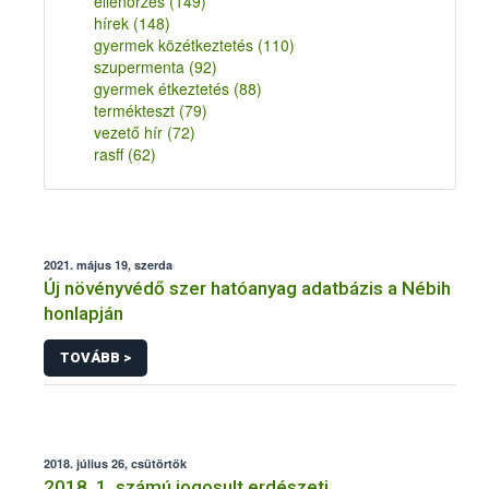
ellenőrzés
(149)
hírek
(148)
gyermek közétkeztetés
(110)
szupermenta
(92)
gyermek étkeztetés
(88)
termékteszt
(79)
vezető hír
(72)
rasff
(62)
2021. május 19, szerda
Új növényvédő szer hatóanyag adatbázis a Nébih
honlapján
TOVÁBB >
2018. július 26, csütörtök
2018. 1. számú jogosult erdészeti