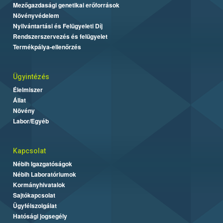
Mezőgazdasági genetikai erőforrások
Növényvédelem
Nyilvántartási és Felügyeleti Díj
Rendszerszervezés és felügyelet
Termékpálya-ellenőrzés
Ügyintézés
Élelmiszer
Állat
Növény
Labor/Egyéb
Kapcsolat
Nébih Igazgatóságok
Nébih Laboratóriumok
Kormányhivatalok
Sajtókapcsolat
Ügyfélszolgálat
Hatósági jogsegély