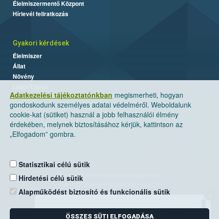
Élelmiszermentő Központ
Hírlevél feliratkozás
Gyakori kérdések
Élelmiszer
Állat
Növény
Labor/Egyéb
Adatkezelési tájékoztatónkban
megismerheti, hogyan
gondoskodunk személyes adatai védelméről. Weboldalunk
cookie-kat (sütiket) használ a jobb felhasználói élmény
érdekében, melynek biztosításához kérjük, kattintson az
„Elfogadom” gombra.
Statisztikai célú sütik
Nemzeti Élelmiszerlánc-biztonsági Hivatal
Hirdetési célú sütik
Cím: 1024 Budapest, Keleti Károly utca. 24.
Alapműködést biztosító és funkcionális sütik
×
Levelezési cím: 1525 Budapest. Pf. 30.
ÖSSZES SÜTI ELFOGADÁSA