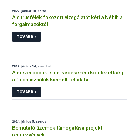
2022. január 10, hétfő
A citrusfélék fokozott vizsgálatát kéri a Nébih a
forgalmazóktól
TOVÁBB >
2014. június 14, szombat
A mezei pocok elleni védekezési kötelezettség
a földhasználók kiemelt feladata
TOVÁBB >
2024. június 5, szerda
Bemutató üzemek támogatása projekt
rendezvények