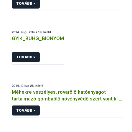
TOVÁBB >
2014. augusztus 19, kedd
GYIK_BÜHG_BIONYOM
TOVÁBB >
2014. július 28, hétfő
Méhekre veszélyes, rovarölő hatóanyagot
tartalmazó gombaölő növényvédő szert vont ki a
forgalomból a NÉBIH
TOVÁBB >