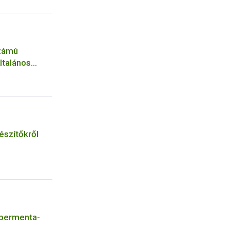
számú
ltalános
észítőkről
upermenta-