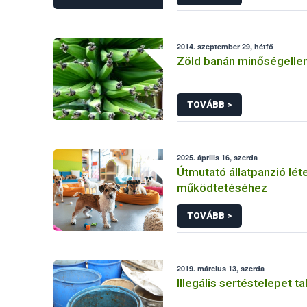
2014. szeptember 29, hétfő
Zöld banán minőségelle
TOVÁBB >
2025. április 16, szerda
Útmutató állatpanzió lét
működtetéséhez
TOVÁBB >
2019. március 13, szerda
Illegális sertéstelepet ta