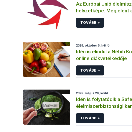
Az Európai Unió élelmis
helyzetképe: Megjelent 
RASFF jelentés
TOVÁBB >
2025. október 6, hétfő
Idén is elindul a Nébih K
online diákvetélkedője
TOVÁBB >
2025. május 20, kedd
Idén is folytatódik a Saf
élelmiszerbiztonsági k
TOVÁBB >