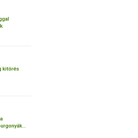
ggal
ok
 kitörés
 a
burgonyák