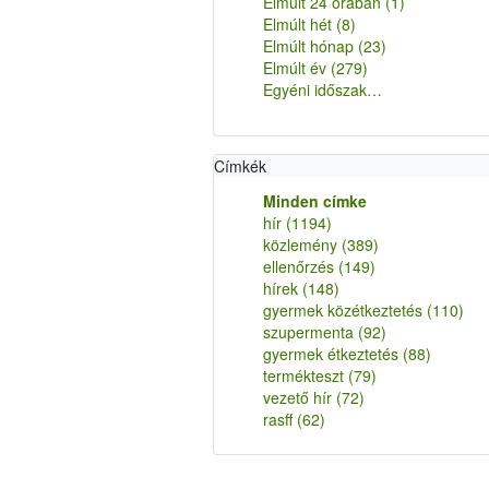
Elmúlt 24 órában
(1)
Elmúlt hét
(8)
Elmúlt hónap
(23)
Elmúlt év
(279)
Egyéni időszak…
Címkék
Minden címke
hír
(1194)
közlemény
(389)
ellenőrzés
(149)
hírek
(148)
gyermek közétkeztetés
(110)
szupermenta
(92)
gyermek étkeztetés
(88)
termékteszt
(79)
vezető hír
(72)
rasff
(62)