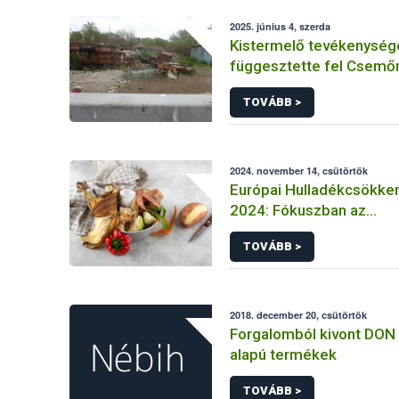
2025. június 4, szerda
Kistermelő tevékenység
függesztette fel Csemő
TOVÁBB >
2024. november 14, csütörtök
Európai Hulladékcsökken
2024: Fókuszban az
élelmiszerpazarlás
TOVÁBB >
2018. december 20, csütörtök
Forgalomból kivont DON 
alapú termékek
TOVÁBB >