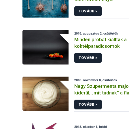
TOVÁBB >
2018. augusztus 2, csütörtök
Minden próbát kiálltak a
koktélparadicsomok
TOVÁBB >
2018. november 8, csütörtök
Nagy Szupermenta majon
kiderül, „mit tudnak” a f
mártások
TOVÁBB >
2018. október 1, hétfő