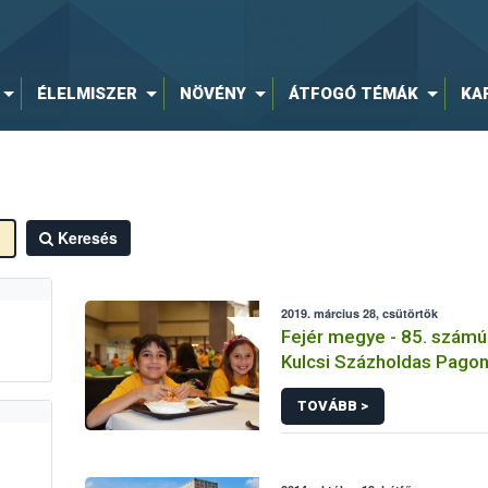
ÉLELMISZER
NÖVÉNY
ÁTFOGÓ TÉMÁK
KA
Keresés
2019. március 28, csütörtök
Fejér megye - 85. számú 
Kulcsi Százholdas Pago
Bölcsőde - Tálalókonyha 
TOVÁBB >