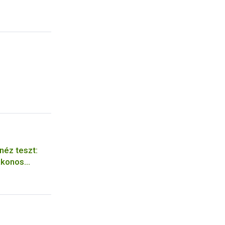
éz teszt:
lakonos