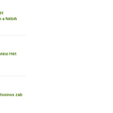
ét
n a Nébih
tési Hét
toxinos zab