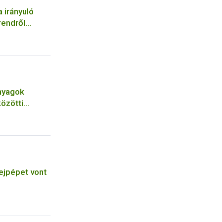
 irányuló
rendről
21) FVM
nyagok
közötti
ejpépet vont