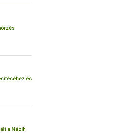
nőrzés
esítéséhez és
lált a Nébih