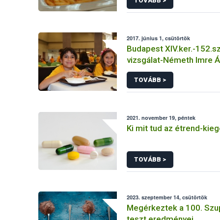
TOVÁBB >
2017. június 1, csütörtök
Budapest XIV.ker.-152.
vizsgálat-Németh Imre Á
Iskola Tálalókonyha
TOVÁBB >
2021. november 19, péntek
Ki mit tud az étrend-kieg
TOVÁBB >
2023. szeptember 14, csütörtök
Megérkeztek a 100. Sz
teszt eredményei