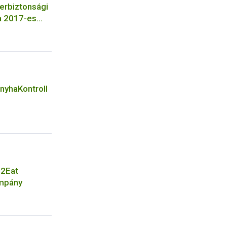
zerbiztonsági
a 2017-es
onyhaKontroll
e2Eat
ampány