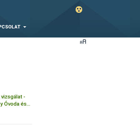
PCSOLAT
vizsgálat -
ny Óvoda és
- Kulcs