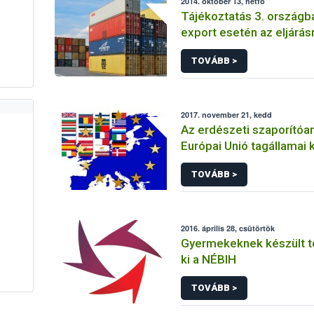
2014. október 13, hétfő
Tájékoztatás 3. országba
export esetén az eljárás
(Kivonat a 110/2003.(X.
TOVÁBB >
Rendeletből)
2017. november 21, kedd
Az erdészeti szaporítóa
Európai Unió tagállamai 
átszállítása
TOVÁBB >
2016. április 28, csütörtök
Gyermekeknek készült t
ki a NÉBIH
TOVÁBB >