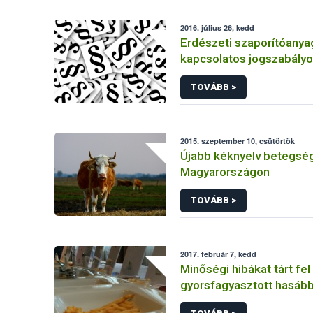
2016. július 26, kedd
Erdészeti szaporítóanya
kapcsolatos jogszabály
TOVÁBB >
2015. szeptember 10, csütörtök
Újabb kéknyelv betegség
Magyarországon
TOVÁBB >
2017. február 7, kedd
Minőségi hibákat tárt fel
gyorsfagyasztott hasáb
terméktesztje