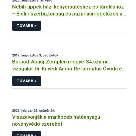
2025. augusztus 19, kedd
Nébih tippek házi kenyérsütéshez és tároláshoz
– Élelmiszerbiztonság és pazarlásmegelőzés az
új kenyér ünnepén
TOVÁBB >
2017. augusztus 3, csütörtök
Borsod-Abaúj-Zemplén megye-34.számú
vizsgálat-Dr. Enyedi Andor Református Óvoda és
Bölcsőde Tálalókonyha- Mezőcsát
TOVÁBB >
2021. február 25, csütörtök
Visszavonják a mankoceb hatóanyagú
növényvédő szereket
TOVÁBB >