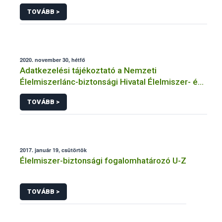
TOVÁBB >
2020. november 30, hétfő
Adatkezelési tájékoztató a Nemzeti
Élelmiszerlánc-biztonsági Hivatal Élelmiszer- és
Takarmánybiztonsági Igazgatósága közhatalmi
TOVÁBB >
eljárásaihoz kapcsolódó adatkezeléséhez
2017. január 19, csütörtök
Élelmiszer-biztonsági fogalomhatározó U-Z
TOVÁBB >