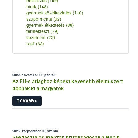
ellenőrzés
(149)
hírek
(148)
gyermek közétkeztetés
(110)
szupermenta
(92)
gyermek étkeztetés
(88)
termékteszt
(79)
vezető hír
(72)
rasff
(62)
2022. november 11, péntek
Az EU-s átlaghoz képest kevesebb élelmiszert
dobnak ki a magyarok
TOVÁBB >
2025. szeptember 10, szerda
Svédasztalos menzák biztonságosan a Nébih