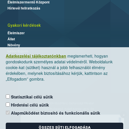
Élelmiszermentő Központ
Hírlevél feliratkozás
Gyakori kérdések
Élelmiszer
Állat
Növény
Labor/Egyéb
Adatkezelési tájékoztatónkban
megismerheti, hogyan
gondoskodunk személyes adatai védelméről. Weboldalunk
cookie-kat (sütiket) használ a jobb felhasználói élmény
érdekében, melynek biztosításához kérjük, kattintson az
„Elfogadom” gombra.
Statisztikai célú sütik
Nemzeti Élelmiszerlánc-biztonsági Hivatal
Hirdetési célú sütik
Cím: 1024 Budapest, Keleti Károly utca. 24.
Alapműködést biztosító és funkcionális sütik
×
Levelezési cím: 1525 Budapest. Pf. 30.
ÖSSZES SÜTI ELFOGADÁSA