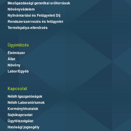
Mezőgazdasági genetikai erőforrások
Növényvédelem
Nyilvántartási és Felügyeleti Díj
Rendszerszervezés és felügyelet
Termékpálya-ellenőrzés
Ügyintézés
Élelmiszer
Állat
Növény
Labor/Egyéb
Kapcsolat
Nébih Igazgatóságok
Nébih Laboratóriumok
Kormányhivatalok
Sajtókapcsolat
Ügyfélszolgálat
Hatósági jogsegély