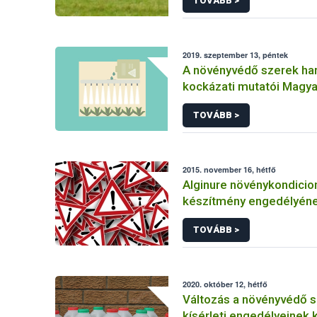
TOVÁBB >
2019. szeptember 13, péntek
A növényvédő szerek ha
kockázati mutatói Magy
TOVÁBB >
2015. november 16, hétfő
Alginure növénykondicio
készítmény engedélyén
felfüggesztése
TOVÁBB >
2020. október 12, hétfő
Változás a növényvédő 
kísérleti engedélyeinek