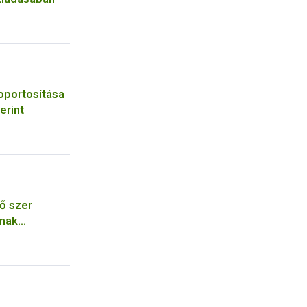
oportosítása
erint
ő szer
ának