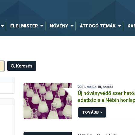
ÉLELMISZER
NÖVÉNY
ÁTFOGÓ TÉMÁK
KA
Keresés
2021. május 19, szerda
Új növényvédő szer hat
adatbázis a Nébih honla
TOVÁBB >