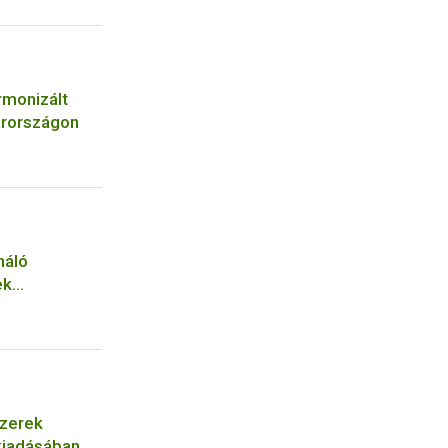
rmonizált
arországon
náló
ek
szerek
 kiadásában