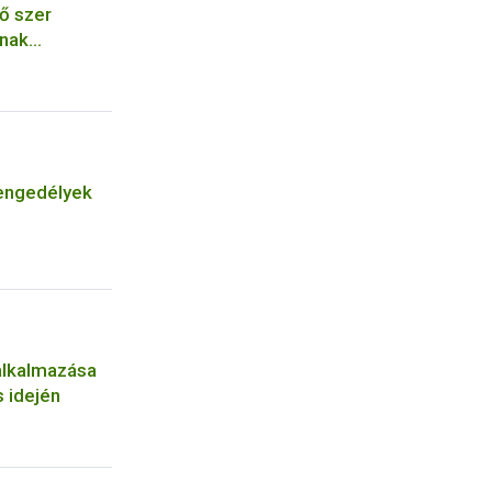
ő szer
ának
engedélyek
alkalmazása
 idején