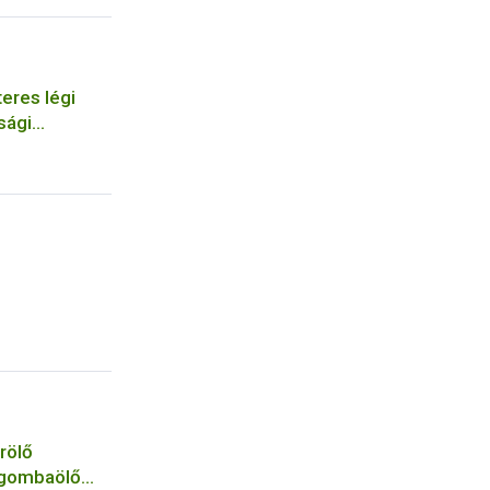
eres légi
sági
szervezetek
rölő
 gombaölő