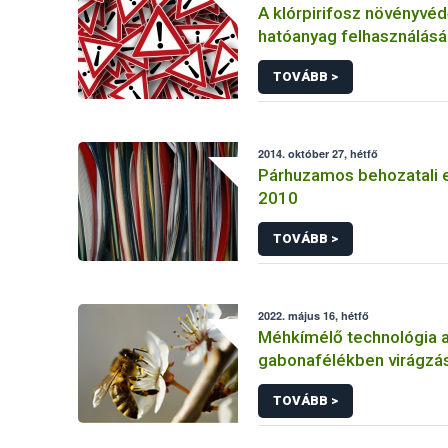
A klórpirifosz növényvéd
hatóanyag felhasználás
korlátozása
TOVÁBB >
2014. október 27, hétfő
Párhuzamos behozatali 
2010
TOVÁBB >
2022. május 16, hétfő
Méhkímélő technológia 
gabonafélékben virágzás
TOVÁBB >