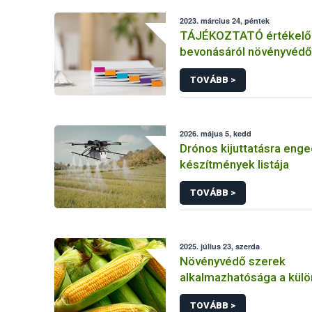
2023. március 24, péntek
TÁJÉKOZTATÓ értékelő 
bevonásáról növényvédő
hatóanyag és növényvéd
TOVÁBB >
engedélyezésére, továb
engedély meghosszabbít
módosítására irányuló el
2026. május 5, kedd
Drónos kijuttatásra enge
készítmények listája
TOVÁBB >
2025. július 23, szerda
Növényvédő szerek
alkalmazhatósága a kül
kukorica kultúrákban
TOVÁBB >