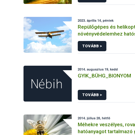
2023. április 14, péntek
Repülőgépes és helikopt
növényvédelemhez ható
engedéllyel rendelkező 
TOVÁBB >
2014. augusztus 19, kedd
GYIK_BÜHG_BIONYOM
TOVÁBB >
2014. július 28, hétfő
Méhekre veszélyes, rova
hatóanyagot tartalmazó