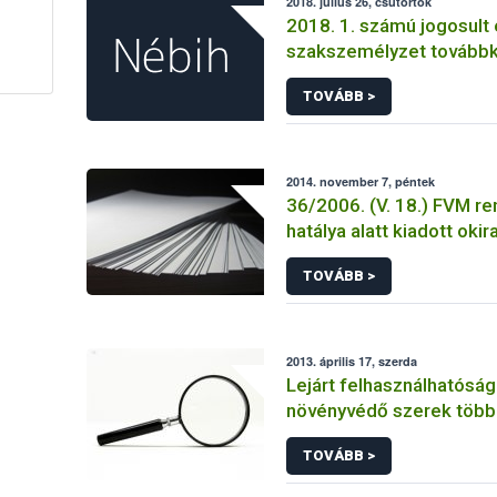
2018. július 26, csütörtök
2018. 1. számú jogosult 
szakszemélyzet tovább
TOVÁBB >
2014. november 7, péntek
36/2006. (V. 18.) FVM re
hatálya alatt kiadott okir
TOVÁBB >
2013. április 17, szerda
Lejárt felhasználhatósági
növényvédő szerek több 
forgalmát derítette fel 
TOVÁBB >