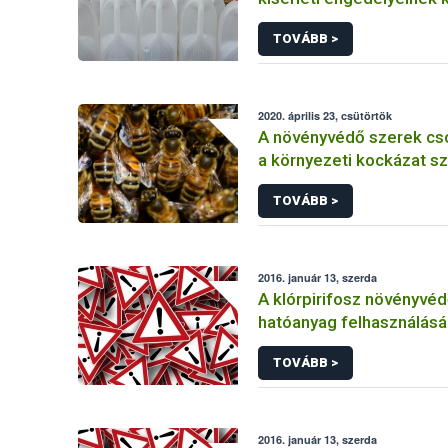
TOVÁBB >
2020. április 23, csütörtök
A növényvédő szerek cs
a környezeti kockázat sz
TOVÁBB >
2016. január 13, szerda
A klórpirifosz növényvéd
hatóanyag felhasználás
korlátozása
TOVÁBB >
2016. január 13, szerda