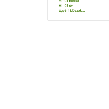
Elmúlt hónap
Elmúlt év
Egyéni időszak…