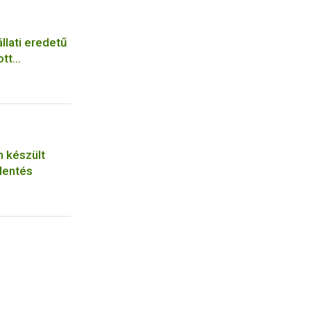
llati eredetű
ott
n készült
lentés