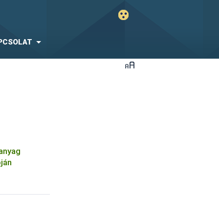
PCSOLAT
óanyag
pján