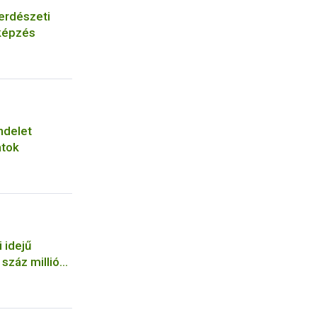
erdészeti
képzés
ndelet
atok
 idejű
száz milliós
a NÉBIH