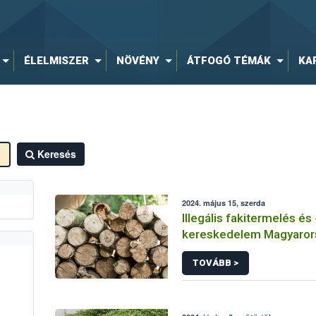
ÉLELMISZER
NÖVÉNY
ÁTFOGÓ TÉMÁK
KA
Keresés
2024. május 15, szerda
Illegális fakitermelés és 
kereskedelem Magyaror
2023-as év összefoglaló
TOVÁBB >