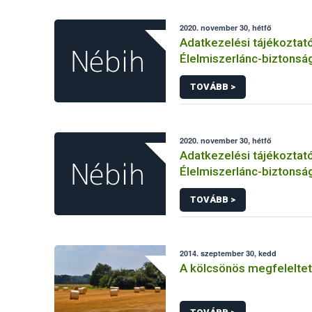
2020. november 30, hétfő
Adatkezelési tájékoztat
Élelmiszerlánc-biztonság
foglalkoztatási jogviszo
TOVÁBB >
létesítésének előkészíté
kezdeményezéséhez, kiv
eljáráshoz, önéletrajzok
álláspályázatok adataina
2020. november 30, hétfő
kezeléséhez kapcsolód
Adatkezelési tájékoztat
adatkezeléséhez
Élelmiszerlánc-biztonság
Ügyfélprofil Rendszerbe
TOVÁBB >
gazdálkodás témakörben
közhatalmi eljárásaihoz
adatkezeléséhez
2014. szeptember 30, kedd
A kölcsönös megfeleltet