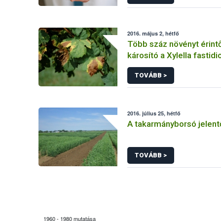
2016. május 2, hétfő
Több száz növényt érin
károsító a Xylella fastid
baktérium
TOVÁBB >
2016. július 25, hétfő
A takarmányborsó jelen
TOVÁBB >
1960 - 1980 mutatása