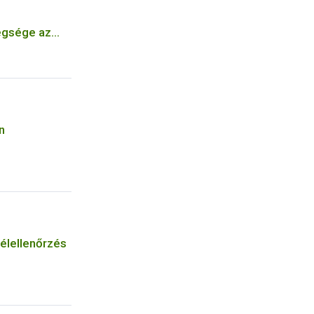
egsége az
 törpülés
n
célellenőrzés