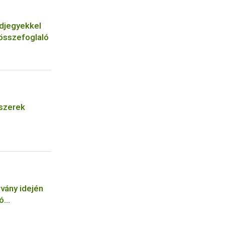
djegyekkel
 összefoglaló
 szerek
vány idején
ó
tőinek