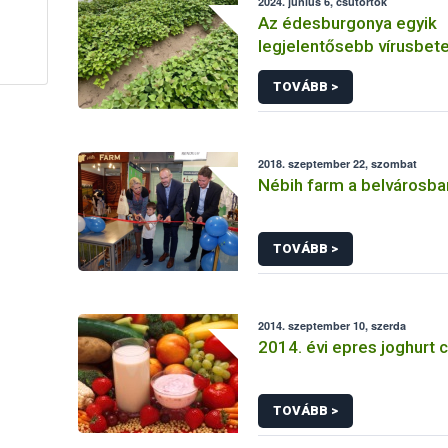
2024. június 6, csütörtök
Az édesburgonya egyik
legjelentősebb vírusbet
édesburgonya klorotikus
TOVÁBB >
vírus (SPCSV)
2018. szeptember 22, szombat
Nébih farm a belvárosba
TOVÁBB >
2014. szeptember 10, szerda
2014. évi epres joghurt 
TOVÁBB >