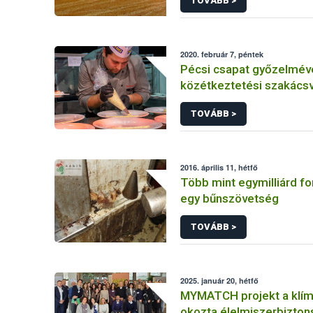
TOVÁBB >
2020. február 7, péntek
Pécsi csapat győzelmével
közétkeztetési szakács
döntője
TOVÁBB >
2016. április 11, hétfő
Több mint egymilliárd for
egy bűnszövetség
TOVÁBB >
2025. január 20, hétfő
MYMATCH projekt a klím
okozta élelmiszerbizton