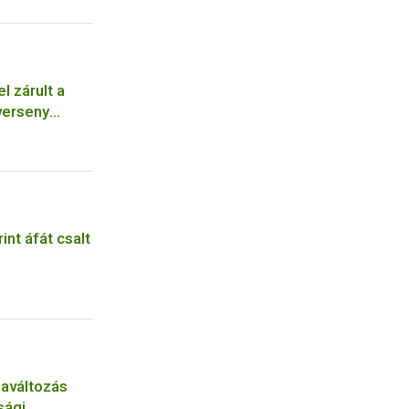
 zárult a
verseny
int áfát csalt
aváltozás
sági