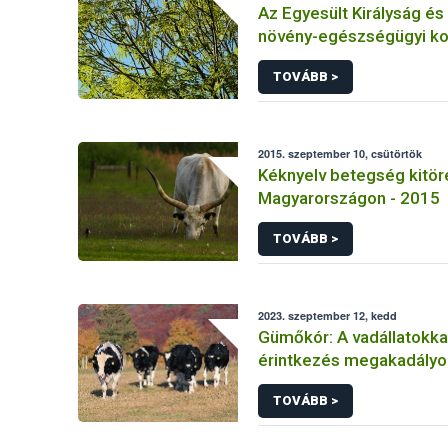
Az Egyesült Királyság és
növény-egészségügyi ko
vezetett be kőris növén
TOVÁBB >
faanyagra a Chalara fraxinea nevű
kórokozó terjedésének
megakadályozására
2015. szeptember 10, csütörtök
Kéknyelv betegség kitör
Magyarországon - 2015
TOVÁBB >
2023. szeptember 12, kedd
Gümőkór: A vadállatokkal
érintkezés megakadály
jelentősége szarvasmar
TOVÁBB >
állományokban