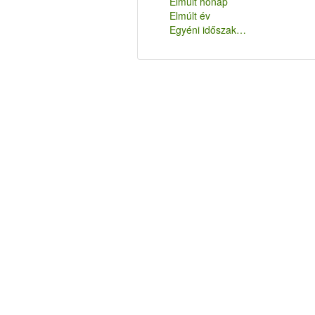
Elmúlt hónap
Elmúlt év
Egyéni időszak…