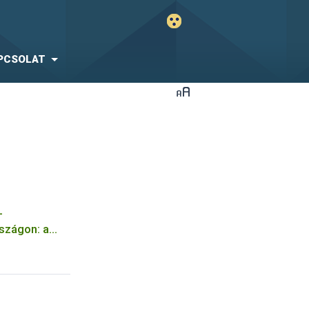
PCSOLAT
-
szágon: a
ja