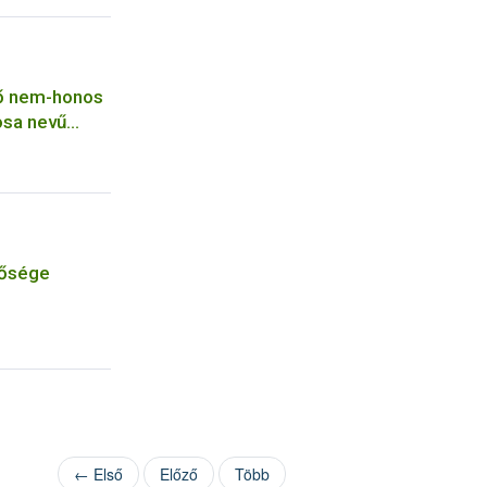
tő nem-honos
iosa nevű
tősége
← Első
Előző
Több