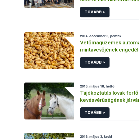
kihívások megoldásáért
TOVÁBB >
2014. december 5, péntek
Vetőmagüzemek autom
mintavevőjének engedél
TOVÁBB >
2015. május 18, hétfő
Tájékoztatás lovak fert
kevésvérűségének járvá
helyzetéről
TOVÁBB >
2016. május 3, kedd