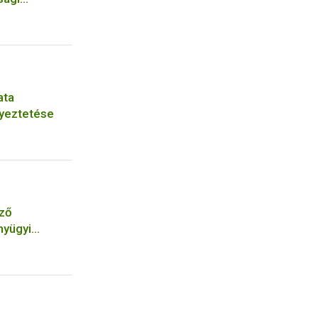
ata
yeztetése
őző
nyügyi