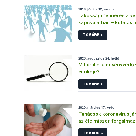
2019. június 12, szerda
Lakossági felmérés a vé
kapcsolatban – kutatási
TOVÁBB >
2020. augusztus 24, hétfő
Mit árul el a növényvédő
címkéje?
TOVÁBB >
2020. március 17, kedd
Tanácsok koronavírus jár
az élelmiszer-forgalmaz
létesítmények üzemelte
TOVÁBB >