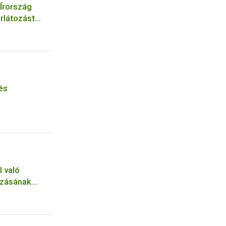
 Írország
rlátozást
yekre és
és
 való
ozásának
ha-