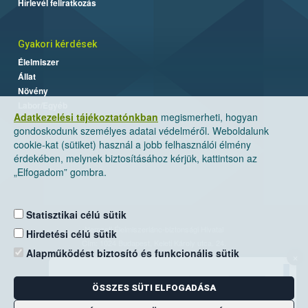
Hírlevél feliratkozás
Gyakori kérdések
Élelmiszer
Állat
Növény
Labor/Egyéb
Adatkezelési tájékoztatónkban
megismerheti, hogyan
gondoskodunk személyes adatai védelméről. Weboldalunk
cookie-kat (sütiket) használ a jobb felhasználói élmény
érdekében, melynek biztosításához kérjük, kattintson az
„Elfogadom” gombra.
Statisztikai célú sütik
Nemzeti Élelmiszerlánc-biztonsági Hivatal
Hirdetési célú sütik
Cím: 1024 Budapest, Keleti Károly utca. 24.
Alapműködést biztosító és funkcionális sütik
×
Levelezési cím: 1525 Budapest. Pf. 30.
ÖSSZES SÜTI ELFOGADÁSA
E-mail:
ugyfelszolgalat@nebih.gov.hu
Zöld szám: 06-80/263-244