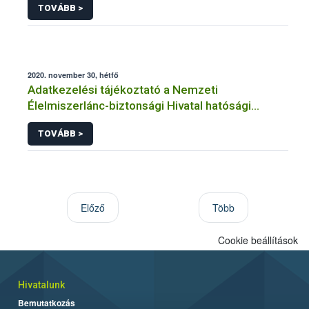
TOVÁBB >
2020. november 30, hétfő
Adatkezelési tájékoztató a Nemzeti
Élelmiszerlánc-biztonsági Hivatal hatósági
engedélyezés közhatalmi eljárásaihoz
TOVÁBB >
kapcsolódó adatkezeléséhez
Előző
Több
Cookie beállítások
Hivatalunk
Bemutatkozás