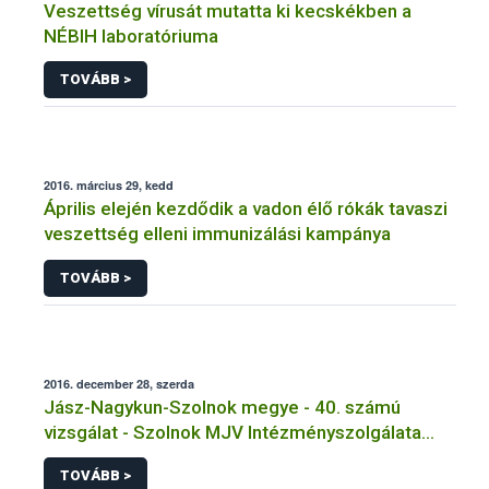
Veszettség vírusát mutatta ki kecskékben a
NÉBIH laboratóriuma
TOVÁBB >
2016. március 29, kedd
Április elején kezdődik a vadon élő rókák tavaszi
veszettség elleni immunizálási kampánya
TOVÁBB >
2016. december 28, szerda
Jász-Nagykun-Szolnok megye - 40. számú
vizsgálat - Szolnok MJV Intézményszolgálata
Liget úti Általános Iskola tálalókonyha
TOVÁBB >