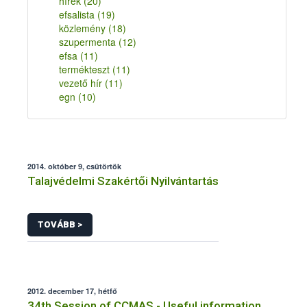
hírek
(20)
efsalista
(19)
közlemény
(18)
szupermenta
(12)
efsa
(11)
termékteszt
(11)
vezető hír
(11)
egn
(10)
2014. október 9, csütörtök
Talajvédelmi Szakértői Nyilvántartás
TOVÁBB >
2012. december 17, hétfő
34th Session of CCMAS - Useful information