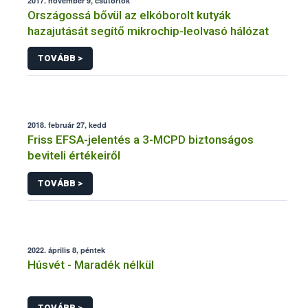
2017. november 9, csütörtök
Országossá bővül az elkóborolt kutyák
hazajutását segítő mikrochip-leolvasó hálózat
TOVÁBB >
2018. február 27, kedd
Friss EFSA-jelentés a 3-MCPD biztonságos
beviteli értékeiről
TOVÁBB >
2022. április 8, péntek
Húsvét - Maradék nélkül
TOVÁBB >