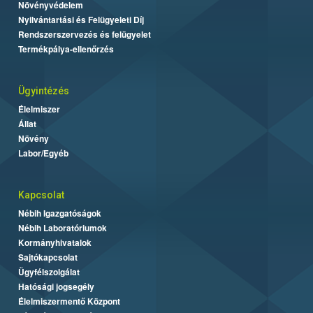
Növényvédelem
Nyilvántartási és Felügyeleti Díj
Rendszerszervezés és felügyelet
Termékpálya-ellenőrzés
Ügyintézés
Élelmiszer
Állat
Növény
Labor/Egyéb
Kapcsolat
Nébih Igazgatóságok
Nébih Laboratóriumok
Kormányhivatalok
Sajtókapcsolat
Ügyfélszolgálat
Hatósági jogsegély
Élelmiszermentő Központ