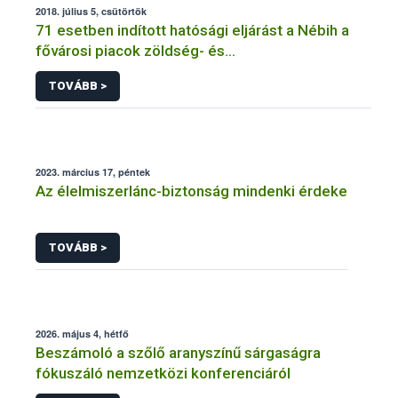
2018. július 5, csütörtök
71 esetben indított hatósági eljárást a Nébih a
fővárosi piacok zöldség- és
gyümölcskereskedőivel szemben
TOVÁBB >
2023. március 17, péntek
Az élelmiszerlánc-biztonság mindenki érdeke
TOVÁBB >
2026. május 4, hétfő
Beszámoló a szőlő aranyszínű sárgaságra
fókuszáló nemzetközi konferenciáról