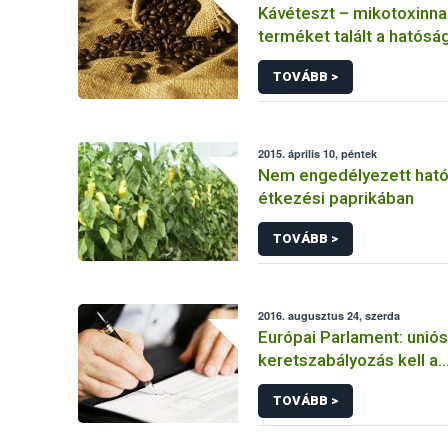
Kávéteszt – mikotoxinna
terméket talált a hatósá
TOVÁBB >
2015. április 10, péntek
Nem engedélyezett hat
étkezési paprikában
TOVÁBB >
2016. augusztus 24, szerda
Európai Parlament: uniós
keretszabályozás kell a
tisztességtelen kereske
TOVÁBB >
magatartás visszaszorít