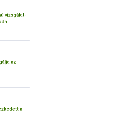
 vizsgálat-
oda
álja az
ézkedett a