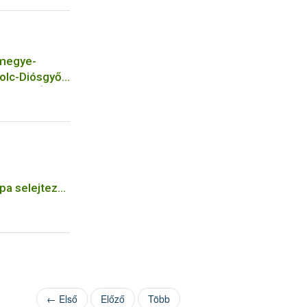
megye-
olc-Diósgyőri
kola és Óvoda
pa selejtező
← Első
Előző
Több