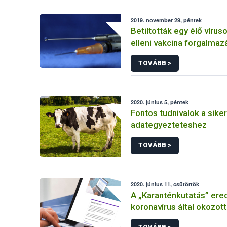
2019. november 29, péntek
Betiltották egy élő víru
elleni vakcina forgalmaz
felhasználását Dániában
TOVÁBB >
2020. június 5, péntek
Fontos tudnivalok a sike
adategyezteteshez
TOVÁBB >
2020. június 11, csütörtök
A „Karanténkutatás” ere
koronavírus által okozott
helyzet hatása az