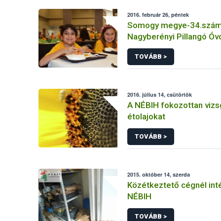
2016. február 26, péntek
Somogy megye-34.számú
Nagyberényi Pillangó Óv
TOVÁBB >
2016. július 14, csütörtök
A NÉBIH fokozottan vizsg
étolajokat
TOVÁBB >
2015. október 14, szerda
Közétkeztető cégnél int
NÉBIH
TOVÁBB >