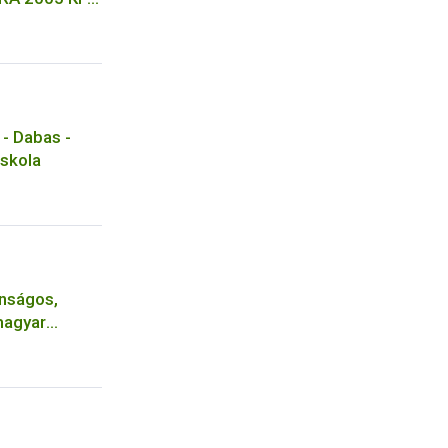
a - Tiszajenő
 - Dabas -
Iskola
onságos,
magyar