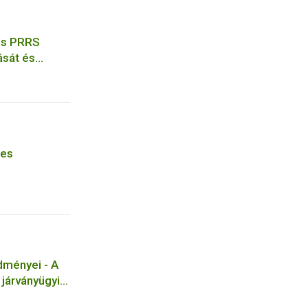
sos PRRS
ását és
res
dményei - A
 járványügyi