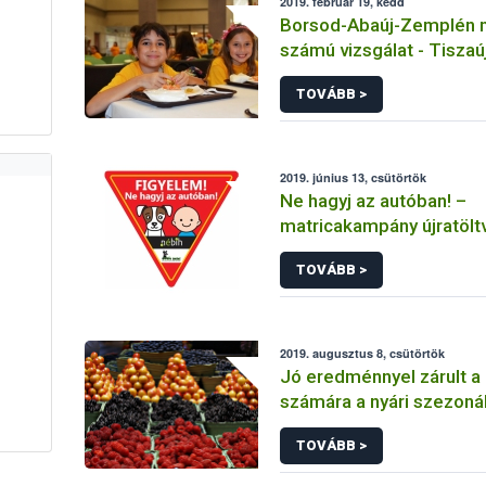
2019. február 19, kedd
Borsod-Abaúj-Zemplén m
számú vizsgálat - Tiszaú
Intézményműködtető Kö
TOVÁBB >
Tiszaújvárosi Eötvös Jó
Gimnázium, Szakközépis
Kollégium főzőkonyhája 
Tiszaújváros
2019. június 13, csütörtök
Ne hagyj az autóban! –
matricakampány újratölt
TOVÁBB >
2019. augusztus 8, csütörtök
Jó eredménnyel zárult 
számára a nyári szezonál
első félideje
TOVÁBB >