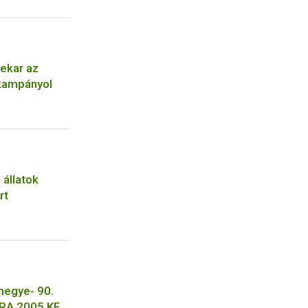
nekar az
 kampányol
 állatok
rt
megye- 90.
DRA 2005 KFT.