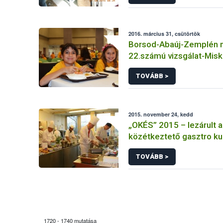
2016. március 31, csütörtök
Borsod-Abaúj-Zemplén 
22.számú vizsgálat-Misk
Református Általános Is
TOVÁBB >
2015. november 24, kedd
„OKÉS” 2015 – lezárult a
közétkeztető gasztro ku
és elődöntő szakasza
TOVÁBB >
1720 - 1740 mutatása