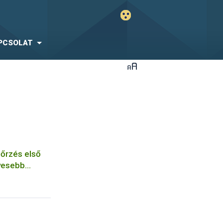
PCSOLAT
nőrzés első
evesebb
ág