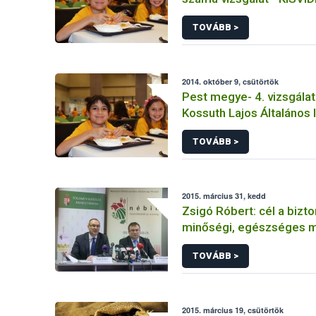
Közétkeztető Főzőkonyh
TOVÁBB >
2014. október 9, csütörtök
Pest megye- 4. vizsgálat
Kossuth Lajos Általános 
TOVÁBB >
2015. március 31, kedd
Zsigó Róbert: cél a bizt
minőségi, egészséges 
élelmiszer
TOVÁBB >
2015. március 19, csütörtök