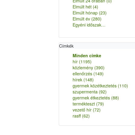
Elmúlt 24 órában
(0)
Elmúlt hét
(4)
Elmúlt hónap
(23)
Elmúlt év
(280)
Egyéni időszak…
Címkék
Minden címke
hír
(1195)
közlemény
(390)
ellenőrzés
(149)
hírek
(148)
gyermek közétkeztetés
(110)
szupermenta
(92)
gyermek étkeztetés
(88)
termékteszt
(79)
vezető hír
(72)
rasff
(62)