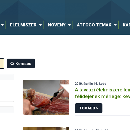
ÉLELMISZER
NÖVÉNY
ÁTFOGÓ TÉMÁK
KA
Keresés
2019. április 16, kedd
A tavaszi élelmiszerelle
félidejének mérlege: k
súlyos jogsértés és bírs
TOVÁBB >