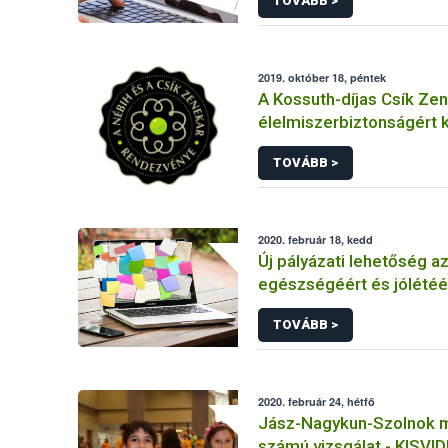
TOVÁBB >
élelmiszerfogyasztókra
2019. október 18, péntek
A Kossuth-díjas Csík Ze
élelmiszerbiztonságért
TOVÁBB >
2020. február 18, kedd
Új pályázati lehetőség az
egészségéért és jólétéé
TOVÁBB >
2020. február 24, hétfő
Jász-Nagykun-Szolnok 
számú vizsgálat - KISVI