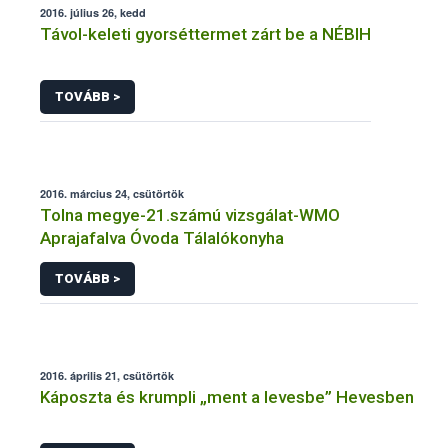
2016. július 26, kedd
Távol-keleti gyorséttermet zárt be a NÉBIH
TOVÁBB >
2016. március 24, csütörtök
Tolna megye-21.számú vizsgálat-WMO
Aprajafalva Óvoda Tálalókonyha
TOVÁBB >
2016. április 21, csütörtök
Káposzta és krumpli „ment a levesbe” Hevesben