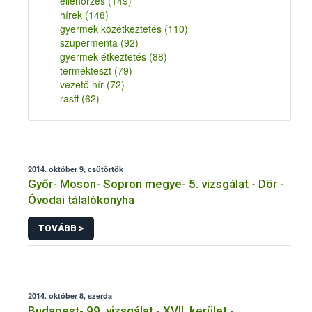
ellenőrzés
(149)
hírek
(148)
gyermek közétkeztetés
(110)
szupermenta
(92)
gyermek étkeztetés
(88)
termékteszt
(79)
vezető hír
(72)
rasff
(62)
2014. október 9, csütörtök
Győr- Moson- Sopron megye- 5. vizsgálat - Dör -
Óvodai tálalókonyha
TOVÁBB >
2014. október 8, szerda
Budapest- 99. vizsgálat - XVII. kerület -