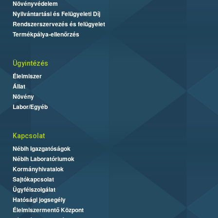
Növényvédelem
Nyilvántartási és Felügyeleti Díj
Rendszerszervezés és felügyelet
Termékpálya-ellenőrzés
Ügyintézés
Élelmiszer
Állat
Növény
Labor/Egyéb
Kapcsolat
Nébih Igazgatóságok
Nébih Laboratóriumok
Kormányhivatalok
Sajtókapcsolat
Ügyfélszolgálat
Hatósági jogsegély
Élelmiszermentő Központ