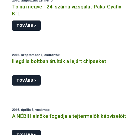
2016. augusztus 29, hétfő
Tolna megye - 24. számú vizsgálat-Paks-Gyafix
Kft.
TOVÁBB >
2016. szeptember 1, csütörtök
Illegális boltban árulták a lejárt chipseket
TOVÁBB >
2016. április 3, vasárnap
A NÉBIH elnöke fogadja a tejtermelők képviselőit
TOVÁBB >