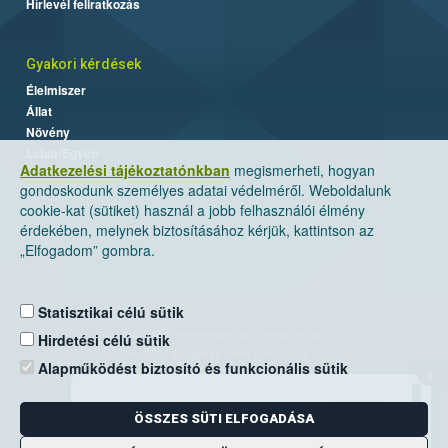
Hírlevél feliratkozás
Gyakori kérdések
Élelmiszer
Állat
Növény
Labor/Egyéb
Adatkezelési tájékoztatónkban
megismerheti, hogyan
gondoskodunk személyes adatai védelméről. Weboldalunk
cookie-kat (sütiket) használ a jobb felhasználói élmény
érdekében, melynek biztosításához kérjük, kattintson az
„Elfogadom” gombra.
Statisztikai célú sütik
Nemzeti Élelmiszerlánc-biztonsági Hivatal
Hirdetési célú sütik
Cím: 1024 Budapest, Keleti Károly utca. 24.
Alapműködést biztosító és funkcionális sütik
×
Levelezési cím: 1525 Budapest. Pf. 30.
ÖSSZES SÜTI ELFOGADÁSA
E-mail:
ugyfelszolgalat@nebih.gov.hu
Zöld szám: 06-80/263-244