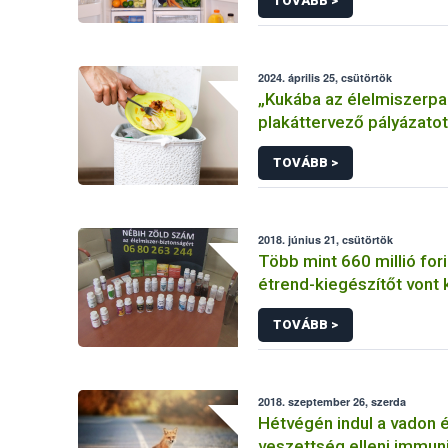
TOVÁBB >
2024. április 25, csütörtök
„Kukába az élelmiszerpa
plakáttervező pályázatot
Nébih Maradék nélkül p
TOVÁBB >
2018. június 21, csütörtök
Több mint 660 millió fori
étrend-kiegészítőt vont k
forgalomból a Nébih
TOVÁBB >
2018. szeptember 26, szerda
Hétvégén indul a vadon é
veszettség elleni immuni