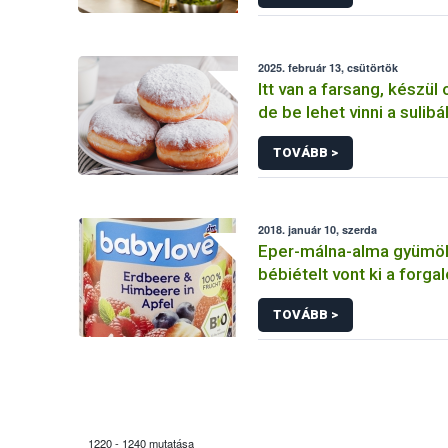
2025. február 13, csütörtök
Itt van a farsang, készül 
de be lehet vinni a sulibá
TOVÁBB >
2018. január 10, szerda
Eper-málna-alma gyümö
bébiételt vont ki a forg
üzletlánc
TOVÁBB >
1220 - 1240 mutatása