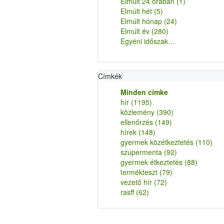
Elmúlt 24 órában
(1)
Elmúlt hét
(5)
Elmúlt hónap
(24)
Elmúlt év
(280)
Egyéni időszak…
Címkék
Minden címke
hír
(1195)
közlemény
(390)
ellenőrzés
(149)
hírek
(148)
gyermek közétkeztetés
(110)
szupermenta
(92)
gyermek étkeztetés
(88)
termékteszt
(79)
vezető hír
(72)
rasff
(62)