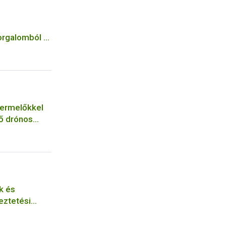
forgalomból a
termelőkkel
ő drónos
tókat
atóság
k és
eztetési
-n