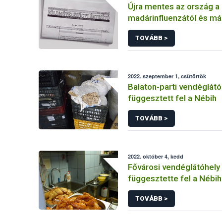
Újra mentes az ország a
madárinfluenzától és m
kötelező zártan tartani 
TOVÁBB >
2022. szeptember 1, csütörtök
Balaton-parti vendéglátó
függesztett fel a Nébih
TOVÁBB >
2022. október 4, kedd
Fővárosi vendéglátóhel
függesztette fel a Nébih
TOVÁBB >