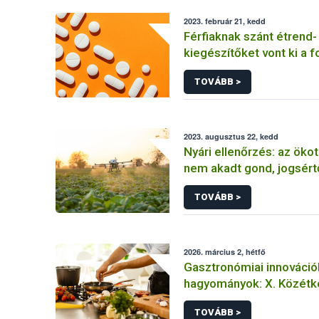
2023. február 21, kedd
Férfiaknak szánt étrend-
kiegészítőket vont ki a 
Nébih
TOVÁBB >
2023. augusztus 22, kedd
Nyári ellenőrzés: az öko
nem akadt gond, jogsért
növényvédelmi szolgálta
TOVÁBB >
azonban „tetten ért” a h
2026. március 2, hétfő
Gasztronómiai innováció
hagyományok: X. Közétk
Szakácsverseny a SIRHA
TOVÁBB >