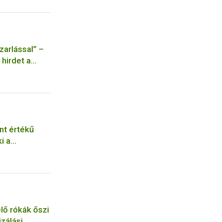
zarlással” –
 hirdet a
rogramja
nt értékű
i a
lő rókák őszi
zálási