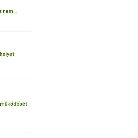
ár nem
a baromfikat
helyet
y működését