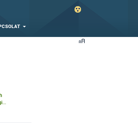
PCSOLAT
h
gi