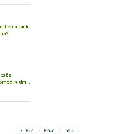
otthon a fánk,
lba?
lcsös
alomból a dm
← Első
Előző
Több