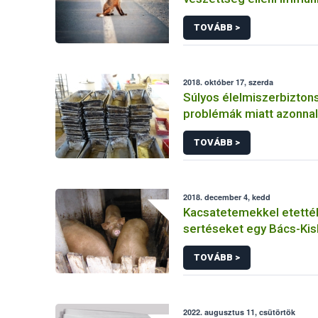
kampánya
TOVÁBB >
2018. október 17, szerda
Súlyos élelmiszerbizton
problémák miatt azonnali
felfüggesztette a Nébih
TOVÁBB >
megyei sütőüzem műkö
2018. december 4, kedd
Kacsatetemekkel etetté
sertéseket egy Bács-Ki
állattartó telepen
TOVÁBB >
2022. augusztus 11, csütörtök