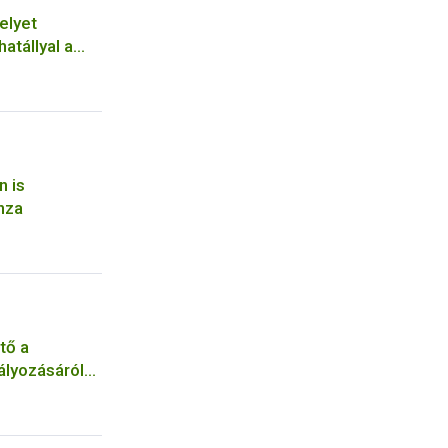
elyet
hatállyal a
n is
nza
tő a
ályozásáról