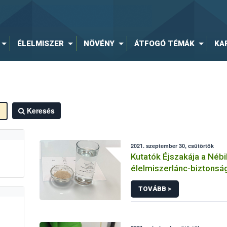
ÉLELMISZER
NÖVÉNY
ÁTFOGÓ TÉMÁK
KA
Keresés
2021. szeptember 30, csütörtök
Kutatók Éjszakája a Nébi
élelmiszerlánc-biztonsá
laboratóriumaiban
TOVÁBB >