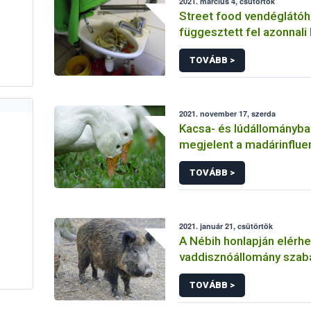
2021. március 4, csütörtök
Street food vendéglátóh
függesztett fel azonnali 
Nébih
TOVÁBB >
2021. november 17, szerda
Kacsa- és lúdállományba
megjelent a madárinflue
TOVÁBB >
2021. január 21, csütörtök
A Nébih honlapján elérhe
vaddisznóállomány szab
szóló Nemzeti Akcióterv
TOVÁBB >