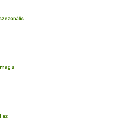
 szezonális
 meg a
l az