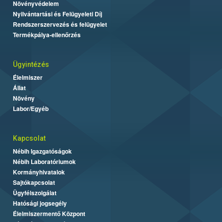
Növényvédelem
Nyilvántartási és Felügyeleti Díj
Rendszerszervezés és felügyelet
Termékpálya-ellenőrzés
Ügyintézés
Élelmiszer
Állat
Növény
Labor/Egyéb
Kapcsolat
Nébih Igazgatóságok
Nébih Laboratóriumok
Kormányhivatalok
Sajtókapcsolat
Ügyfélszolgálat
Hatósági jogsegély
Élelmiszermentő Központ