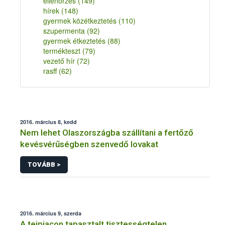
ellenőrzés
(149)
hírek
(148)
gyermek közétkeztetés
(110)
szupermenta
(92)
gyermek étkeztetés
(88)
termékteszt
(79)
vezető hír
(72)
rasff
(62)
2016. március 8, kedd
Nem lehet Olaszországba szállítani a fertőző
kevésvérűségben szenvedő lovakat
TOVÁBB >
2016. március 9, szerda
A tejpiacon tapasztalt tisztességtelen