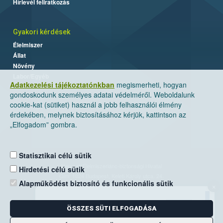
Hírlevél feliratkozás
Gyakori kérdések
Élelmiszer
Állat
Növény
Labor/Egyéb
Adatkezelési tájékoztatónkban
megismerheti, hogyan
gondoskodunk személyes adatai védelméről. Weboldalunk
cookie-kat (sütiket) használ a jobb felhasználói élmény
érdekében, melynek biztosításához kérjük, kattintson az
„Elfogadom” gombra.
Statisztikai célú sütik
Nemzeti Élelmiszerlánc-biztonsági Hivatal
Hirdetési célú sütik
Cím: 1024 Budapest, Keleti Károly utca. 24.
Alapműködést biztosító és funkcionális sütik
×
Levelezési cím: 1525 Budapest. Pf. 30.
ÖSSZES SÜTI ELFOGADÁSA
E-mail:
ugyfelszolgalat@nebih.gov.hu
Zöld szám: 06-80/263-244