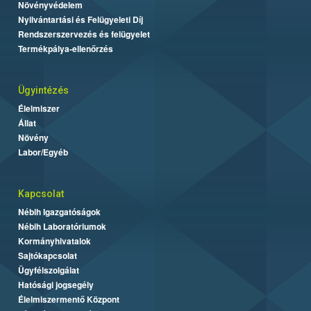
Növényvédelem
Nyilvántartási és Felügyeleti Díj
Rendszerszervezés és felügyelet
Termékpálya-ellenőrzés
Ügyintézés
Élelmiszer
Állat
Növény
Labor/Egyéb
Kapcsolat
Nébih Igazgatóságok
Nébih Laboratóriumok
Kormányhivatalok
Sajtókapcsolat
Ügyfélszolgálat
Hatósági jogsegély
Élelmiszermentő Központ