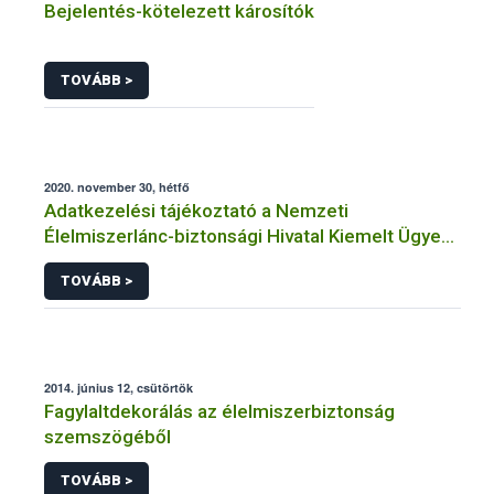
Bejelentés-kötelezett károsítók
TOVÁBB >
2020. november 30, hétfő
Adatkezelési tájékoztató a Nemzeti
Élelmiszerlánc-biztonsági Hivatal Kiemelt Ügyek
Igazgatóság faanyag kereskedelemhez
TOVÁBB >
kapcsolódó adatkezeléséhez
2014. június 12, csütörtök
Fagylaltdekorálás az élelmiszerbiztonság
szemszögéből
TOVÁBB >