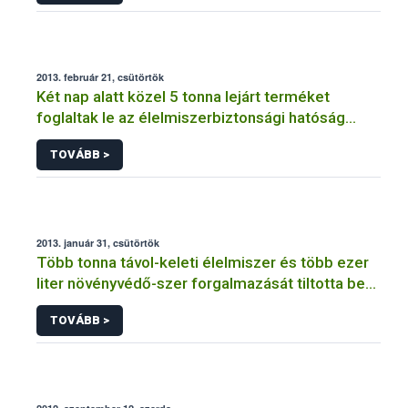
2013. február 21, csütörtök
Két nap alatt közel 5 tonna lejárt terméket
foglaltak le az élelmiszerbiztonsági hatóság
szakemberei
TOVÁBB >
2013. január 31, csütörtök
Több tonna távol-keleti élelmiszer és több ezer
liter növényvédő-szer forgalmazását tiltotta be
egyetlen nap alatt a NÉBIH
TOVÁBB >