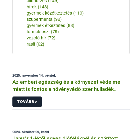
ellenőrzés
(149)
hírek
(148)
gyermek közétkeztetés
(110)
szupermenta
(92)
gyermek étkeztetés
(88)
termékteszt
(79)
vezető hír
(72)
rasff
(62)
2025. november 14, péntek
Az emberi egészség és a környezet védelme
miatt is fontos a növényvédő szer hulladék
szabályszerű kezelése
TOVÁBB >
2024. október 29, kedd
Január 1-jétől egyes dióféléknél és szárított