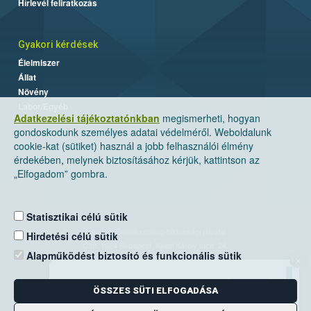
Hírlevél feliratkozás
Gyakori kérdések
Élelmiszer
Állat
Növény
Labor/Egyéb
Adatkezelési tájékoztatónkban
megismerheti, hogyan
gondoskodunk személyes adatai védelméről. Weboldalunk
cookie-kat (sütiket) használ a jobb felhasználói élmény
érdekében, melynek biztosításához kérjük, kattintson az
„Elfogadom” gombra.
Statisztikai célú sütik
Nemzeti Élelmiszerlánc-biztonsági Hivatal
Hirdetési célú sütik
Cím: 1024 Budapest, Keleti Károly utca. 24.
Alapműködést biztosító és funkcionális sütik
×
Levelezési cím: 1525 Budapest. Pf. 30.
ÖSSZES SÜTI ELFOGADÁSA
E-mail:
ugyfelszolgalat@nebih.gov.hu
Zöld szám: 06-80/263-244