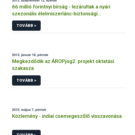
2012. szeptember 12, szerda
66 millió forintnyi bírság - lezárultak a nyári
szezonális élelmiszerlánc-biztonsági
ellenőrzések
TOVÁBB >
2013. január 18, péntek
Megkezdődik az ÁROPjog2. projekt oktatási
szakasza
TOVÁBB >
2010. május 7, péntek
Közlemény - indiai csemegeszőlő visszavonása
TOVÁBB >