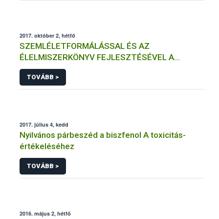
2017. október 2, hétfő
SZEMLÉLETFORMÁLÁSSAL ÉS AZ
ÉLELMISZERKÖNYV FEJLESZTÉSÉVEL A
MINŐSÉGI MAGYAR PÉKTERMÉKEK
TOVÁBB >
(EL)ISMERTSÉGÉÉRT
2017. július 4, kedd
Nyilvános párbeszéd a biszfenol A toxicitás-
értékeléséhez
TOVÁBB >
2016. május 2, hétfő