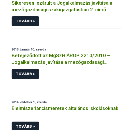
Sikeresen lezárult a Jogalkalmazás javítása a
mezőgazdasági szakigazgatásban 2. című
projekt
TOVÁBB >
2018. január 10, szerda
Befejeződött az MgSzH ÁROP 2210/2010 –
Jogalkalmazás javítása a mezőgazdasági
szakigazgatásban című projekt
TOVÁBB >
megvalósulásának első üteme
2014. október 1, szerda
Élelmiszerláncismeretek általános iskolásoknak
TOVÁBB >