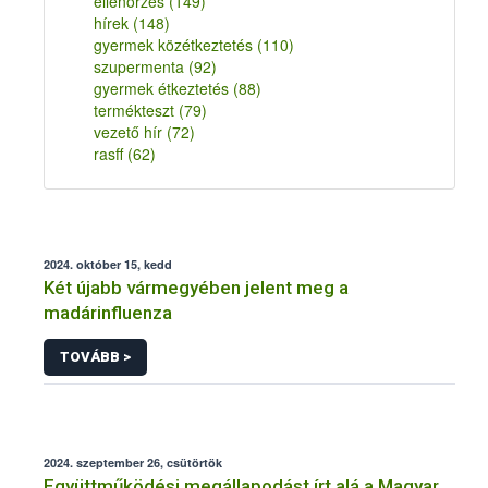
ellenőrzés
(149)
hírek
(148)
gyermek közétkeztetés
(110)
szupermenta
(92)
gyermek étkeztetés
(88)
termékteszt
(79)
vezető hír
(72)
rasff
(62)
2024. október 15, kedd
Két újabb vármegyében jelent meg a
madárinfluenza
TOVÁBB >
2024. szeptember 26, csütörtök
Együttműködési megállapodást írt alá a Magyar