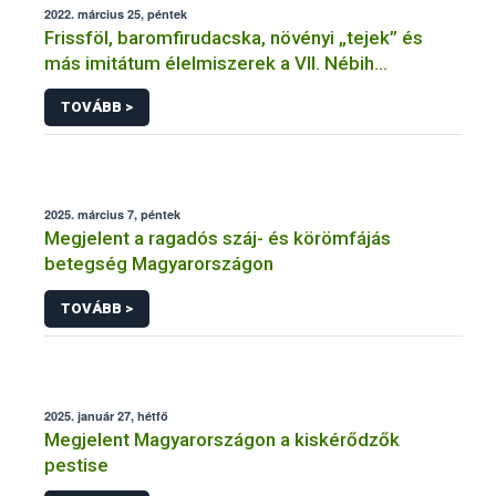
2022. március 25, péntek
Frissföl, baromfirudacska, növényi „tejek” és
más imitátum élelmiszerek a VII. Nébih
Kerekasztalon
TOVÁBB >
2025. március 7, péntek
Megjelent a ragadós száj- és körömfájás
betegség Magyarországon
TOVÁBB >
2025. január 27, hétfő
Megjelent Magyarországon a kiskérődzők
pestise