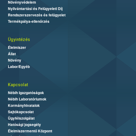
Növényvédelem
Nyilvántartási és Felügyeleti Díj
Rendszerszervezés és felügyelet
Termékpálya-ellenőrzés
Ügyintézés
Élelmiszer
Állat
Növény
Labor/Egyéb
Kapcsolat
Nébih Igazgatóságok
Nébih Laboratóriumok
Kormányhivatalok
Sajtókapcsolat
Ügyfélszolgálat
Hatósági jogsegély
Élelmiszermentő Központ