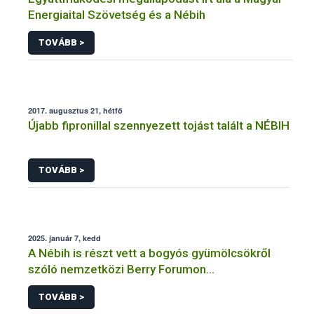
Energiaital Szövetség és a Nébih
TOVÁBB >
2017. augusztus 21, hétfő
Újabb fipronillal szennyezett tojást talált a NÉBIH
TOVÁBB >
2025. január 7, kedd
A Nébih is részt vett a bogyós gyümölcsökről
szóló nemzetközi Berry Forumon
Lengyelországban
TOVÁBB >