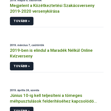
2019. május 9, csütörtök
Megjelent a Közétkeztetési Szakácsverseny
2019-2020 versenykiírása
TOVÁBB >
2019. március 7, csütörtök
2019-ben is elindul a Maradék Nélkül Online
Kvízverseny
TOVÁBB >
2019. április 24, szerda
Június 10-ig kell teljesíteni a tömeges
méhpusztulások felderítéséhez kapcsolódó
adatszolgáltatást
TOVÁBB >