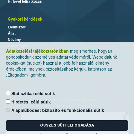
Hírlevél feliratkozás
Gyakori kérdések
Élelmiszer
Állat
Növény
Labor/Egyéb
Adatkezelési tájékoztatónkban
megismerheti, hogyan
gondoskodunk személyes adatai védelméről. Weboldalunk
cookie-kat (sütiket) használ a jobb felhasználói élmény
érdekében, melynek biztosításához kérjük, kattintson az
„Elfogadom” gombra.
Statisztikai célú sütik
Nemzeti Élelmiszerlánc-biztonsági Hivatal
Hirdetési célú sütik
Cím: 1024 Budapest, Keleti Károly utca. 24.
Alapműködést biztosító és funkcionális sütik
×
Levelezési cím: 1525 Budapest. Pf. 30.
ÖSSZES SÜTI ELFOGADÁSA
E-mail:
ugyfelszolgalat@nebih.gov.hu
Zöld szám: 06-80/263-244