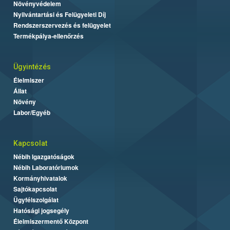
Növényvédelem
Nyilvántartási és Felügyeleti Díj
Rendszerszervezés és felügyelet
Termékpálya-ellenőrzés
Ügyintézés
Élelmiszer
Állat
Növény
Labor/Egyéb
Kapcsolat
Nébih Igazgatóságok
Nébih Laboratóriumok
Kormányhivatalok
Sajtókapcsolat
Ügyfélszolgálat
Hatósági jogsegély
Élelmiszermentő Központ