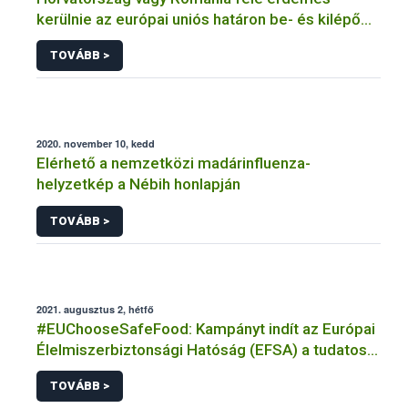
kerülnie az európai uniós határon be- és kilépő
szállítmányoknak
TOVÁBB >
2020. november 10, kedd
Elérhető a nemzetközi madárinfluenza-
helyzetkép a Nébih honlapján
TOVÁBB >
2021. augusztus 2, hétfő
#EUChooseSafeFood: Kampányt indít az Európai
Élelmiszerbiztonsági Hatóság (EFSA) a tudatos
élelmiszer-választásról
TOVÁBB >