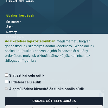
Hírlevél feliratkozás
Gyakori kérdések
Élelmiszer
Állat
Növény
Labor/Egyéb
Adatkezelési tájékoztatónkban
megismerheti, hogyan
gondoskodunk személyes adatai védelméről. Weboldalunk
cookie-kat (sütiket) használ a jobb felhasználói élmény
érdekében, melynek biztosításához kérjük, kattintson az
„Elfogadom” gombra.
Statisztikai célú sütik
Nemzeti Élelmiszerlánc-biztonsági Hivatal
Hirdetési célú sütik
Cím: 1024 Budapest, Keleti Károly utca. 24.
Alapműködést biztosító és funkcionális sütik
×
Levelezési cím: 1525 Budapest. Pf. 30.
ÖSSZES SÜTI ELFOGADÁSA
E-mail:
ugyfelszolgalat@nebih.gov.hu
Zöld szám: 06-80/263-244