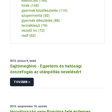
ellenőrzés
(149)
hírek
(148)
gyermek közétkeztetés
(110)
szupermenta
(92)
gyermek étkeztetés
(88)
termékteszt
(79)
vezető hír
(72)
rasff
(62)
2015. június 9, kedd
Sajtómeghívó - Egyetemi és hatósági
összefogás az utánpótlás nevelésért
TOVÁBB >
2015. szeptember 16, szerda
Horvátország vagy Románia felé érdemes