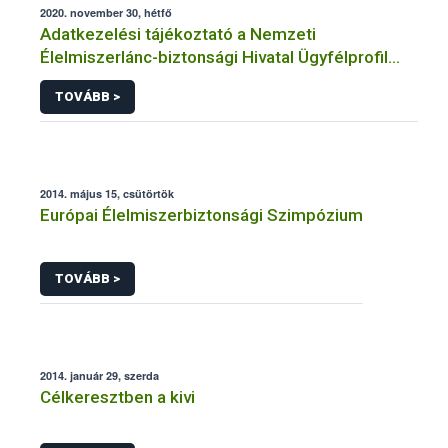
2020. november 30, hétfő
Adatkezelési tájékoztató a Nemzeti
Élelmiszerlánc-biztonsági Hivatal Ügyfélprofil
Rendszerben állatgyógyászati termékek
TOVÁBB >
témakörben közhatalmi eljárásaihoz kapcsolódó
adatkezeléséhez
2014. május 15, csütörtök
Európai Élelmiszerbiztonsági Szimpózium
TOVÁBB >
2014. január 29, szerda
Célkeresztben a kivi