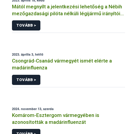
2023. április 18, kedd
Mától megnyílt a jelentkezési lehetőség a Nébih
mezőgazdasági pilóta nélküli légijármű irányítói
nyilvántartásába
TOVÁBB >
2023. április 3, hétfő
Csongrád-Csanád vármegyét ismét elérte a
madárinfluenza
TOVÁBB >
2024. november 13, szerda
Komárom-Esztergom vármegyében is
azonosították a madárinfluenzát
TOVÁBB >