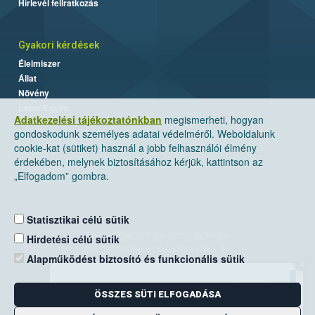
Hírlevél feliratkozás
Gyakori kérdések
Élelmiszer
Állat
Növény
Labor/Egyéb
Adatkezelési tájékoztatónkban
megismerheti, hogyan
gondoskodunk személyes adatai védelméről. Weboldalunk
cookie-kat (sütiket) használ a jobb felhasználói élmény
érdekében, melynek biztosításához kérjük, kattintson az
„Elfogadom” gombra.
Statisztikai célú sütik
Nemzeti Élelmiszerlánc-biztonsági Hivatal
Hirdetési célú sütik
Cím: 1024 Budapest, Keleti Károly utca. 24.
Alapműködést biztosító és funkcionális sütik
×
Levelezési cím: 1525 Budapest. Pf. 30.
ÖSSZES SÜTI ELFOGADÁSA
E-mail:
ugyfelszolgalat@nebih.gov.hu
Zöld szám: 06-80/263-244