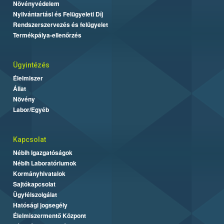
Növényvédelem
Nyilvántartási és Felügyeleti Díj
Rendszerszervezés és felügyelet
Termékpálya-ellenőrzés
Ügyintézés
Élelmiszer
Állat
Növény
Labor/Egyéb
Kapcsolat
Nébih Igazgatóságok
Nébih Laboratóriumok
Kormányhivatalok
Sajtókapcsolat
Ügyfélszolgálat
Hatósági jogsegély
Élelmiszermentő Központ