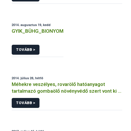
2014. augusztus 19, kedd
GYIK_BÜHG_BIONYOM
TOVÁBB >
2014. július 28, hétfő
Méhekre veszélyes, rovarölő hatóanyagot
tartalmazó gombaölő növényvédő szert vont ki a
forgalomból a NÉBIH
TOVÁBB >