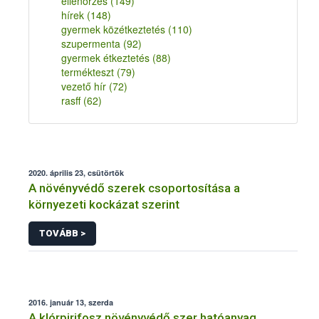
ellenőrzés
(149)
hírek
(148)
gyermek közétkeztetés
(110)
szupermenta
(92)
gyermek étkeztetés
(88)
termékteszt
(79)
vezető hír
(72)
rasff
(62)
2020. április 23, csütörtök
A növényvédő szerek csoportosítása a
környezeti kockázat szerint
TOVÁBB >
2016. január 13, szerda
A klórpirifosz növényvédő szer hatóanyag