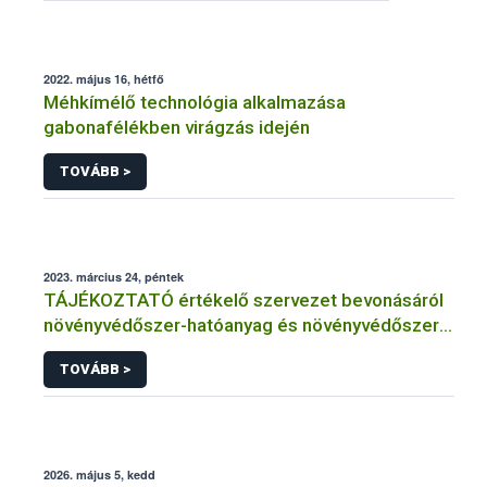
2022. május 16, hétfő
Méhkímélő technológia alkalmazása
gabonafélékben virágzás idején
TOVÁBB >
2023. március 24, péntek
TÁJÉKOZTATÓ értékelő szervezet bevonásáról
növényvédőszer-hatóanyag és növényvédőszer
engedélyezésére, továbbá a meglévő engedély
TOVÁBB >
meghosszabbítására vagy módosítására irányuló
eljárásba
2026. május 5, kedd