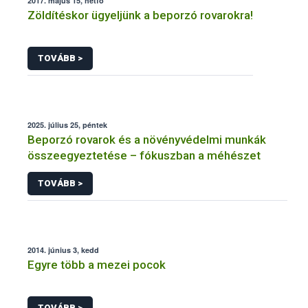
2017. május 15, hétfő
Zöldítéskor ügyeljünk a beporzó rovarokra!
TOVÁBB >
2025. július 25, péntek
Beporzó rovarok és a növényvédelmi munkák
összeegyeztetése – fókuszban a méhészet
TOVÁBB >
2014. június 3, kedd
Egyre több a mezei pocok
TOVÁBB >