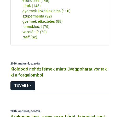
ellenőrzés
(149)
hírek
(148)
gyermek közétkeztetés
(110)
szupermenta
(92)
gyermek étkeztetés
(88)
termékteszt
(79)
vezető hír
(72)
rasff
(62)
2016. május 4, szerda
Kioldódó nehézfémek miatt üvegpoharat vontak
ki a forgalomból
TOVÁBB >
2016. április 8, péntek
Szalmonellával szennyezett őrölt köményt vont