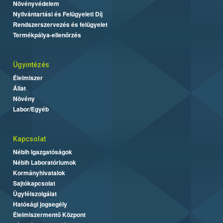
Növényvédelem
Nyilvántartási és Felügyeleti Díj
Rendszerszervezés és felügyelet
Termékpálya-ellenőrzés
Ügyintézés
Élelmiszer
Állat
Növény
Labor/Egyéb
Kapcsolat
Nébih Igazgatóságok
Nébih Laboratóriumok
Kormányhivatalok
Sajtókapcsolat
Ügyfélszolgálat
Hatósági jogsegély
Élelmiszermentő Központ