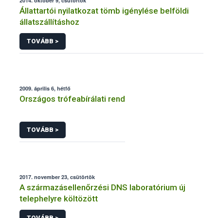
2014. október 9, csütörtök
Állattartói nyilatkozat tömb igénylése belföldi
állatszállításhoz
TOVÁBB >
2009. április 6, hétfő
Országos trófeabírálati rend
TOVÁBB >
2017. november 23, csütörtök
A származásellenőrzési DNS laboratórium új
telephelyre költözött
TOVÁBB >