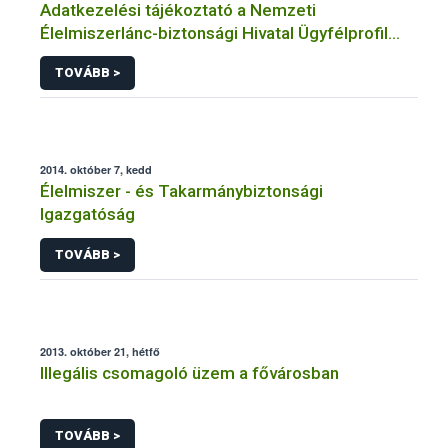
Adatkezelési tájékoztató a Nemzeti
Élelmiszerlánc-biztonsági Hivatal Ügyfélprofil
Rendszerben állati melléktermék témakörben
TOVÁBB >
intézhető közhatalmi eljárásaihoz kapcsolódó
adatkezeléséhez
2014. október 7, kedd
Élelmiszer - és Takarmánybiztonsági
Igazgatóság
TOVÁBB >
2013. október 21, hétfő
Illegális csomagoló üzem a fővárosban
TOVÁBB >