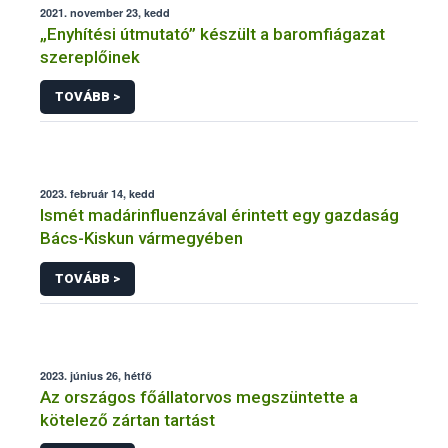
2021. november 23, kedd
„Enyhítési útmutató” készült a baromfiágazat
szereplőinek
TOVÁBB >
2023. február 14, kedd
Ismét madárinfluenzával érintett egy gazdaság
Bács-Kiskun vármegyében
TOVÁBB >
2023. június 26, hétfő
Az országos főállatorvos megszüntette a
kötelező zártan tartást