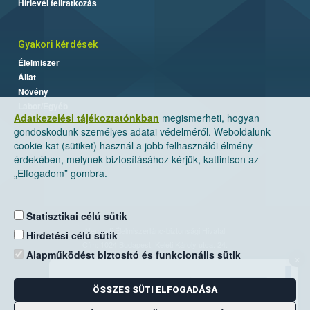
Hírlevél feliratkozás
Gyakori kérdések
Élelmiszer
Állat
Növény
Labor/Egyéb
Adatkezelési tájékoztatónkban
megismerheti, hogyan
gondoskodunk személyes adatai védelméről. Weboldalunk
cookie-kat (sütiket) használ a jobb felhasználói élmény
érdekében, melynek biztosításához kérjük, kattintson az
„Elfogadom” gombra.
Statisztikai célú sütik
Nemzeti Élelmiszerlánc-biztonsági Hivatal
Hirdetési célú sütik
Cím: 1024 Budapest, Keleti Károly utca. 24.
Alapműködést biztosító és funkcionális sütik
×
Levelezési cím: 1525 Budapest. Pf. 30.
ÖSSZES SÜTI ELFOGADÁSA
E-mail:
ugyfelszolgalat@nebih.gov.hu
Zöld szám: 06-80/263-244