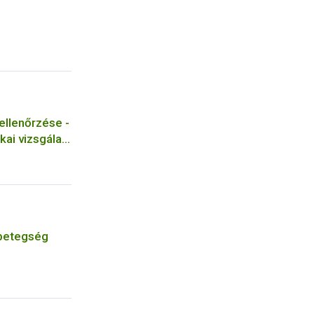
ellenőrzése -
kai vizsgálati
ósága
-betegség