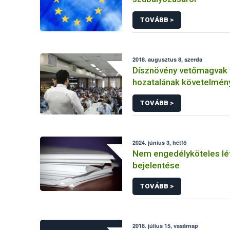
TOVÁBB >
2018. augusztus 8, szerda
Dísznövény vetőmagvak
hozatalának követelmény
ELTE Füvészkert, 2018.0
TOVÁBB >
2024. június 3, hétfő
Nem engedélyköteles lé
bejelentése
TOVÁBB >
2018. július 15, vasárnap