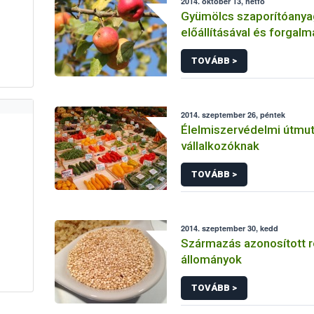
2014. október 13, hétfő
Gyümölcs szaporítóany
előállításával és forgal
kapcsolatos tevékenysé
TOVÁBB >
bejelentése
2014. szeptember 26, péntek
Élelmiszervédelmi útmu
vállalkozóknak
TOVÁBB >
2014. szeptember 30, kedd
Származás azonosított re
állományok
TOVÁBB >