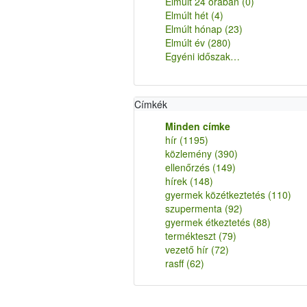
Elmúlt 24 órában
(0)
Elmúlt hét
(4)
Elmúlt hónap
(23)
Elmúlt év
(280)
Egyéni időszak…
Címkék
Minden címke
hír
(1195)
közlemény
(390)
ellenőrzés
(149)
hírek
(148)
gyermek közétkeztetés
(110)
szupermenta
(92)
gyermek étkeztetés
(88)
termékteszt
(79)
vezető hír
(72)
rasff
(62)