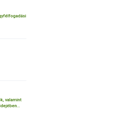
gyfélfogadási
k, valamint
 idejében
ok