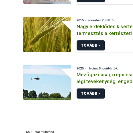
2015. december 7, hétfő
Nagy érdeklődés kísérte 
termesztés a kertészeti
szántóföldi kultúrákban” cím
TOVÁBB >
szakmai tanácskozást
2025. március 6, csütörtök
Mezőgazdasági repülésr
légi tevékenységi engedé
rendelkezők listája
TOVÁBB >
680 - 700 mutatása