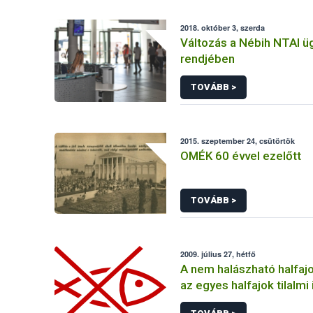
2018. október 3, szerda
Változás a Nébih NTAI ü
rendjében
TOVÁBB >
2015. szeptember 24, csütörtök
OMÉK 60 évvel ezelőtt
TOVÁBB >
2009. július 27, hétfő
A nem halászható halfajo
az egyes halfajok tilalmi
bekövetkezett változás