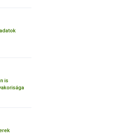
i adatok
n is
yakorisága
erek