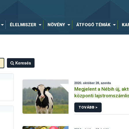
ÉLELMISZER
NÖVÉNY
ÁTFOGÓ TÉMÁK
KA
Keresés
2020. október 28, szerda
Megjelent a Nébih új, akt
központi lajstromszámli
TOVÁBB >