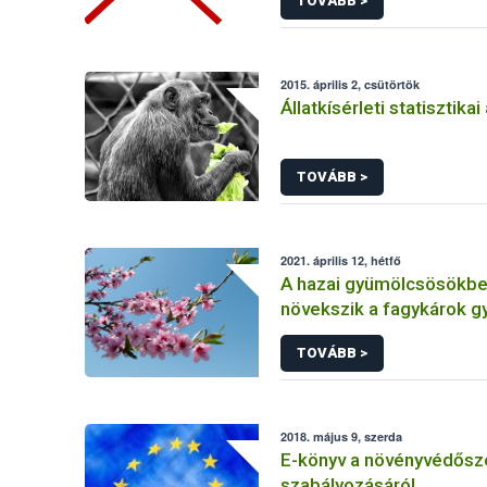
TOVÁBB >
2015. április 2, csütörtök
Állatkísérleti statisztika
TOVÁBB >
2021. április 12, hétfő
A hazai gyümölcsösökbe
növekszik a fagykárok g
TOVÁBB >
2018. május 9, szerda
E-könyv a növényvédősz
szabályozásáról