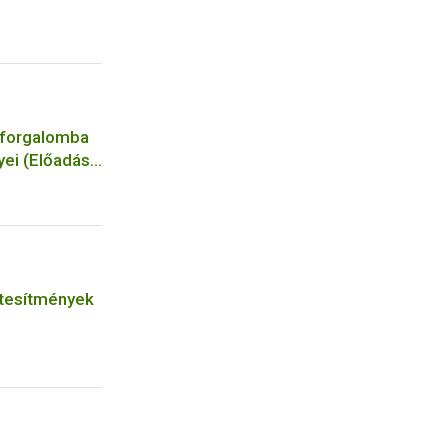
 forgalomba
ei (Előadás
7.14.)
tesítmények