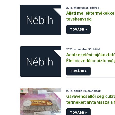
2015. március 25, szerda
Állati melléktermékekke
tevékenység
TOVÁBB >
2020. november 30, hétfő
Adatkezelési tájékoztat
Élelmiszerlánc-biztonság
Ügyfélprofil Rendszerbe
TOVÁBB >
élelmiszerforgalmazás 
intézhető közhatalmi elj
kapcsolódó adatkezelé
2014. április 10, csütörtök
Gávavencsellői cég cukr
termékeit hívta vissza a
TOVÁBB >