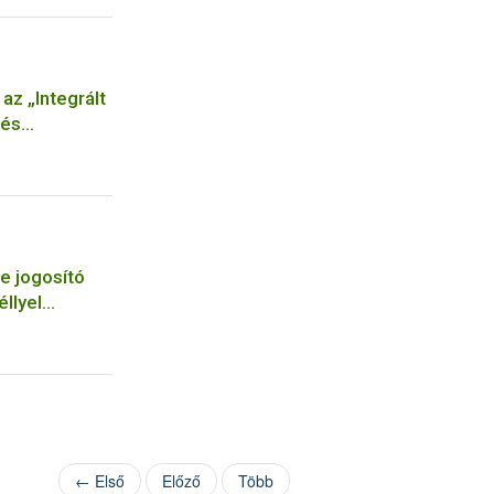
az „Integrált
 és
ű
e jogosító
llyel
← Első
Előző
Több