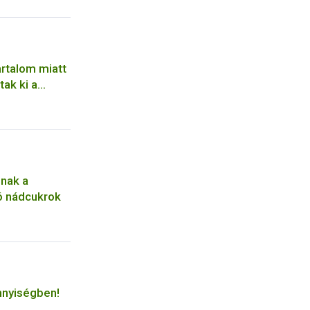
artalom miatt
tak ki a
nak a
ó nádcukrok
nyiségben!