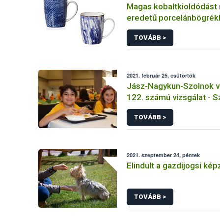
Magas kobaltkioldódást 
eredetű porcelánbögrék
TOVÁBB >
2021. február 25, csütörtök
Jász-Nagykun-Szolnok v
122. számú vizsgálat - 
Kolping Katolikus Általán
TOVÁBB >
Szászberek
2021. szeptember 24, péntek
Elindult a gazdijogsi ké
TOVÁBB >