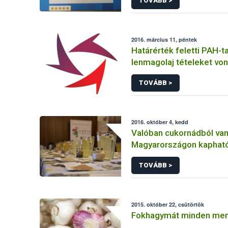
TOVÁBB >
2016. március 11, péntek
Határérték feletti PAH-t
lenmagolaj tételeket von
forgalomból
TOVÁBB >
2016. október 4, kedd
Valóban cukornádból van
Magyarországon kaphat
TOVÁBB >
2015. október 22, csütörtök
Fokhagymát minden men