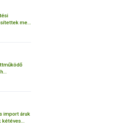
tési
sítettek meg
acon
üttműködő
ih
ia
s import áruk
k kétéves