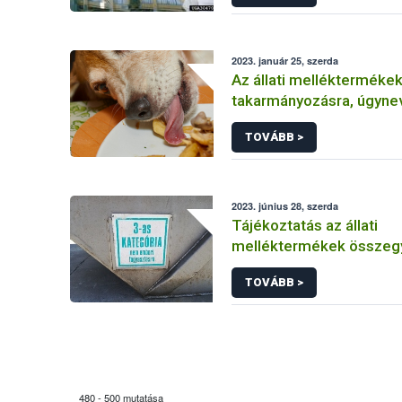
2023. január 25, szerda
Az állati melléktermékek
takarmányozásra, úgyne
feletetésre történő felh
TOVÁBB >
elismert kennelekből s
kutyák vagy vadászkutya-
menhelyen élő kutyák é
számára
2023. június 28, szerda
Tájékoztatás az állati
melléktermékek összeg
szabályairól
TOVÁBB >
480 - 500 mutatása