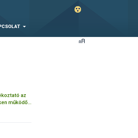
PCSOLAT
ékoztató az
teken működő
 számára