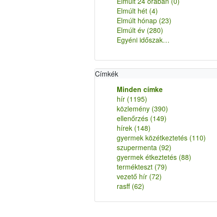
Elmúlt 24 órában
(0)
Elmúlt hét
(4)
Elmúlt hónap
(23)
Elmúlt év
(280)
Egyéni időszak…
Címkék
Minden címke
hír
(1195)
közlemény
(390)
ellenőrzés
(149)
hírek
(148)
gyermek közétkeztetés
(110)
szupermenta
(92)
gyermek étkeztetés
(88)
termékteszt
(79)
vezető hír
(72)
rasff
(62)