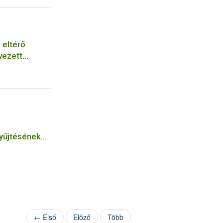
 eltérő
vezett
asználása
zármazó
falkák,
s macskák
yűjtésének
← Első
Előző
Több