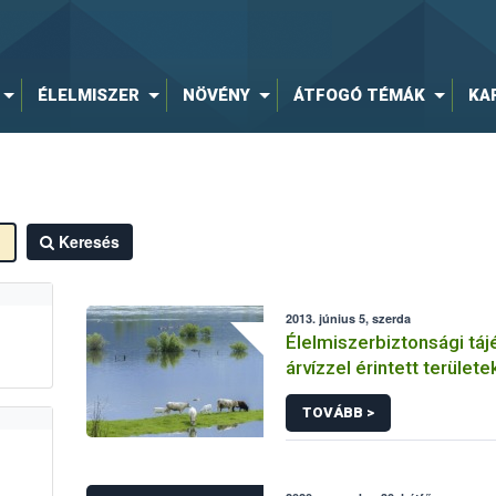
ÉLELMISZER
NÖVÉNY
ÁTFOGÓ TÉMÁK
KA
Keresés
2013. június 5, szerda
Élelmiszerbiztonsági táj
árvízzel érintett terüle
élelmiszervállalkozások
TOVÁBB >