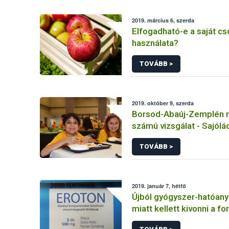
2019. március 6, szerda
Elfogadható-e a saját c
használata?
TOVÁBB >
2019. október 9, szerda
Borsod-Abaúj-Zemplén m
számú vizsgálat - Sajólá
Gyöngyszem Óvoda Főző
TOVÁBB >
Sajólád
2019. január 7, hétfő
Újból gyógyszer-hatóany
miatt kellett kivonni a f
potencianövelő étrend-k