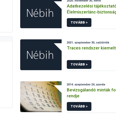
2020. november 30, hétfő
Adatkezelési tájékoztat
Élelmiszerlánc-biztonság
Ügyfélprofil Rendszerbe
TOVÁBB >
alkoholos ital előállítás
intézhető közhatalmi elj
kapcsolódó adatkezelé
2021. szeptember 30, csütörtök
Traces rendszer kiemelt
TOVÁBB >
2014. szeptember 24, szerda
Bevizsgálandó minták f
rendje
TOVÁBB >