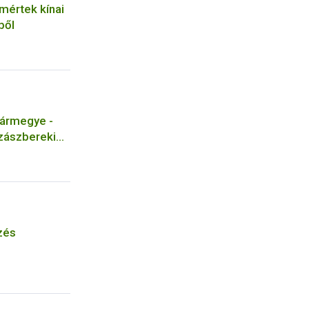
mértek kínai
ből
ármegye -
Szászbereki
os Iskola -
pzés