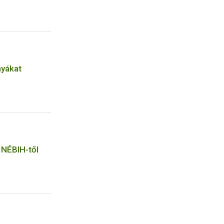
nyákat
 NÉBIH-től