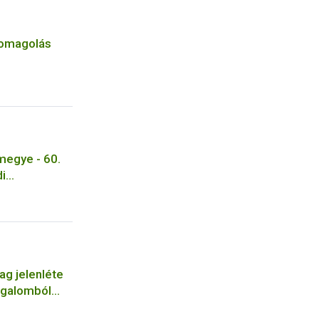
somagolás
egye - 60.
di
konyha -
ag jelenléte
orgalomból
iegészítőt