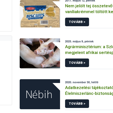
2017. május 12, péntek
Nem jelölt tej összetevő
vaníliakrémmel töltött k
forgalomba Magyarorsz
TOVÁBB >
2025. május 9, péntek
Agrárminisztérium: a Sz
megjelent afrikai sertésp
védekezésre is figyelniük
TOVÁBB >
állattartóknak
2020. november 30, hétfő
Adatkezelési tájékoztat
Élelmiszerlánc-biztonsági
küldött tájékoztatók kü
TOVÁBB >
történő regisztrációhoz
adatkezelések vonatko