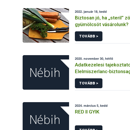
2022. január 18, kedd
Biztosan jó, ha „steril” 
gyümölcsöt vásárolunk?
TOVÁBB >
2020. november 30, hétfő
Adatkezelesi tajekoztat
Elelmiszerlanc-biztonsag
Ugyfélprofil Rendszerbe
TOVÁBB >
szaporitoanyag temako
intezheto kozhatalmi elj
kapcsolodo adatkezele
2024. március 5, kedd
RED II GYIK