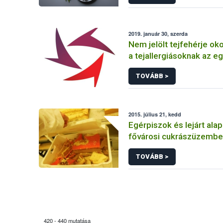
2019. január 30, szerda
Nem jelölt tejfehérje ok
a tejallergiásoknak az eg
jégkrémben
TOVÁBB >
2015. július 21, kedd
Egérpiszok és lejárt al
fővárosi cukrászüzemb
TOVÁBB >
420 - 440 mutatása