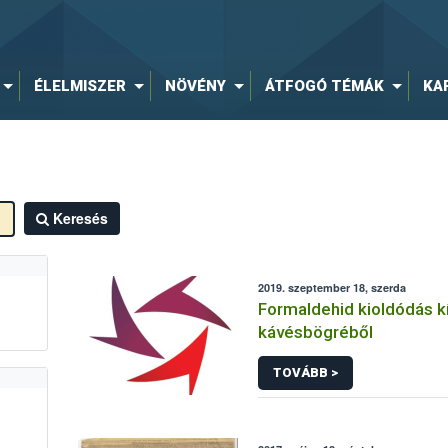
ÉLELMISZER
NÖVÉNY
ÁTFOGÓ TÉMÁK
KA
Keresés
2019. szeptember 18, szerda
Formaldehid kioldódás k
kávésbögréből
TOVÁBB >