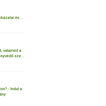
kázatai és a
, valamint a
ényvédő szer
on? - Indul a
ány