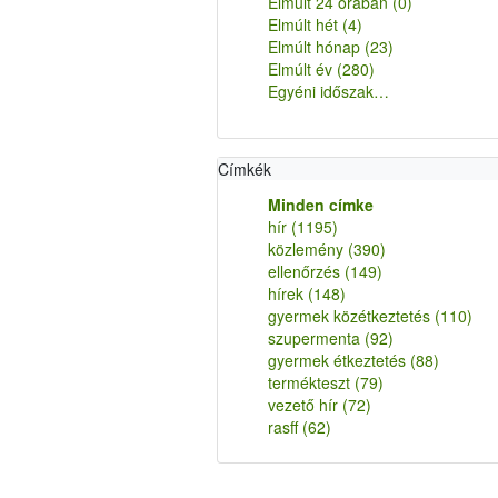
Elmúlt 24 órában
(0)
Elmúlt hét
(4)
Elmúlt hónap
(23)
Elmúlt év
(280)
Egyéni időszak…
Címkék
Minden címke
hír
(1195)
közlemény
(390)
ellenőrzés
(149)
hírek
(148)
gyermek közétkeztetés
(110)
szupermenta
(92)
gyermek étkeztetés
(88)
termékteszt
(79)
vezető hír
(72)
rasff
(62)