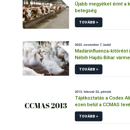
Újabb megyéket érint a 
betegség
TOVÁBB >
2023. november 7, kedd
Madárinfluenza-kitörést 
Nébih Hajdú-Bihar várm
TOVÁBB >
2013. február 22, péntek
Tájékoztatás a Codex Al
ezen belül a CCMAS tev
TOVÁBB >