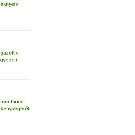
kéknyelv
igazolt a
egyében
imentarius,
ékenységéről