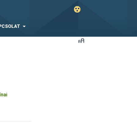
PCSOLAT
ínai