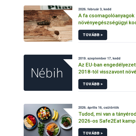
2026. február 3, kedd
A fa csomagolóanyagok
növényegészségügyi koc
védekezés lehetőségei
TOVÁBB >
2019. szeptember 17, kedd
Az EU-ban engedélyezett
2018-tól visszavont növ
hatóanyagok
TOVÁBB >
2026. április 16, csütörtök
Tudod, mi van a tányérod
2026-os Safe2Eat kamp
TOVÁBB >