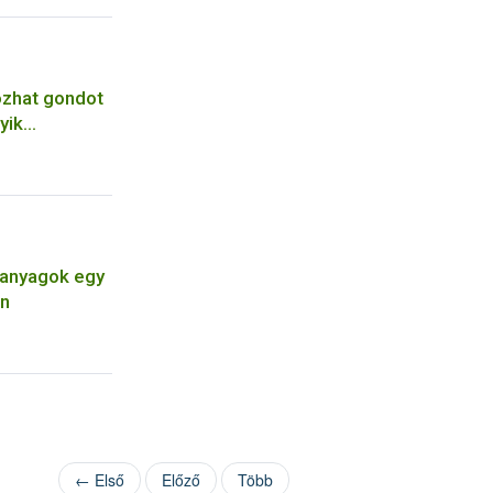
ozhat gondot
yik
apanyagok egy
en
← Első
Előző
Több