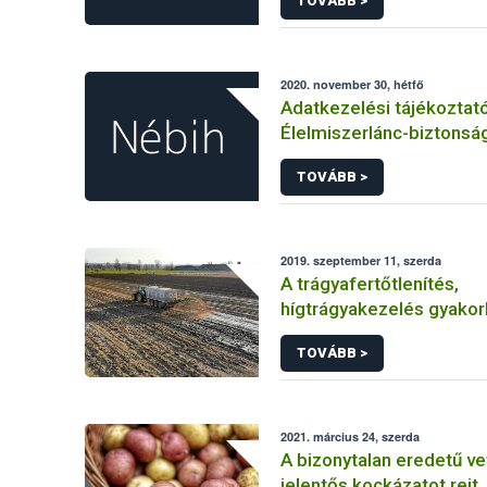
TOVÁBB >
2020. november 30, hétfő
Adatkezelési tájékoztat
Élelmiszerlánc-biztonság
Ügyfélprofil Rendszerbe
TOVÁBB >
növénytermesztés téma
intézhető közhatalmi elj
kapcsolódó adatkezelé
2019. szeptember 11, szerda
A trágyafertőtlenítés,
hígtrágyakezelés gyakorl
szempontjai
TOVÁBB >
2021. március 24, szerda
A bizonytalan eredetű v
jelentős kockázatot rejt