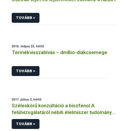
TOVÁBB >
2016. május 23, hétfő
Termékvisszahívás – dmBio-diákcsemege
TOVÁBB >
2017. július 3, hétfő
Széleskörű konzultáció a biszfenol A
felülvizsgálatáról nébih élelmiszer tudomány
efsa bpa cef
TOVÁBB >