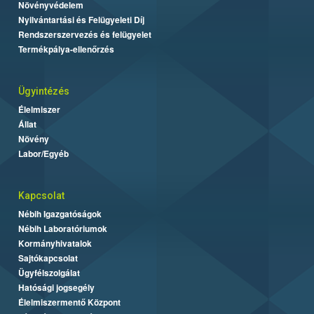
Növényvédelem
Nyilvántartási és Felügyeleti Díj
Rendszerszervezés és felügyelet
Termékpálya-ellenőrzés
Ügyintézés
Élelmiszer
Állat
Növény
Labor/Egyéb
Kapcsolat
Nébih Igazgatóságok
Nébih Laboratóriumok
Kormányhivatalok
Sajtókapcsolat
Ügyfélszolgálat
Hatósági jogsegély
Élelmiszermentő Központ