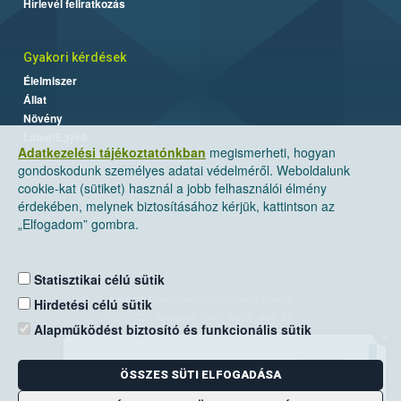
Hírlevél feliratkozás
Gyakori kérdések
Élelmiszer
Állat
Növény
Labor/Egyéb
Adatkezelési tájékoztatónkban
megismerheti, hogyan
gondoskodunk személyes adatai védelméről. Weboldalunk
cookie-kat (sütiket) használ a jobb felhasználói élmény
érdekében, melynek biztosításához kérjük, kattintson az
„Elfogadom” gombra.
Statisztikai célú sütik
Nemzeti Élelmiszerlánc-biztonsági Hivatal
Hirdetési célú sütik
Cím: 1024 Budapest, Keleti Károly utca. 24.
Alapműködést biztosító és funkcionális sütik
×
Levelezési cím: 1525 Budapest. Pf. 30.
ÖSSZES SÜTI ELFOGADÁSA
E-mail:
ugyfelszolgalat@nebih.gov.hu
Zöld szám: 06-80/263-244