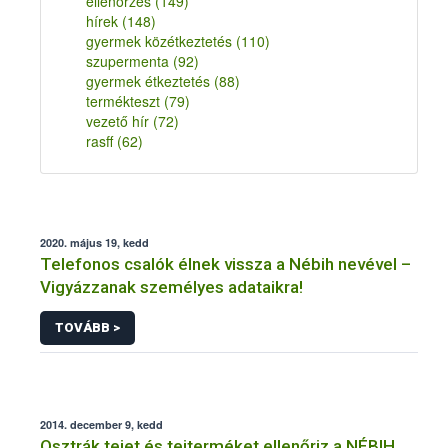
ellenőrzés
(149)
hírek
(148)
gyermek közétkeztetés
(110)
szupermenta
(92)
gyermek étkeztetés
(88)
termékteszt
(79)
vezető hír
(72)
rasff
(62)
2020. május 19, kedd
Telefonos csalók élnek vissza a Nébih nevével –
Vigyázzanak személyes adataikra!
TOVÁBB >
2014. december 9, kedd
Osztrák tejet és tejterméket ellenőriz a NÉBIH