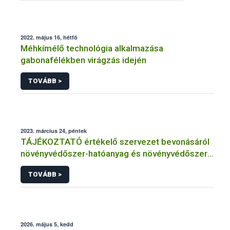
2022. május 16, hétfő
Méhkímélő technológia alkalmazása
gabonafélékben virágzás idején
TOVÁBB >
2023. március 24, péntek
TÁJÉKOZTATÓ értékelő szervezet bevonásáról
növényvédőszer-hatóanyag és növényvédőszer
engedélyezésére, továbbá a meglévő engedély
TOVÁBB >
meghosszabbítására vagy módosítására irányuló
eljárásba
2026. május 5, kedd