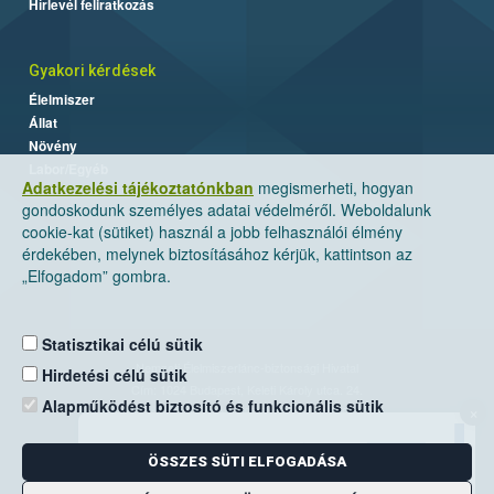
Hírlevél feliratkozás
Gyakori kérdések
Élelmiszer
Állat
Növény
Labor/Egyéb
Adatkezelési tájékoztatónkban
megismerheti, hogyan
gondoskodunk személyes adatai védelméről. Weboldalunk
cookie-kat (sütiket) használ a jobb felhasználói élmény
érdekében, melynek biztosításához kérjük, kattintson az
„Elfogadom” gombra.
Statisztikai célú sütik
Nemzeti Élelmiszerlánc-biztonsági Hivatal
Hirdetési célú sütik
Cím: 1024 Budapest, Keleti Károly utca. 24.
Alapműködést biztosító és funkcionális sütik
×
Levelezési cím: 1525 Budapest. Pf. 30.
ÖSSZES SÜTI ELFOGADÁSA
E-mail:
ugyfelszolgalat@nebih.gov.hu
Zöld szám: 06-80/263-244