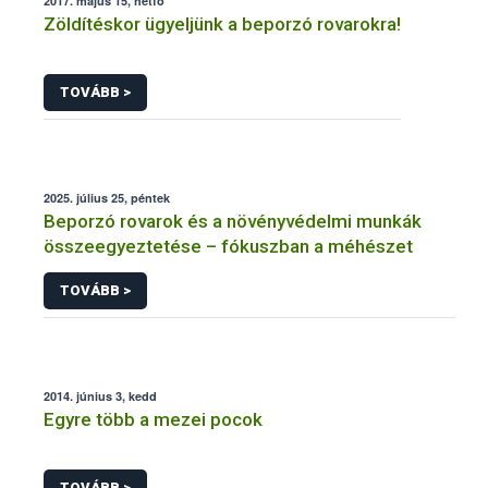
2017. május 15, hétfő
Zöldítéskor ügyeljünk a beporzó rovarokra!
TOVÁBB >
2025. július 25, péntek
Beporzó rovarok és a növényvédelmi munkák
összeegyeztetése – fókuszban a méhészet
TOVÁBB >
2014. június 3, kedd
Egyre több a mezei pocok
TOVÁBB >