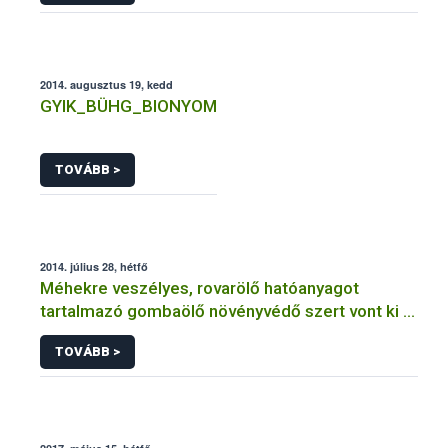
2014. augusztus 19, kedd
GYIK_BÜHG_BIONYOM
TOVÁBB >
2014. július 28, hétfő
Méhekre veszélyes, rovarölő hatóanyagot
tartalmazó gombaölő növényvédő szert vont ki a
forgalomból a NÉBIH
TOVÁBB >