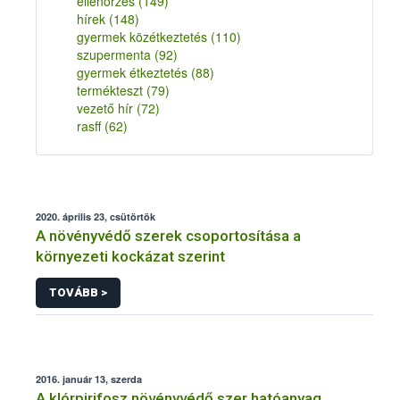
ellenőrzés
(149)
hírek
(148)
gyermek közétkeztetés
(110)
szupermenta
(92)
gyermek étkeztetés
(88)
termékteszt
(79)
vezető hír
(72)
rasff
(62)
2020. április 23, csütörtök
A növényvédő szerek csoportosítása a
környezeti kockázat szerint
TOVÁBB >
2016. január 13, szerda
A klórpirifosz növényvédő szer hatóanyag