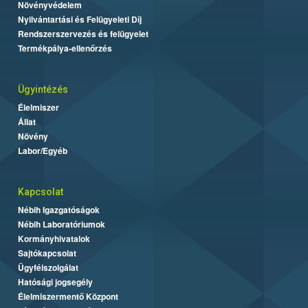
Növényvédelem
Nyilvántartási és Felügyeleti Díj
Rendszerszervezés és felügyelet
Termékpálya-ellenőrzés
Ügyintézés
Élelmiszer
Állat
Növény
Labor/Egyéb
Kapcsolat
Nébih Igazgatóságok
Nébih Laboratóriumok
Kormányhivatalok
Sajtókapcsolat
Ügyfélszolgálat
Hatósági jogsegély
Élelmiszermentő Központ