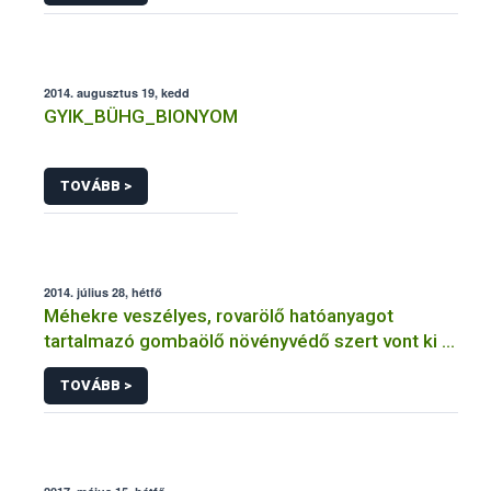
2014. augusztus 19, kedd
GYIK_BÜHG_BIONYOM
TOVÁBB >
2014. július 28, hétfő
Méhekre veszélyes, rovarölő hatóanyagot
tartalmazó gombaölő növényvédő szert vont ki a
forgalomból a NÉBIH
TOVÁBB >