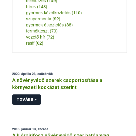
ellenőrzés
(149)
hírek
(148)
gyermek közétkeztetés
(110)
szupermenta
(92)
gyermek étkeztetés
(88)
termékteszt
(79)
vezető hír
(72)
rasff
(62)
2020. április 23, csütörtök
A növényvédő szerek csoportosítása a
környezeti kockázat szerint
TOVÁBB >
2016. január 13, szerda
A klórpirifosz növényvédő szer hatóanyag