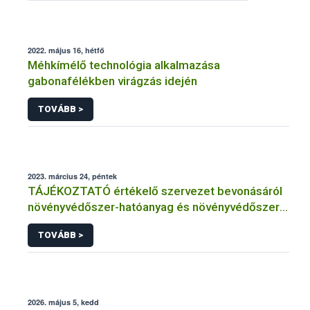
2022. május 16, hétfő
Méhkímélő technológia alkalmazása
gabonafélékben virágzás idején
TOVÁBB >
2023. március 24, péntek
TÁJÉKOZTATÓ értékelő szervezet bevonásáról
növényvédőszer-hatóanyag és növényvédőszer
engedélyezésére, továbbá a meglévő engedély
TOVÁBB >
meghosszabbítására vagy módosítására irányuló
eljárásba
2026. május 5, kedd