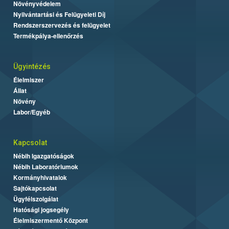
Növényvédelem
Nyilvántartási és Felügyeleti Díj
Rendszerszervezés és felügyelet
Termékpálya-ellenőrzés
Ügyintézés
Élelmiszer
Állat
Növény
Labor/Egyéb
Kapcsolat
Nébih Igazgatóságok
Nébih Laboratóriumok
Kormányhivatalok
Sajtókapcsolat
Ügyfélszolgálat
Hatósági jogsegély
Élelmiszermentő Központ