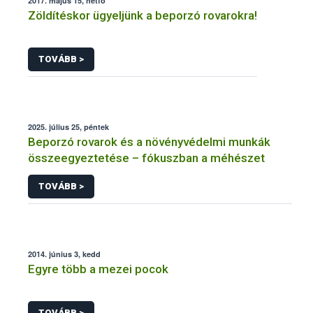
2017. május 15, hétfő
Zöldítéskor ügyeljünk a beporzó rovarokra!
TOVÁBB >
2025. július 25, péntek
Beporzó rovarok és a növényvédelmi munkák
összeegyeztetése – fókuszban a méhészet
TOVÁBB >
2014. június 3, kedd
Egyre több a mezei pocok
TOVÁBB >