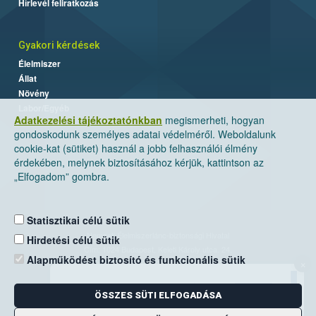
Hírlevél feliratkozás
Gyakori kérdések
Élelmiszer
Állat
Növény
Labor/Egyéb
Adatkezelési tájékoztatónkban
megismerheti, hogyan
gondoskodunk személyes adatai védelméről. Weboldalunk
cookie-kat (sütiket) használ a jobb felhasználói élmény
érdekében, melynek biztosításához kérjük, kattintson az
„Elfogadom” gombra.
Statisztikai célú sütik
Nemzeti Élelmiszerlánc-biztonsági Hivatal
Hirdetési célú sütik
Cím: 1024 Budapest, Keleti Károly utca. 24.
Alapműködést biztosító és funkcionális sütik
×
Levelezési cím: 1525 Budapest. Pf. 30.
ÖSSZES SÜTI ELFOGADÁSA
E-mail:
ugyfelszolgalat@nebih.gov.hu
Zöld szám: 06-80/263-244