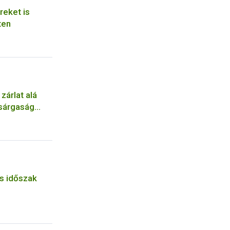
reket is
ten
zárlat alá
 sárgaság
s időszak