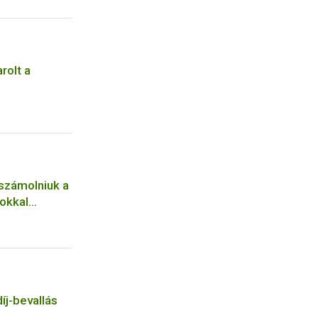
rolt a
 számolniuk a
tokkal
íj-bevallás
e