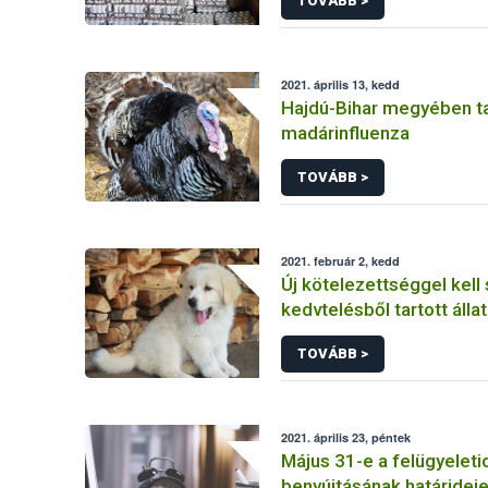
TOVÁBB >
2021. április 13, kedd
Hajdú-Bihar megyében ta
madárinfluenza
TOVÁBB >
2021. február 2, kedd
Új kötelezettséggel kell
kedvtelésből tartott álla
kereskedőknek
TOVÁBB >
2021. április 23, péntek
Május 31-e a felügyeletid
benyújtásának határidej