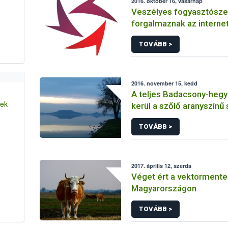
2016. október 16, vasárnap
Veszélyes fogyasztósze
forgalmaznak az interne
TOVÁBB >
2016. november 15, kedd
A teljes Badacsony-hegy 
yek
kerül a szőlő aranyszínű
betegség miatt
TOVÁBB >
2017. április 12, szerda
Véget ért a vektormente
Magyarországon
TOVÁBB >