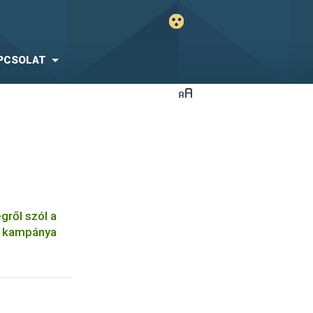
PCSOLAT
gről szól a
ó kampánya