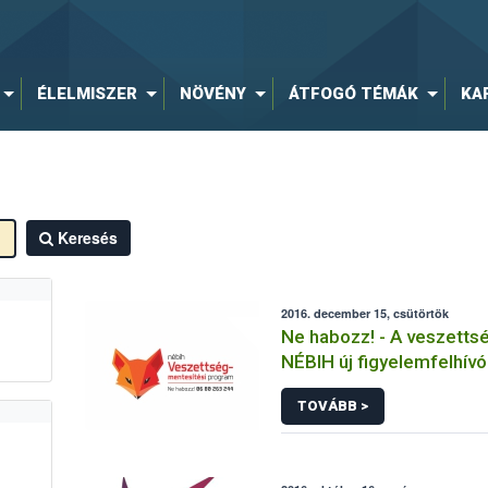
ÉLELMISZER
NÖVÉNY
ÁTFOGÓ TÉMÁK
KA
Keresés
2016. december 15, csütörtök
Ne habozz! - A veszettsé
NÉBIH új figyelemfelhív
TOVÁBB >