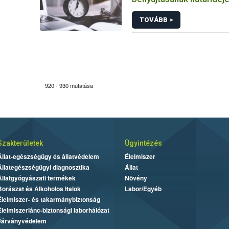
TOVÁBB >
920 - 930 mutatása
Szakterületek
Ügyintézés
Állat-egészségügy és állatvédelem
Élelmiszer
Állategészségügyi diagnosztika
Állat
Állatgyógyászati termékek
Növény
Borászat és Alkoholos Italok
Labor/Egyéb
Élelmiszer- és takarmánybiztonság
Élelmiszerlánc-biztonsági laborhálózat
Járványvédelem