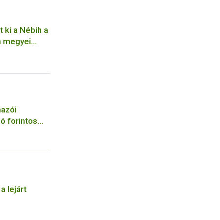
 ki a Nébih a
a megyei
ségben
mazói
ió forintos
a lejárt