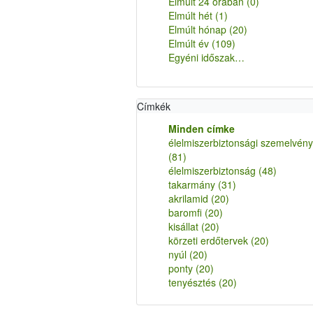
Elmúlt 24 órában
(0)
Elmúlt hét
(1)
Elmúlt hónap
(20)
Elmúlt év
(109)
Egyéni időszak…
Címkék
Minden címke
élelmiszerbiztonsági szemelvén
(81)
élelmiszerbiztonság
(48)
takarmány
(31)
akrilamid
(20)
baromfi
(20)
kisállat
(20)
körzeti erdőtervek
(20)
nyúl
(20)
ponty
(20)
tenyésztés
(20)