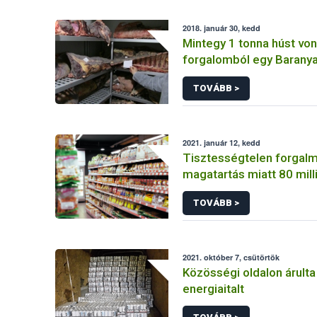
2018. január 30, kedd
Mintegy 1 tonna húst vont
forgalomból egy Barany
élelmiszer előállító egy
TOVÁBB >
2021. január 12, kedd
Tisztességtelen forgal
magatartás miatt 80 mill
bírságot rótt ki a Nébih
TOVÁBB >
2021. október 7, csütörtök
Közösségi oldalon árulta 
energiaitalt