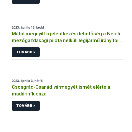
2023. április 18, kedd
Mától megnyílt a jelentkezési lehetőség a Nébih
mezőgazdasági pilóta nélküli légijármű irányítói
nyilvántartásába
TOVÁBB >
2023. április 3, hétfő
Csongrád-Csanád vármegyét ismét elérte a
madárinfluenza
TOVÁBB >