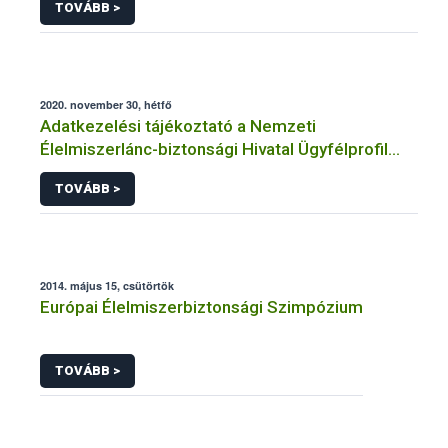
TOVÁBB >
2020. november 30, hétfő
Adatkezelési tájékoztató a Nemzeti
Élelmiszerlánc-biztonsági Hivatal Ügyfélprofil
Rendszerben állatgyógyászati termékek
TOVÁBB >
témakörben közhatalmi eljárásaihoz kapcsolódó
adatkezeléséhez
2014. május 15, csütörtök
Európai Élelmiszerbiztonsági Szimpózium
TOVÁBB >