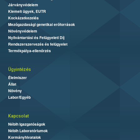
Járványvédelem
Kiemelt ügyek, EUTR
Kockázatkezelés
Mezőgazdasági genetikai erőforrások
Növényvédelem
Nyilvántartási és Felügyeleti Díj
Rendszerszervezés és felügyelet
Termékpálya-ellenőrzés
Ügyintézés
Élelmiszer
Állat
Növény
Labor/Egyéb
Kapcsolat
Nébih Igazgatóságok
Nébih Laboratóriumok
Kormányhivatalok