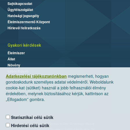
Sajtókapcsolat
Ügyfélszolgálat
Hatósági jogsegély
Élelmiszermentő Központ
Hírlevél feliratkozás
Gyakori kérdések
Élelmiszer
Állat
Növény
Labor/Egyéb
Adatkezelési tájékoztatónkban
megismerheti, hogyan
gondoskodunk személyes adatai védelméről. Weboldalunk
cookie-kat (sütiket) használ a jobb felhasználói élmény
érdekében, melynek biztosításához kérjük, kattintson az
„Elfogadom” gombra.
Statisztikai célú sütik
Nemzeti Élelmiszerlánc-biztonsági Hivatal
Hirdetési célú sütik
Cím: 1024 Budapest, Keleti Károly utca. 24.