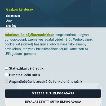
Gyakori kérdések
Élelmiszer
Állat
Növény
Labor/Egyéb
Adatkezelési tájékoztatónkban
megismerheti, hogyan
gondoskodunk személyes adatai védelméről. Weboldalunk
cookie-kat (sütiket) használ a jobb felhasználói élmény
érdekében, melynek biztosításához kérjük, kattintson az
„Elfogadom” gombra.
Statisztikai célú sütik
Nemzeti Élelmiszerlánc-biztonsági Hivatal
Hirdetési célú sütik
Cím: 1024 Budapest, Keleti Károly utca. 24.
Alapműködést biztosító és funkcionális sütik
×
Levelezési cím: 1525 Budapest. Pf. 30.
ÖSSZES SÜTI ELFOGADÁSA
E-mail:
ugyfelszolgalat@nebih.gov.hu
Zöld szám: 06-80/263-244
KIVÁLASZTOTT SÜTIK ELFOGADÁSA
Telefon: 06-1/ 336-9000