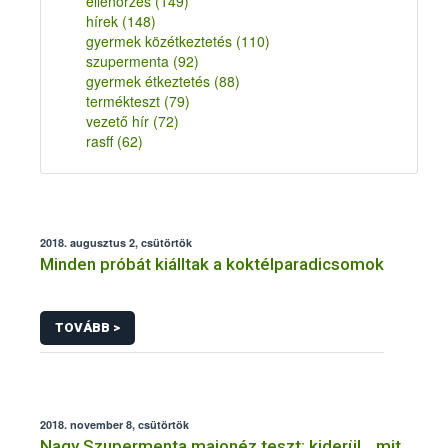
ellenőrzés
(149)
hírek
(148)
gyermek közétkeztetés
(110)
szupermenta
(92)
gyermek étkeztetés
(88)
termékteszt
(79)
vezető hír
(72)
rasff
(62)
2018. augusztus 2, csütörtök
Minden próbát kiálltak a koktélparadicsomok
TOVÁBB >
2018. november 8, csütörtök
Nagy Szupermenta majonéz teszt: kiderül, „mit