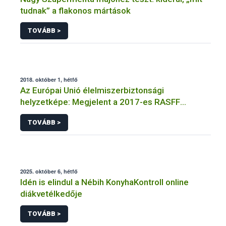
tudnak” a flakonos mártások
TOVÁBB >
2018. október 1, hétfő
Az Európai Unió élelmiszerbiztonsági
helyzetképe: Megjelent a 2017-es RASFF
jelentés
TOVÁBB >
2025. október 6, hétfő
Idén is elindul a Nébih KonyhaKontroll online
diákvetélkedője
TOVÁBB >