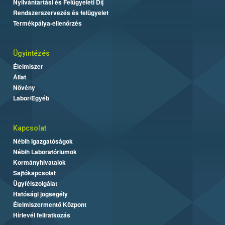
Nyilvántartási és Felügyeleti Díj
Rendszerszervezés és felügyelet
Termékpálya-ellenőrzés
Ügyintézés
Élelmiszer
Állat
Növény
Labor/Egyéb
Kapcsolat
Nébih Igazgatóságok
Nébih Laboratóriumok
Kormányhivatalok
Sajtókapcsolat
Ügyfélszolgálat
Hatósági jogsegély
Élelmiszermentő Központ
Hírlevél feliratkozás