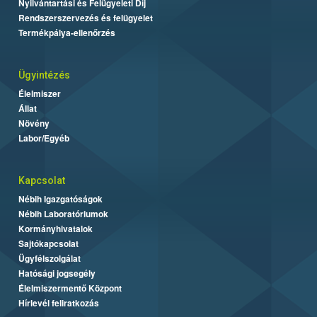
Nyilvántartási és Felügyeleti Díj
Rendszerszervezés és felügyelet
Termékpálya-ellenőrzés
Ügyintézés
Élelmiszer
Állat
Növény
Labor/Egyéb
Kapcsolat
Nébih Igazgatóságok
Nébih Laboratóriumok
Kormányhivatalok
Sajtókapcsolat
Ügyfélszolgálat
Hatósági jogsegély
Élelmiszermentő Központ
Hírlevél feliratkozás