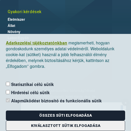
Gyakori kérdések
Élelmiszer
Állat
Növény
Labor/Egyéb
Adatkezelési tájékoztatónkban
megismerheti, hogyan
gondoskodunk személyes adatai védelméről. Weboldalunk
cookie-kat (sütiket) használ a jobb felhasználói élmény
érdekében, melynek biztosításához kérjük, kattintson az
„Elfogadom” gombra.
Statisztikai célú sütik
Nemzeti Élelmiszerlánc-biztonsági Hivatal
Hirdetési célú sütik
Cím: 1024 Budapest, Keleti Károly utca. 24.
Alapműködést biztosító és funkcionális sütik
×
Levelezési cím: 1525 Budapest. Pf. 30.
ÖSSZES SÜTI ELFOGADÁSA
E-mail:
ugyfelszolgalat@nebih.gov.hu
Zöld szám: 06-80/263-244
KIVÁLASZTOTT SÜTIK ELFOGADÁSA
Telefon: 06-1/ 336-9000