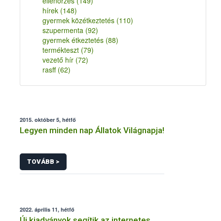
ellenőrzés
(149)
hírek
(148)
gyermek közétkeztetés
(110)
szupermenta
(92)
gyermek étkeztetés
(88)
termékteszt
(79)
vezető hír
(72)
rasff
(62)
2015. október 5, hétfő
Legyen minden nap Állatok Világnapja!
TOVÁBB >
2022. április 11, hétfő
Új kiadványok segítik az internetes