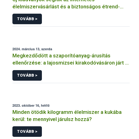
élelmiszervásárlást és a biztonságos étrend-
kiegészítő fogyasztást
TOVÁBB >
2024. március 13, szerda
Megkezdődött a szaporítóanyag-árusítás
ellenőrzése: a lajosmizsei kirakodóvásáron járt a
hatóság
TOVÁBB >
2023. október 16, hétfő
Minden ötödik kilogramm élelmiszer a kukába
kerül: te mennyivel járulsz hozzá?
TOVÁBB >