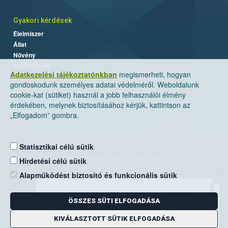
Gyakori kérdések
Élelmiszer
Állat
Növény
Labor/Egyéb
Adatkezelési tájékoztatónkban
megismerheti, hogyan
gondoskodunk személyes adatai védelméről. Weboldalunk
cookie-kat (sütiket) használ a jobb felhasználói élmény
érdekében, melynek biztosításához kérjük, kattintson az
„Elfogadom” gombra.
Statisztikai célú sütik
Nemzeti Élelmiszerlánc-biztonsági Hivatal
Hirdetési célú sütik
Cím: 1024 Budapest, Keleti Károly utca. 24.
Alapműködést biztosító és funkcionális sütik
×
Levelezési cím: 1525 Budapest. Pf. 30.
ÖSSZES SÜTI ELFOGADÁSA
E-mail:
ugyfelszolgalat@nebih.gov.hu
Zöld szám: 06-80/263-244
KIVÁLASZTOTT SÜTIK ELFOGADÁSA
Telefon: 06-1/ 336-9000