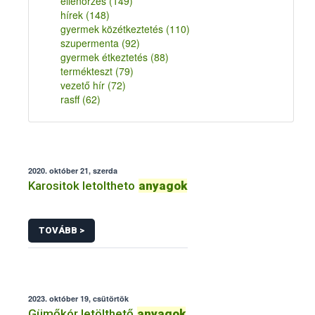
ellenőrzés
(149)
hírek
(148)
gyermek közétkeztetés
(110)
szupermenta
(92)
gyermek étkeztetés
(88)
termékteszt
(79)
vezető hír
(72)
rasff
(62)
2020. október 21, szerda
Karositok letoltheto
anyagok
TOVÁBB >
2023. október 19, csütörtök
Gümőkór letölthető
anyagok