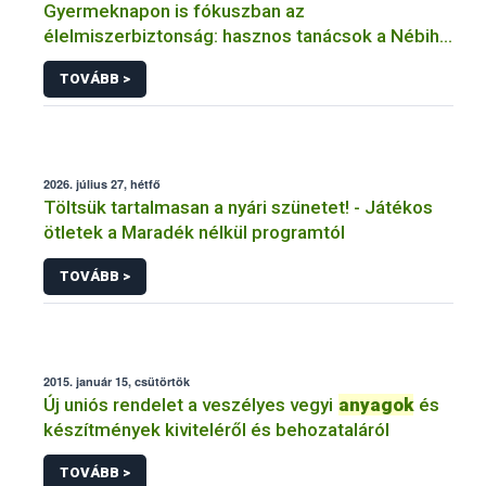
Gyermeknapon is fókuszban az
élelmiszerbiztonság: hasznos tanácsok a Nébih-
től
TOVÁBB >
2026. július 27, hétfő
Töltsük tartalmasan a nyári szünetet! - Játékos
ötletek a Maradék nélkül programtól
TOVÁBB >
2015. január 15, csütörtök
Új uniós rendelet a veszélyes vegyi
anyagok
és
készítmények kiviteléről és behozataláról
TOVÁBB >