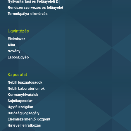
Nyilvántartási és Felügyeleti Díj
Rendszerszervezés és felügyelet
Termékpálya-ellenőrzés
Ügyintézés
Élelmiszer
Állat
Növény
Labor/Egyéb
Kapcsolat
Nébih Igazgatóságok
Nébih Laboratóriumok
Kormányhivatalok
Sajtókapcsolat
Ügyfélszolgálat
Hatósági jogsegély
Élelmiszermentő Központ
Hírlevél feliratkozás