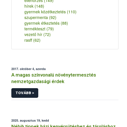
ellenőrzés
(149)
hírek
(148)
gyermek közétkeztetés
(110)
szupermenta
(92)
gyermek étkeztetés
(88)
termékteszt
(79)
vezető hír
(72)
rasff
(62)
2017. október 4, szerda
A magas színvonalú növénytermesztés
nemzetgazdasági érdek
TOVÁBB >
2025. augusztus 19, kedd
Nébih tippek házi kenyérsütéshez és tároláshoz