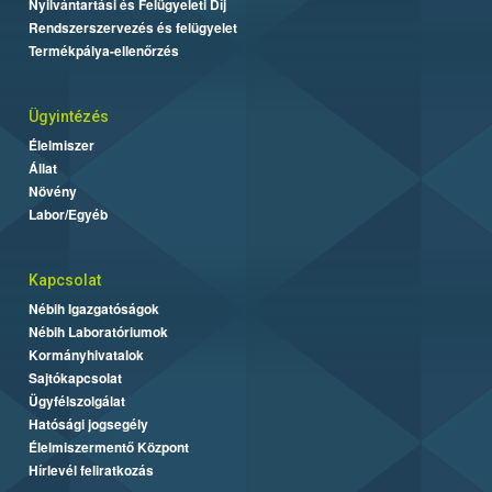
Nyilvántartási és Felügyeleti Díj
Rendszerszervezés és felügyelet
Termékpálya-ellenőrzés
Ügyintézés
Élelmiszer
Állat
Növény
Labor/Egyéb
Kapcsolat
Nébih Igazgatóságok
Nébih Laboratóriumok
Kormányhivatalok
Sajtókapcsolat
Ügyfélszolgálat
Hatósági jogsegély
Élelmiszermentő Központ
Hírlevél feliratkozás