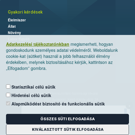
Gyakori kérdések
Élelmiszer
Állat
Növény
Labor/Egyéb
Adatkezelési tájékoztatónkban
megismerheti, hogyan
gondoskodunk személyes adatai védelméről. Weboldalunk
cookie-kat (sütiket) használ a jobb felhasználói élmény
érdekében, melynek biztosításához kérjük, kattintson az
„Elfogadom” gombra.
Statisztikai célú sütik
Nemzeti Élelmiszerlánc-biztonsági Hivatal
Hirdetési célú sütik
Cím: 1024 Budapest, Keleti Károly utca. 24.
Alapműködést biztosító és funkcionális sütik
×
Levelezési cím: 1525 Budapest. Pf. 30.
ÖSSZES SÜTI ELFOGADÁSA
E-mail:
ugyfelszolgalat@nebih.gov.hu
Zöld szám: 06-80/263-244
KIVÁLASZTOTT SÜTIK ELFOGADÁSA
Telefon: 06-1/ 336-9000