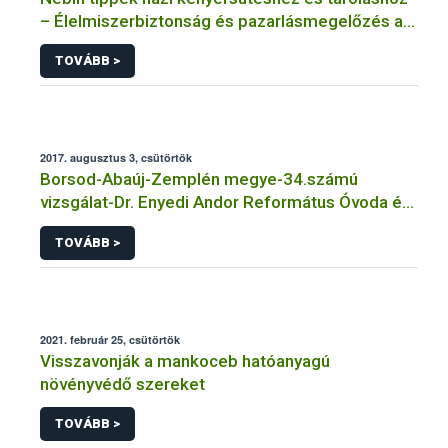
– Élelmiszerbiztonság és pazarlásmegelőzés az
új kenyér ünnepén
TOVÁBB >
2017. augusztus 3, csütörtök
Borsod-Abaúj-Zemplén megye-34.számú
vizsgálat-Dr. Enyedi Andor Református Óvoda és
Bölcsőde Tálalókonyha- Mezőcsát
TOVÁBB >
2021. február 25, csütörtök
Visszavonják a mankoceb hatóanyagú
növényvédő szereket
TOVÁBB >