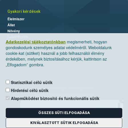
Gyakori kérdések
Élelmiszer
Állat
Növény
Labor/Egyéb
Adatkezelési tájékoztatónkban
megismerheti, hogyan
gondoskodunk személyes adatai védelméről. Weboldalunk
cookie-kat (sütiket) használ a jobb felhasználói élmény
érdekében, melynek biztosításához kérjük, kattintson az
„Elfogadom” gombra.
Statisztikai célú sütik
Nemzeti Élelmiszerlánc-biztonsági Hivatal
Hirdetési célú sütik
Cím: 1024 Budapest, Keleti Károly utca. 24.
Alapműködést biztosító és funkcionális sütik
×
Levelezési cím: 1525 Budapest. Pf. 30.
ÖSSZES SÜTI ELFOGADÁSA
E-mail:
ugyfelszolgalat@nebih.gov.hu
Zöld szám: 06-80/263-244
KIVÁLASZTOTT SÜTIK ELFOGADÁSA
Telefon: 06-1/ 336-9000