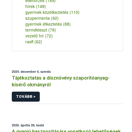
ellenőrzés
(149)
hírek
(148)
gyermek közétkeztetés
(110)
szupermenta
(92)
gyermek étkeztetés
(88)
termékteszt
(79)
vezető hír
(72)
rasff
(62)
2024. december 4, szerda
Tájékoztatás a dísznövény szaporítóanyag-
kísérő okmányról
TOVÁBB >
2026. április 28, kedd
A gyapjú hasznosítására vonatkozó lehetőségek