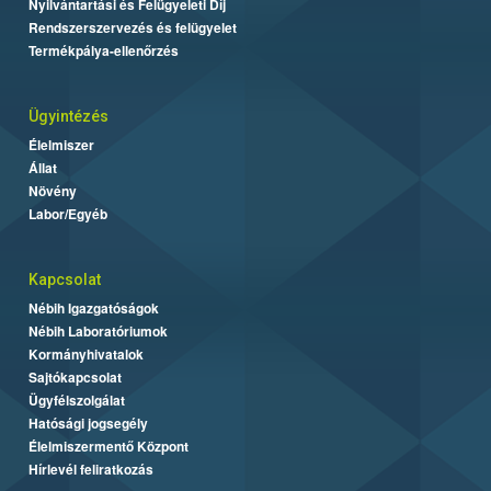
Nyilvántartási és Felügyeleti Díj
Rendszerszervezés és felügyelet
Termékpálya-ellenőrzés
Ügyintézés
Élelmiszer
Állat
Növény
Labor/Egyéb
Kapcsolat
Nébih Igazgatóságok
Nébih Laboratóriumok
Kormányhivatalok
Sajtókapcsolat
Ügyfélszolgálat
Hatósági jogsegély
Élelmiszermentő Központ
Hírlevél feliratkozás