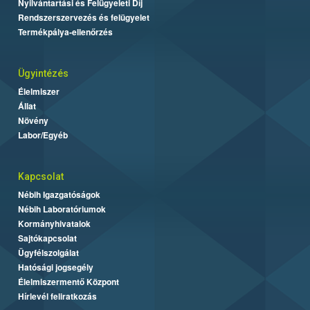
Nyilvántartási és Felügyeleti Díj
Rendszerszervezés és felügyelet
Termékpálya-ellenőrzés
Ügyintézés
Élelmiszer
Állat
Növény
Labor/Egyéb
Kapcsolat
Nébih Igazgatóságok
Nébih Laboratóriumok
Kormányhivatalok
Sajtókapcsolat
Ügyfélszolgálat
Hatósági jogsegély
Élelmiszermentő Központ
Hírlevél feliratkozás