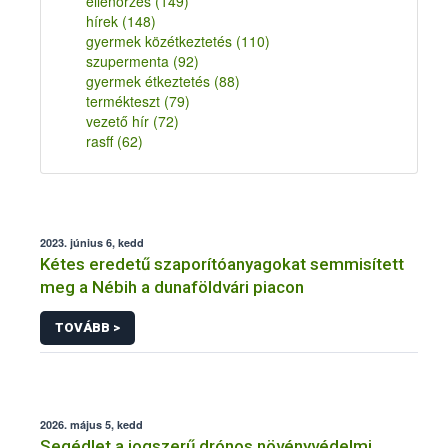
ellenőrzés
(149)
hírek
(148)
gyermek közétkeztetés
(110)
szupermenta
(92)
gyermek étkeztetés
(88)
termékteszt
(79)
vezető hír
(72)
rasff
(62)
2023. június 6, kedd
Kétes eredetű szaporítóanyagokat semmisített
meg a Nébih a dunaföldvári piacon
TOVÁBB >
2026. május 5, kedd
Segédlet a jogszerű drónos növényvédelmi