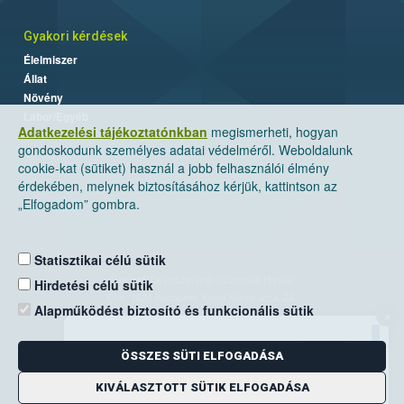
Gyakori kérdések
Élelmiszer
Állat
Növény
Labor/Egyéb
Adatkezelési tájékoztatónkban
megismerheti, hogyan
gondoskodunk személyes adatai védelméről. Weboldalunk
cookie-kat (sütiket) használ a jobb felhasználói élmény
érdekében, melynek biztosításához kérjük, kattintson az
„Elfogadom” gombra.
Statisztikai célú sütik
Nemzeti Élelmiszerlánc-biztonsági Hivatal
Hirdetési célú sütik
Cím: 1024 Budapest, Keleti Károly utca. 24.
Alapműködést biztosító és funkcionális sütik
×
Levelezési cím: 1525 Budapest. Pf. 30.
ÖSSZES SÜTI ELFOGADÁSA
E-mail:
ugyfelszolgalat@nebih.gov.hu
Zöld szám: 06-80/263-244
KIVÁLASZTOTT SÜTIK ELFOGADÁSA
Telefon: 06-1/ 336-9000