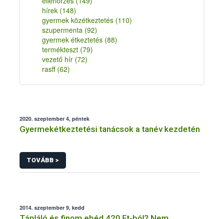
ellenőrzés
(149)
hírek
(148)
gyermek közétkeztetés
(110)
szupermenta
(92)
gyermek étkeztetés
(88)
termékteszt
(79)
vezető hír
(72)
rasff
(62)
2020. szeptember 4, péntek
Gyermekétkeztetési tanácsok a tanév kezdetén
TOVÁBB >
2014. szeptember 9, kedd
Tápláló és finom ebéd 420 Ft-ból? Nem