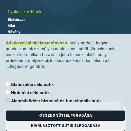
Gyakori kérdések
Élelmiszer
Állat
Növény
Labor/Egyéb
Adatkezelési tájékoztatónkban
megismerheti, hogyan
gondoskodunk személyes adatai védelméről. Weboldalunk
cookie-kat (sütiket) használ a jobb felhasználói élmény
érdekében, melynek biztosításához kérjük, kattintson az
„Elfogadom” gombra.
Statisztikai célú sütik
Nemzeti Élelmiszerlánc-biztonsági Hivatal
Hirdetési célú sütik
Cím: 1024 Budapest, Keleti Károly utca. 24.
Alapműködést biztosító és funkcionális sütik
×
Levelezési cím: 1525 Budapest. Pf. 30.
ÖSSZES SÜTI ELFOGADÁSA
E-mail:
ugyfelszolgalat@nebih.gov.hu
Zöld szám: 06-80/263-244
KIVÁLASZTOTT SÜTIK ELFOGADÁSA
Telefon: 06-1/ 336-9000