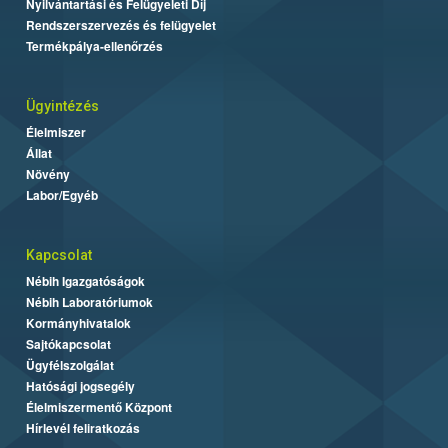
Nyilvántartási és Felügyeleti Díj
Rendszerszervezés és felügyelet
Termékpálya-ellenőrzés
Ügyintézés
Élelmiszer
Állat
Növény
Labor/Egyéb
Kapcsolat
Nébih Igazgatóságok
Nébih Laboratóriumok
Kormányhivatalok
Sajtókapcsolat
Ügyfélszolgálat
Hatósági jogsegély
Élelmiszermentő Központ
Hírlevél feliratkozás