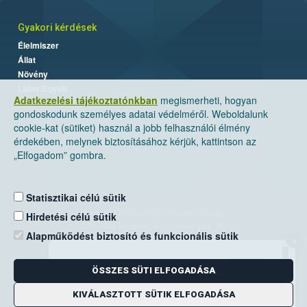
Gyakori kérdések
Élelmiszer
Állat
Növény
Labor/Egyéb
Adatkezelési tájékoztatónkban
megismerheti, hogyan
gondoskodunk személyes adatai védelméről. Weboldalunk
cookie-kat (sütiket) használ a jobb felhasználói élmény
érdekében, melynek biztosításához kérjük, kattintson az
„Elfogadom” gombra.
Statisztikai célú sütik
Nemzeti Élelmiszerlánc-biztonsági Hivatal
Hirdetési célú sütik
Cím: 1024 Budapest, Keleti Károly utca. 24.
Alapműködést biztosító és funkcionális sütik
×
Levelezési cím: 1525 Budapest. Pf. 30.
ÖSSZES SÜTI ELFOGADÁSA
E-mail:
ugyfelszolgalat@nebih.gov.hu
Zöld szám: 06-80/263-244
KIVÁLASZTOTT SÜTIK ELFOGADÁSA
Telefon: 06-1/ 336-9000