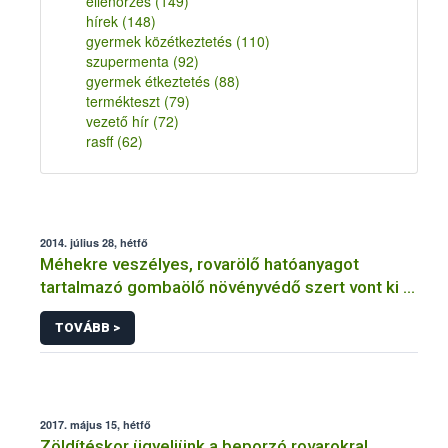
ellenőrzés
(149)
hírek
(148)
gyermek közétkeztetés
(110)
szupermenta
(92)
gyermek étkeztetés
(88)
termékteszt
(79)
vezető hír
(72)
rasff
(62)
2014. július 28, hétfő
Méhekre veszélyes, rovarölő hatóanyagot
tartalmazó gombaölő növényvédő szert vont ki a
forgalomból a NÉBIH
TOVÁBB >
2017. május 15, hétfő
Zöldítéskor ügyeljünk a beporzó rovarokra!