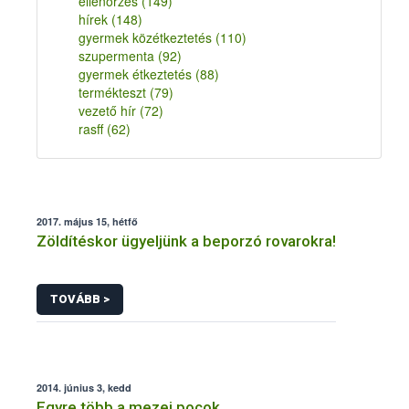
ellenőrzés
(149)
hírek
(148)
gyermek közétkeztetés
(110)
szupermenta
(92)
gyermek étkeztetés
(88)
termékteszt
(79)
vezető hír
(72)
rasff
(62)
2017. május 15, hétfő
Zöldítéskor ügyeljünk a beporzó rovarokra!
TOVÁBB >
2014. június 3, kedd
Egyre több a mezei pocok