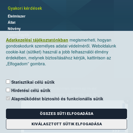
Gyakori kérdések
Élelmiszer
Állat
Növény
Labor/Egyéb
Adatkezelési tájékoztatónkban
megismerheti, hogyan
gondoskodunk személyes adatai védelméről. Weboldalunk
cookie-kat (sütiket) használ a jobb felhasználói élmény
érdekében, melynek biztosításához kérjük, kattintson az
„Elfogadom” gombra.
Statisztikai célú sütik
Nemzeti Élelmiszerlánc-biztonsági Hivatal
Hirdetési célú sütik
Cím: 1024 Budapest, Keleti Károly utca. 24.
Alapműködést biztosító és funkcionális sütik
×
Levelezési cím: 1525 Budapest. Pf. 30.
ÖSSZES SÜTI ELFOGADÁSA
E-mail:
ugyfelszolgalat@nebih.gov.hu
Zöld szám: 06-80/263-244
KIVÁLASZTOTT SÜTIK ELFOGADÁSA
Telefon: 06-1/ 336-9000