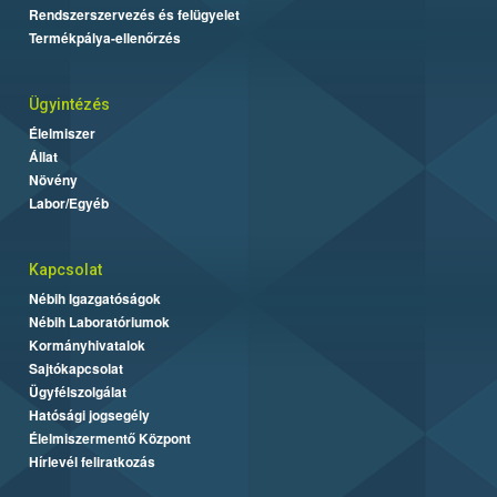
Rendszerszervezés és felügyelet
Termékpálya-ellenőrzés
Ügyintézés
Élelmiszer
Állat
Növény
Labor/Egyéb
Kapcsolat
Nébih Igazgatóságok
Nébih Laboratóriumok
Kormányhivatalok
Sajtókapcsolat
Ügyfélszolgálat
Hatósági jogsegély
Élelmiszermentő Központ
Hírlevél feliratkozás