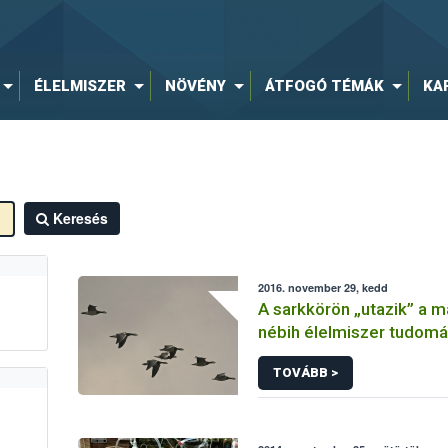
ÉLELMISZER
NÖVÉNY
ÁTFOGÓ TÉMÁK
KA
Keresés
2016. november 29, kedd
A sarkkörön „utazik” a m
nébih élelmiszer tudomá
dán ádám h5n8 első mag
TOVÁBB >
madárinfluenza