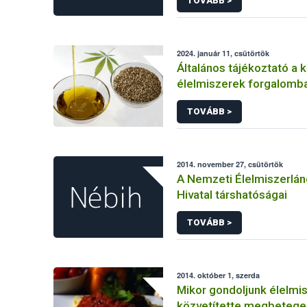
TOVÁBB >
2024. január 11, csütörtök
Általános tájékoztató a 
élelmiszerek forgalomba
és azok szabályozásáról
TOVÁBB >
2014. november 27, csütörtök
A Nemzeti Élelmiszerlán
Hivatal társhatóságai
TOVÁBB >
2014. október 1, szerda
Mikor gondoljunk élelmi
közvetítette megbeteg