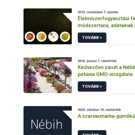
2012. november 7, szerda
Élelmiszerfogyasztási 
módszertana, adatainak
megbízhatósága
TOVÁBB >
2018. június 7, csütörtök
Kedvezően zárult a Nébi
petúnia GMO-vizsgálata
TOVÁBB >
2023. október 19, csütörtök
A szarvasmarha-gümőkó