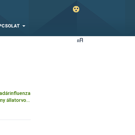
PCSOLAT
adárinfluenza
ny állatorvos
yar