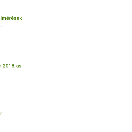
felmérések
h 2018-as
r