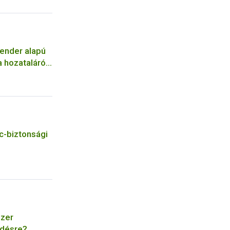
kender alapú
 hozataláról
c-biztonsági
szer
edésre?