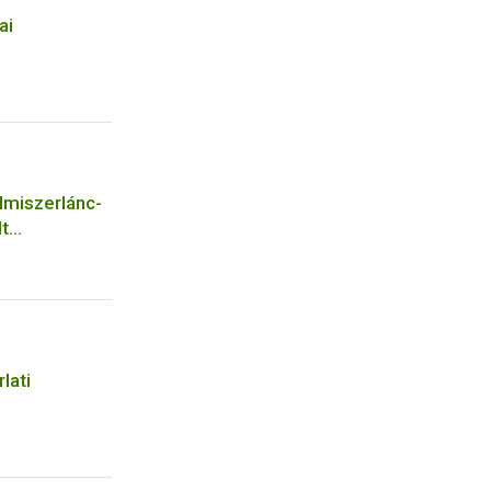
ai
lmiszerlánc-
lt
ciócsoportja
lati