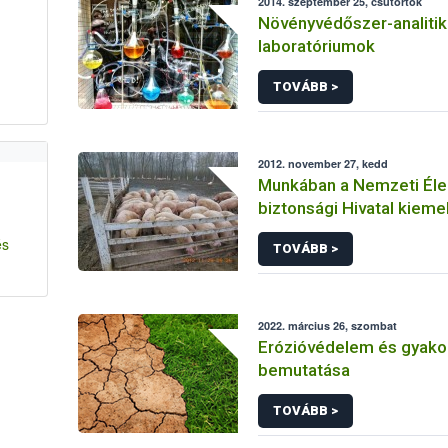
2014. szeptember 25, csütörtök
Növényvédőszer-analitik
laboratóriumok
TOVÁBB >
2012. november 27, kedd
Munkában a Nemzeti Éle
biztonsági Hivatal kieme
ellenőrzéseket végző ak
és
TOVÁBB >
2022. március 26, szombat
Erózióvédelem és gyakor
bemutatása
TOVÁBB >