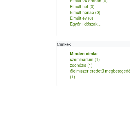
Elmúlt 24 órában
(0)
Elmúlt hét
(0)
Elmúlt hónap
(0)
Elmúlt év
(0)
Egyéni időszak…
Címkék
Minden címke
szeminárium
(1)
zoonózis
(1)
élelmiszer eredetű megbeteged
(1)