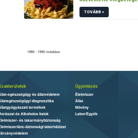
(közismert néven ételm
TOVÁBB >
ételfertőzésre)
1980 - 1990 mutatása
Szakterületek
Ügyintézés
Állat-egészségügy és állatvédelem
Élelmiszer
Állategészségügyi diagnosztika
Állat
Állatgyógyászati termékek
Növény
Borászat és Alkoholos Italok
Labor/Egyéb
Élelmiszer- és takarmánybiztonság
Élelmiszerlánc-biztonsági laborhálózat
Járványvédelem