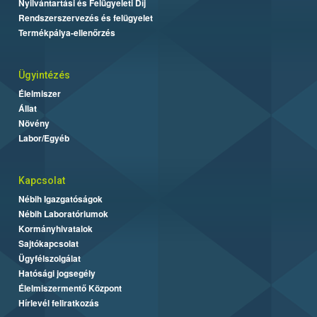
Nyilvántartási és Felügyeleti Díj
Rendszerszervezés és felügyelet
Termékpálya-ellenőrzés
Ügyintézés
Élelmiszer
Állat
Növény
Labor/Egyéb
Kapcsolat
Nébih Igazgatóságok
Nébih Laboratóriumok
Kormányhivatalok
Sajtókapcsolat
Ügyfélszolgálat
Hatósági jogsegély
Élelmiszermentő Központ
Hírlevél feliratkozás