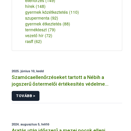
ellenőrzés
(149)
hírek
(148)
gyermek közétkeztetés
(110)
szupermenta
(92)
gyermek étkeztetés
(88)
termékteszt
(79)
vezető hír
(72)
rasff
(62)
2025. június 10, kedd
Szamócaellenőrzéseket tartott a Nébih a
jogszerű őstermelői értékesítés védelme
érdekében
TOVÁBB >
2024. augusztus 5, hétfő
Aratás után időszerű a mezei pocok elleni