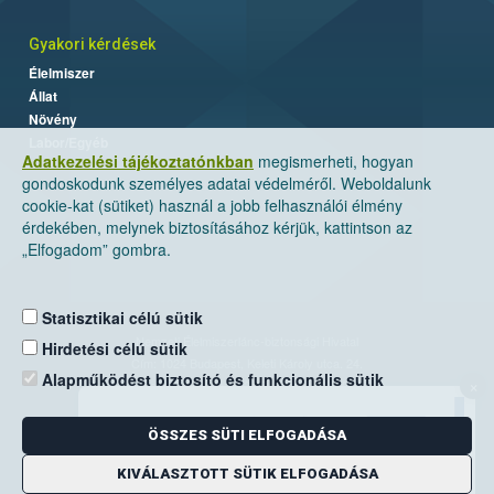
Gyakori kérdések
Élelmiszer
Állat
Növény
Labor/Egyéb
Adatkezelési tájékoztatónkban
megismerheti, hogyan
gondoskodunk személyes adatai védelméről. Weboldalunk
cookie-kat (sütiket) használ a jobb felhasználói élmény
érdekében, melynek biztosításához kérjük, kattintson az
„Elfogadom” gombra.
Statisztikai célú sütik
Nemzeti Élelmiszerlánc-biztonsági Hivatal
Hirdetési célú sütik
Cím: 1024 Budapest, Keleti Károly utca. 24.
Alapműködést biztosító és funkcionális sütik
×
Levelezési cím: 1525 Budapest. Pf. 30.
ÖSSZES SÜTI ELFOGADÁSA
E-mail:
ugyfelszolgalat@nebih.gov.hu
Zöld szám: 06-80/263-244
KIVÁLASZTOTT SÜTIK ELFOGADÁSA
Telefon: 06-1/ 336-9000