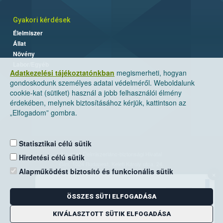
Gyakori kérdések
Élelmiszer
Állat
Növény
Labor/Egyéb
Adatkezelési tájékoztatónkban
megismerheti, hogyan
gondoskodunk személyes adatai védelméről. Weboldalunk
cookie-kat (sütiket) használ a jobb felhasználói élmény
érdekében, melynek biztosításához kérjük, kattintson az
„Elfogadom” gombra.
Statisztikai célú sütik
Nemzeti Élelmiszerlánc-biztonsági Hivatal
Hirdetési célú sütik
Cím: 1024 Budapest, Keleti Károly utca. 24.
Alapműködést biztosító és funkcionális sütik
×
Levelezési cím: 1525 Budapest. Pf. 30.
ÖSSZES SÜTI ELFOGADÁSA
E-mail:
ugyfelszolgalat@nebih.gov.hu
Zöld szám: 06-80/263-244
KIVÁLASZTOTT SÜTIK ELFOGADÁSA
Telefon: 06-1/ 336-9000