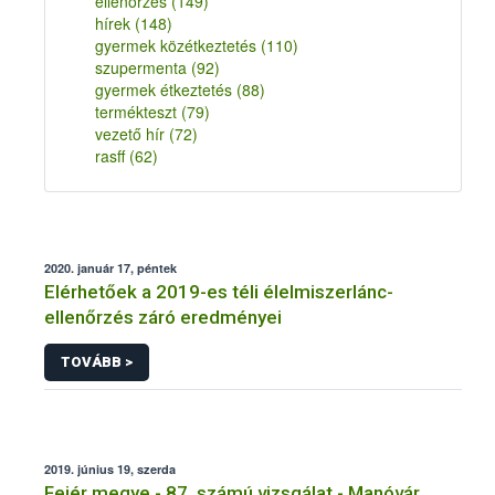
ellenőrzés
(149)
hírek
(148)
gyermek közétkeztetés
(110)
szupermenta
(92)
gyermek étkeztetés
(88)
termékteszt
(79)
vezető hír
(72)
rasff
(62)
2020. január 17, péntek
Elérhetőek a 2019-es téli élelmiszerlánc-
ellenőrzés záró eredményei
TOVÁBB >
2019. június 19, szerda
Fejér megye - 87. számú vizsgálat - Manóvár