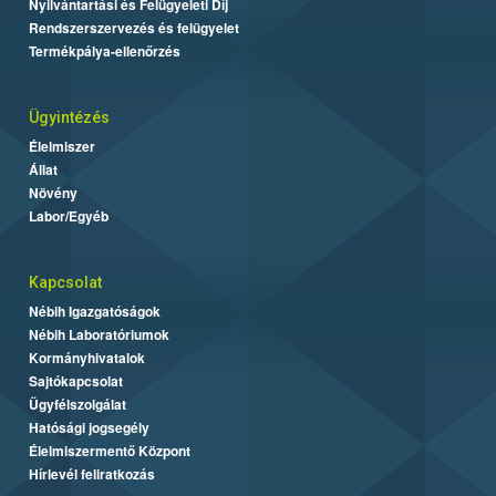
Nyilvántartási és Felügyeleti Díj
Rendszerszervezés és felügyelet
Termékpálya-ellenőrzés
Ügyintézés
Élelmiszer
Állat
Növény
Labor/Egyéb
Kapcsolat
Nébih Igazgatóságok
Nébih Laboratóriumok
Kormányhivatalok
Sajtókapcsolat
Ügyfélszolgálat
Hatósági jogsegély
Élelmiszermentő Központ
Hírlevél feliratkozás