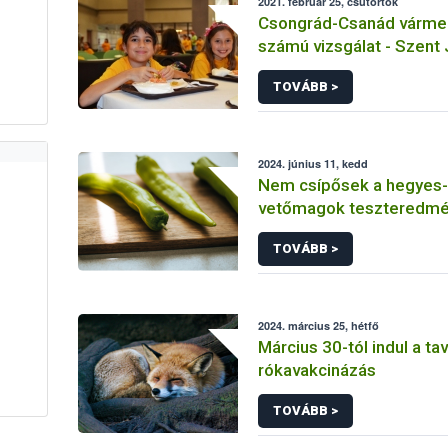
2021. február 25, csütörtök
Csongrád-Csanád vármeg
számú vizsgálat - Szent
Katolikus Általános Iskol
TOVÁBB >
Tálalókonyha - Hódmező
2024. június 11, kedd
Nem csípősek a hegyes-
vetőmagok teszteredmé
TOVÁBB >
2024. március 25, hétfő
Március 30-tól indul a ta
rókavakcinázás
TOVÁBB >