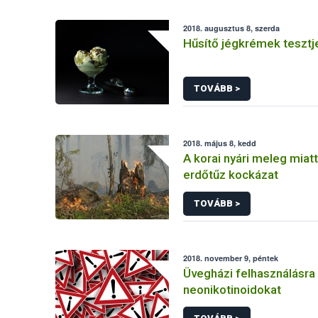
2018. augusztus 8, szerda
Hűsítő jégkrémek tesztj
TOVÁBB >
2018. május 8, kedd
A korai nyári meleg miat
erdőtűz kockázat
TOVÁBB >
2018. november 9, péntek
Üvegházi felhasználásra 
neonikotinoidokat