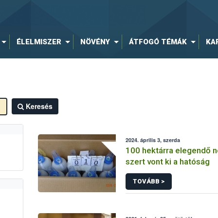
ÉLELMISZER
NÖVÉNY
ÁTFOGÓ TÉMÁK
KA
Keresés
2024. április 3, szerda
100 hektárra elegendő 
szert vont ki a hatóság
TOVÁBB >