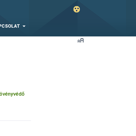
PCSOLAT
növényvédő