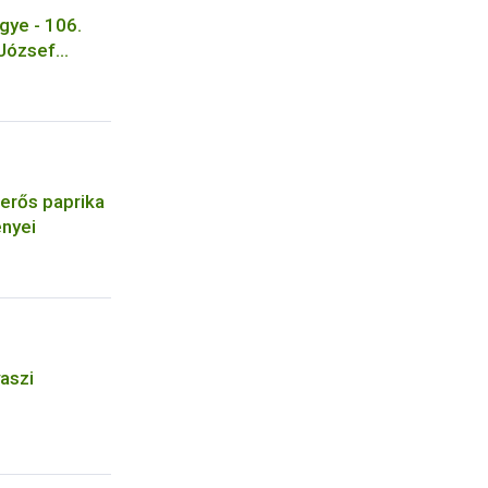
ye - 106.
 József
a
vásárhely
erős paprika
nyei
vaszi