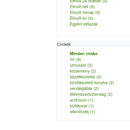
Elmúlt 24 órában
(0)
Elmúlt hét
(0)
Elmúlt hónap
(0)
Elmúlt év
(2)
Egyéni időszak…
Címkék
Minden címke
hír
(6)
útmutató
(3)
közlemény
(2)
közétkeztetés
(2)
közétkeztető konyha
(2)
vendéglátás
(2)
élelmiszerbiztonság
(2)
archívum
(1)
büfékocsi
(1)
ellenőrzés
(1)