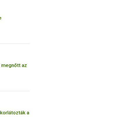
e
t megnőtt az
korlátozták a