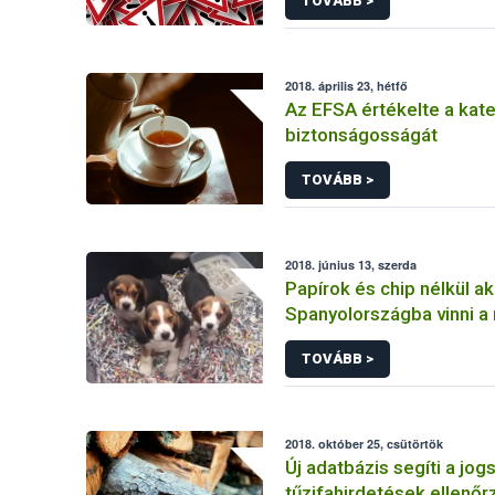
TOVÁBB >
2018. április 23, hétfő
Az EFSA értékelte a kat
biztonságosságát
TOVÁBB >
2018. június 13, szerda
Papírok és chip nélkül a
Spanyolországba vinni a
kölyökkutyákat
TOVÁBB >
2018. október 25, csütörtök
Új adatbázis segíti a jog
tűzifahirdetések ellenőr