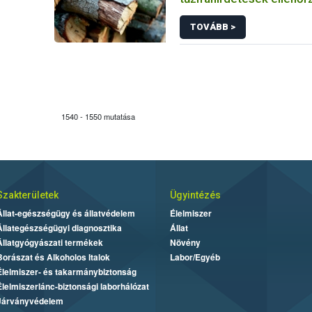
honlapján
TOVÁBB >
1540 - 1550 mutatása
Szakterületek
Ügyintézés
Állat-egészségügy és állatvédelem
Élelmiszer
Állategészségügyi diagnosztika
Állat
Állatgyógyászati termékek
Növény
Borászat és Alkoholos Italok
Labor/Egyéb
Élelmiszer- és takarmánybiztonság
Élelmiszerlánc-biztonsági laborhálózat
Járványvédelem