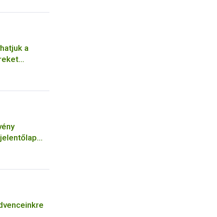
hatjuk a
reket
vény
jelentőlap
ermeltetés
dvenceinkre