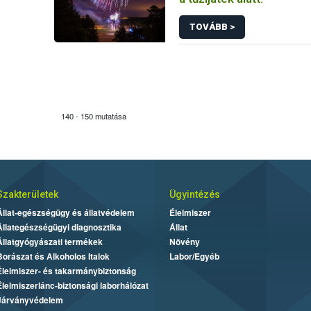
TOVÁBB >
140 - 150 mutatása
Szakterületek
Ügyintézés
Állat-egészségügy és állatvédelem
Élelmiszer
Állategészségügyi diagnosztika
Állat
Állatgyógyászati termékek
Növény
Borászat és Alkoholos Italok
Labor/Egyéb
Élelmiszer- és takarmánybiztonság
Élelmiszerlánc-biztonsági laborhálózat
Járványvédelem