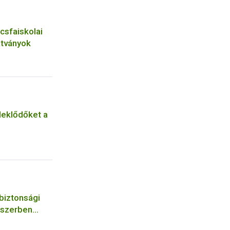
csfaiskolai
tványok
rdeklődőket a
biztonsági
dszerben