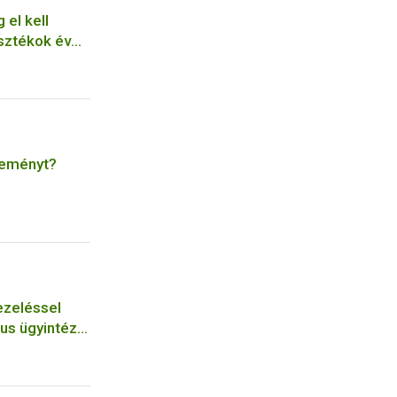
 el kell
asztékok év
ilvántartását
seményt?
ezeléssel
kus ügyintéző