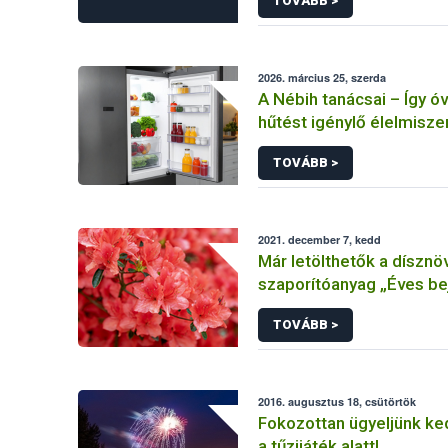
TOVÁBB >
2026. március 25, szerda
A Nébih tanácsai – Így óv
hűtést igénylő élelmisze
áramszünet idején
TOVÁBB >
2021. december 7, kedd
Már letölthetők a dísznö
szaporítóanyag „Éves be
2022” és szerződéses t
TOVÁBB >
űrlapok
2016. augusztus 18, csütörtök
Fokozottan ügyeljünk ke
a tűzijáték alatt!