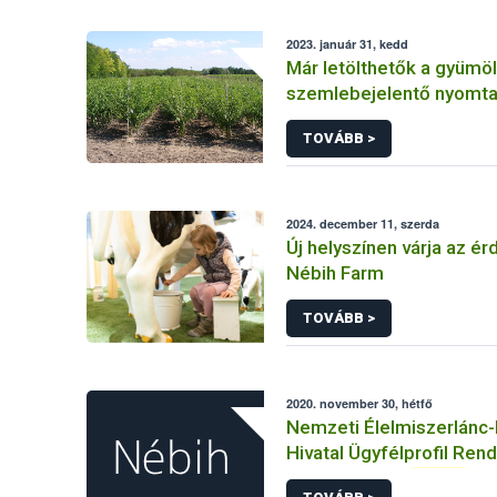
2023. január 31, kedd
Már letölthetők a gyümöl
szemlebejelentő nyomta
TOVÁBB >
2024. december 11, szerda
Új helyszínen várja az é
Nébih Farm
TOVÁBB >
2020. november 30, hétfő
Nemzeti Élelmiszerlánc-
Hivatal Ügyfélprofil Ren
termésnövelő
anyag