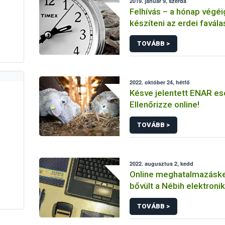
2019. január 9, szerda
Felhívás – a hónap végéig
készíteni az erdei favál
eleji nyitókészletének ny
TOVÁBB >
2022. október 24, hétfő
Késve jelentett ENAR e
Ellenőrizze online!
TOVÁBB >
2022. augusztus 2, kedd
Online meghatalmazásk
bővült a Nébih elektroni
rendszere
TOVÁBB >