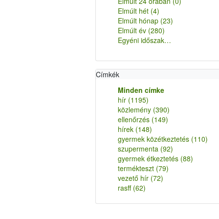
Elmúlt 24 órában
(0)
Elmúlt hét
(4)
Elmúlt hónap
(23)
Elmúlt év
(280)
Egyéni időszak…
Címkék
Minden címke
hír
(1195)
közlemény
(390)
ellenőrzés
(149)
hírek
(148)
gyermek közétkeztetés
(110)
szupermenta
(92)
gyermek étkeztetés
(88)
termékteszt
(79)
vezető hír
(72)
rasff
(62)