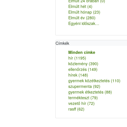
Elmúlt 24 órában
(0)
Elmúlt hét
(4)
Elmúlt hónap
(23)
Elmúlt év
(280)
Egyéni időszak…
Címkék
Minden címke
hír
(1195)
közlemény
(390)
ellenőrzés
(149)
hírek
(148)
gyermek közétkeztetés
(110)
szupermenta
(92)
gyermek étkeztetés
(88)
termékteszt
(79)
vezető hír
(72)
rasff
(62)