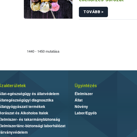
TOVÁBB >
1440 - 1450 mutatása
Szakterületek
Ügyintézés
Állat-egészségügy és állatvédelem
Élelmiszer
Állategészségügyi diagnosztika
Állat
Állatgyógyászati termékek
Növény
Borászat és Alkoholos Italok
Labor/Egyéb
Élelmiszer- és takarmánybiztonság
Élelmiszerlánc-biztonsági laborhálózat
Járványvédelem