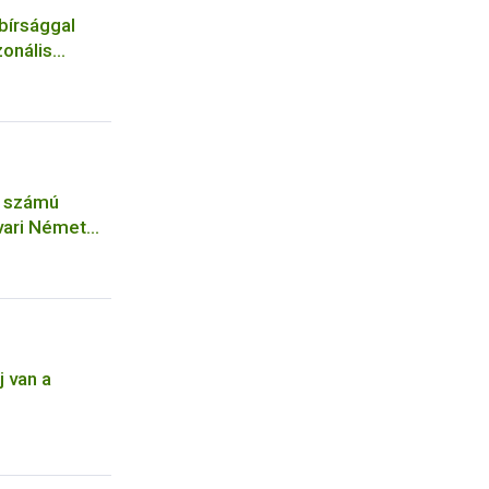
 bírsággal
zonális
és
. számú
vari Német
lókonyha
 van a