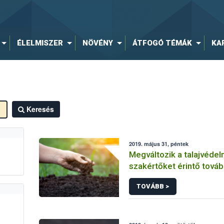
ÉLELMISZER
NÖVÉNY
ÁTFOGÓ TÉMÁK
KA
Keresés
2019. május 31, péntek
Megváltozik a talajvédel
szakértőket érintő tová
struktúra
TOVÁBB >