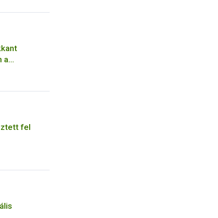
kkant
 a
tett fel
h
ális