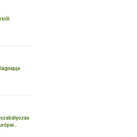
etről
ilágnapja
 szabályozás
urópai