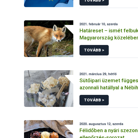
TOVÁBB >
2021. február 10, szerda
Határeset – ismét felbu
Magyarország közelében
veszettség
TOVÁBB >
2021. március 29, hétfő
Sütőipari üzemet függesz
azonnali hatállyal a Nébi
TOVÁBB >
2020. augusztus 12, szerda
Félidőben a nyári szezon
ellenőrzés-sorozat