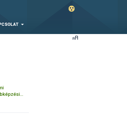
PCSOLAT
mi
bbképzési