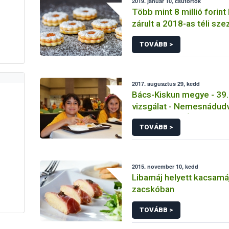
2019. január 10, csütörtök
Több mint 8 millió forint
zárult a 2018-as téli sze
élelmiszerlánc-ellenőrz
TOVÁBB >
2017. augusztus 29, kedd
Bács-Kiskun megye - 39
vizsgálat - Nemesnádud
Nemzetiségi Óvoda Tála
TOVÁBB >
2015. november 10, kedd
Libamáj helyett kacsamáj
zacskóban
TOVÁBB >