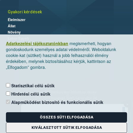
Gyakori kérdések
Élelmiszer
Állat
Növény
Labor/Egyéb
Adatkezelési tájékoztatónkban
megismerheti, hogyan
gondoskodunk személyes adatai védelméről. Weboldalunk
cookie-kat (sütiket) használ a jobb felhasználói élmény
érdekében, melynek biztosításához kérjük, kattintson az
„Elfogadom” gombra.
Statisztikai célú sütik
Nemzeti Élelmiszerlánc-biztonsági Hivatal
Hirdetési célú sütik
Cím: 1024 Budapest, Keleti Károly utca. 24.
Alapműködést biztosító és funkcionális sütik
×
Levelezési cím: 1525 Budapest. Pf. 30.
ÖSSZES SÜTI ELFOGADÁSA
E-mail:
ugyfelszolgalat@nebih.gov.hu
Zöld szám: 06-80/263-244
KIVÁLASZTOTT SÜTIK ELFOGADÁSA
Telefon: 06-1/ 336-9000