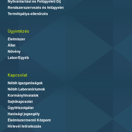
Nyilvántartási és Felügyeleti Díj
Rendszerszervezés és felügyelet
Termékpálya-ellenőrzés
Ügyintézés
Élelmiszer
Állat
Növény
Labor/Egyéb
Kapcsolat
Nébih Igazgatóságok
Nébih Laboratóriumok
Kormányhivatalok
Sajtókapcsolat
Ügyfélszolgálat
Hatósági jogsegély
Élelmiszermentő Központ
Hírlevél feliratkozás