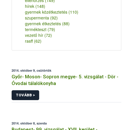
ellenőrzés
(149)
hírek
(148)
gyermek közétkeztetés
(110)
szupermenta
(92)
gyermek étkeztetés
(88)
termékteszt
(79)
vezető hír
(72)
rasff
(62)
2014. október 9, csütörtök
Győr- Moson- Sopron megye- 5. vizsgálat - Dör -
Óvodai tálalókonyha
TOVÁBB >
2014. október 8, szerda
Budapest- 99. vizsgálat - XVII. kerület -